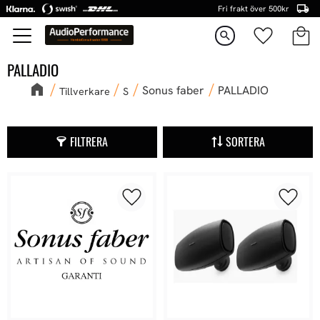
Fri frakt över 500kr
Kundva
Favorite
Meny
search
PALLADIO
Sonus faber
PALLADIO
Tillverkare
S
FILTRERA
SORTERA
Lägg till i favoriter
Lägg ti