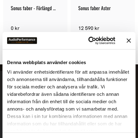
Sonus faber - Förlängd 
Sonus faber Aster
Garanti
0
kr
12 590
kr
Denna webbplats använder cookies
Vi använder enhetsidentifierare för att anpassa innehållet
och annonserna till användarna, tillhandahålla funktioner
Nyhetsbrev
för sociala medier och analysera vår trafik. Vi
vidarebefordrar även sådana identifierare och annan
information från din enhet till de sociala medier och
annons- och analysföretag som vi samarbetar med.
Dessa kan i sin tur kombinera informationen med annan
PRENUMERERA
information som du har tillhandahållit eller som de har
Dina personuppgifter behandlas i enlighet med vår
integritetspolicy
.
samlat in när du har använt deras tjänster.