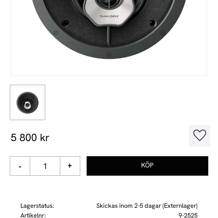
5 800
kr
Lägg t
-
+
Lagerstatus
Skickas inom 2-5 dagar (Externlager)
Artikelnr
9-2525