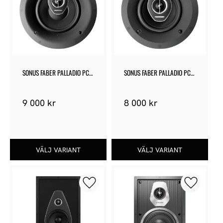
SONUS FABER PALLADIO PC-
SONUS FABER PALLADIO PC-
682
662
9 000
kr
8 000
kr
Lägg till i favoriter
Lägg till 