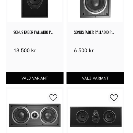
SONUS FABER PALLADIO PW-
SONUS FABER PALLADIO PW-
662
562
18 500
kr
6 500
kr
Lägg till i favoriter
Lägg till 