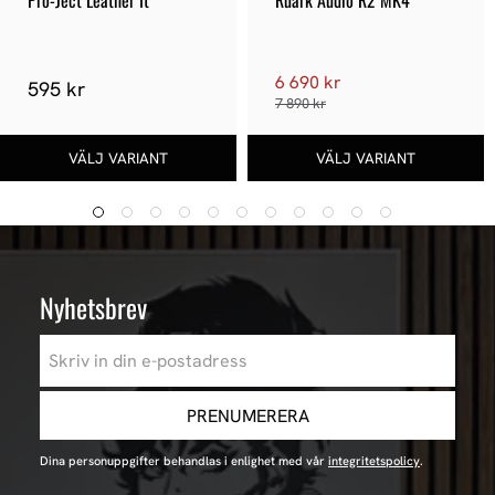
Pro-Ject Leather It
Ruark Audio R2 MK4
6 690 kr
595 kr
7 890 kr
Nyhetsbrev
PRENUMERERA
Dina personuppgifter behandlas i enlighet med vår
integritetspolicy
.