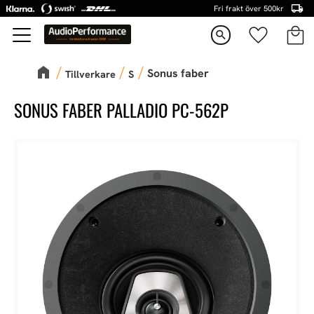
Fri frakt över 500kr
Kundva
Favorite
Meny
search
Sonus faber
Tillverkare
S
SONUS FABER PALLADIO PC-562P