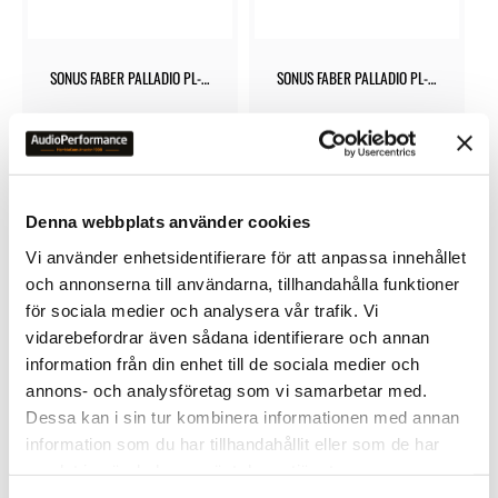
SONUS FABER PALLADIO PL-
SONUS FABER PALLADIO PL-
563
664
13 500
kr
26 500
kr
Denna webbplats använder cookies
Vi använder enhetsidentifierare för att anpassa innehållet
och annonserna till användarna, tillhandahålla funktioner
för sociala medier och analysera vår trafik. Vi
Lägg till i favoriter
Lägg till 
vidarebefordrar även sådana identifierare och annan
information från din enhet till de sociala medier och
annons- och analysföretag som vi samarbetar med.
Dessa kan i sin tur kombinera informationen med annan
information som du har tillhandahållit eller som de har
samlat in när du har använt deras tjänster.