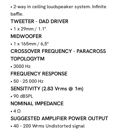
• 2-way in ceiling loudspeaker system. Infinite
baffle.
TWEETER - DAD DRIVER
• 1 x 29mm / 1.1"
MIDWOOFER
• 1 x 165mm / 6,5"
CROSSOVER FREQUENCY - PARACROSS
TOPOLOGYTM
• 3000 Hz
FREQUENCY RESPONSE
• 50 - 25 000 Hz
SENSITIVITY (2.83 Vrms @ 1m)
• 90 dBSPL
NOMINAL IMPEDANCE
• 4 Ω
SUGGESTED AMPLIFIER POWER OUTPUT
• 40 – 200 Wrms Undistorted signal