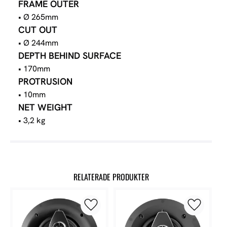
FRAME OUTER
• Ø 265mm
CUT OUT
• Ø 244mm
DEPTH BEHIND SURFACE
• 170mm
PROTRUSION
• 10mm
NET WEIGHT
• 3,2 kg
RELATERADE PRODUKTER
Lägg till i favoriter
Lägg till 