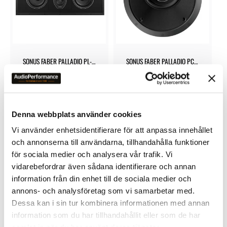
SONUS FABER PALLADIO PL-
SONUS FABER PALLADIO PC-
664
662P
26 500
kr
7 000
kr
Denna webbplats använder cookies
Vi använder enhetsidentifierare för att anpassa innehållet
och annonserna till användarna, tillhandahålla funktioner
för sociala medier och analysera vår trafik. Vi
vidarebefordrar även sådana identifierare och annan
Lägg till i favoriter
Lägg till 
information från din enhet till de sociala medier och
annons- och analysföretag som vi samarbetar med.
Dessa kan i sin tur kombinera informationen med annan
information som du har tillhandahållit eller som de har