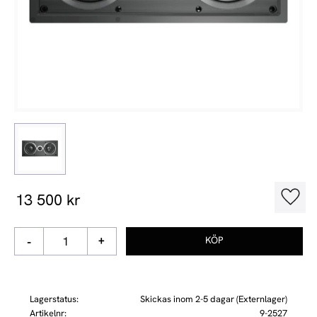
13 500
kr
Lägg t
-
+
Lagerstatus
Skickas inom 2-5 dagar (Externlager)
Artikelnr
9-2527