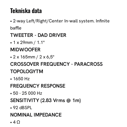
Tekniska data
• 2-way Left/Right/Center In-wall system. Infinite
baffle
TWEETER - DAD DRIVER
• 1 x 29mm / 1.1"
MIDWOOFER
• 2 x 165mm / 2 x 6,5"
CROSSOVER FREQUENCY - PARACROSS
TOPOLOGYTM
• 1650 Hz
FREQUENCY RESPONSE
• 50 - 25 000 Hz
SENSITIVITY (2.83 Vrms @ 1m)
• 92 dBSPL
NOMINAL IMPEDANCE
• 4 Ω