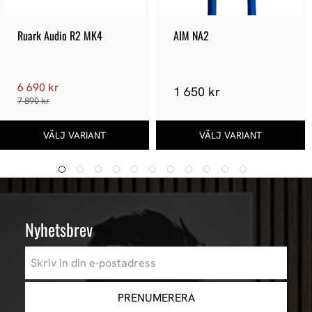
Ruark Audio R2 MK4
AIM NA2
6 690 kr
1 650 kr
7 890 kr
Nyhetsbrev
PRENUMERERA