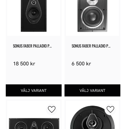
SONUS FABER PALLADIO PW-
SONUS FABER PALLADIO PW-
662
562
18 500
kr
6 500
kr
Lägg till i favoriter
Lägg till 