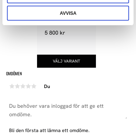
AVVISA
SONUS FABER PALLADIO PC-
562P
5 800
kr
OMDÖMEN
Du
Bli den första att lämna ett omdöme.