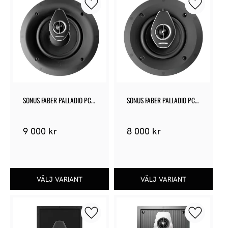
Lägg till i favoriter
Lägg till 
SONUS FABER PALLADIO PC-
SONUS FABER PALLADIO PC-
682
662
9 000
kr
8 000
kr
Lägg till i favoriter
Lägg till 