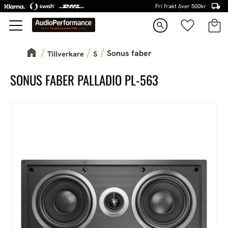
Fri frakt över 500kr
Kundva
Favorite
Meny
search
Sonus faber
Tillverkare
S
SONUS FABER PALLADIO PL-563