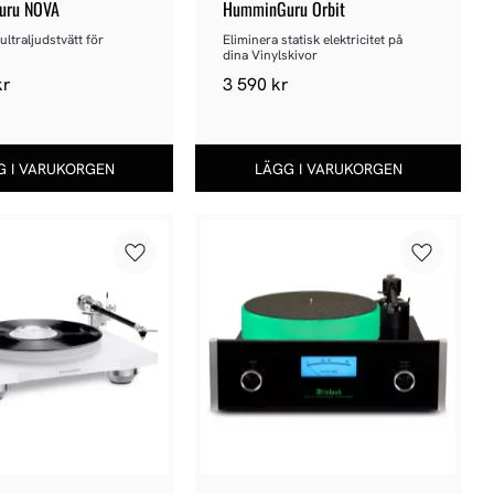
uru NOVA
HumminGuru Orbit
ltraljudstvätt för 
Eliminera statisk elektricitet på 
dina Vinylskivor
kr
3 590
kr
Lägg till i favoriter
Lägg till 