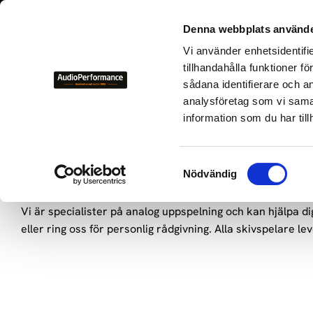
+46 700-
Denna webbplats använde
Vi använder enhetsidentifi
NYHETER
KAMPANJER
BEGAGNAD HIFI
TILLVER
tillhandahålla funktioner f
sådana identifierare och a
Skivspelare
analysföretag som vi sama
information som du har till
Skivspelare
Hos Audio Performance hittar du skivspelare för alla nivåer
S
Technics, Thorens, Acoustic Signature, McIntosh, Pro-Ject 
Nödvändig
a
Varför köpa skivspelare hos oss?
m
Vi är specialister på analog uppspelning och kan hjälpa di
t
eller ring oss för personlig rådgivning. Alla skivspelare lev
y
c
k
e
s