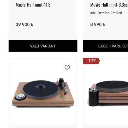
Music Hall mmf-11.3
Music Hall mmf-3.3se
Inkl. Ortofon 2m Red
39 900
kr
8 990
kr
13
%
Lägg till i favoriter