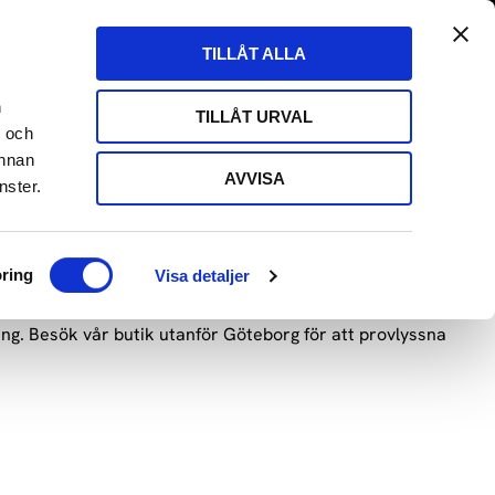
tängt till 29/8
Fri frakt över 500kr
Kundvagn
Favoriter
TILLÅT ALLA
Butik
Logga in
ARE
HIFI HÖRLURAR
HIFI KABLAR
EVENT
n
TILLÅT URVAL
- och
annan
AVVISA
nster.
rävande audiofililen. Vi har valt ut tillverkare som
.
ring
Visa detaljer
ning. Besök vår butik utanför Göteborg för att provlyssna