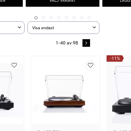
Visa endast
2
26
Finns i lager
1–
40
av
98
4
u
11
%
Lägg till i favoriter
Lägg till i favoriter