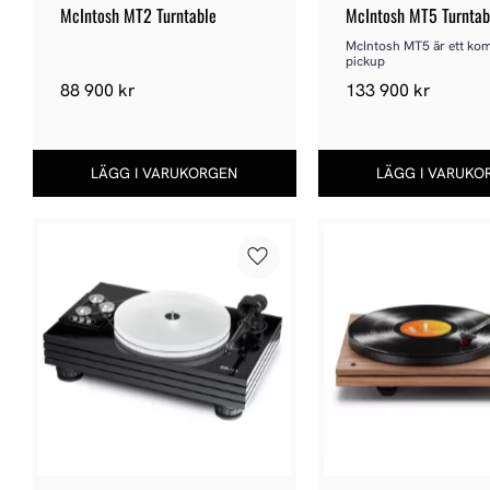
McIntosh MT2 Turntable
McIntosh MT5 Turntab
McIntosh MT5 är ett kom
pickup
88 900
kr
133 900
kr
Lägg till i favoriter