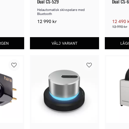
Dual CS-529
Dual CS-
Helautomatisk skivspelare med 
Bluetooth
12 990
kr
12 490
13 990
kr
Lägg till i favoriter
Lägg till i favoriter