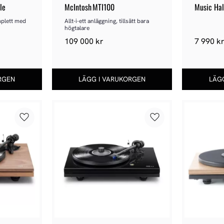
le
McIntosh MTI100
Music Hal
plett med 
Allt-i-ett anläggning, tillsätt bara 
högtalare
109 000
kr
7 990
k
Lägg till i favoriter
Lägg till i favoriter