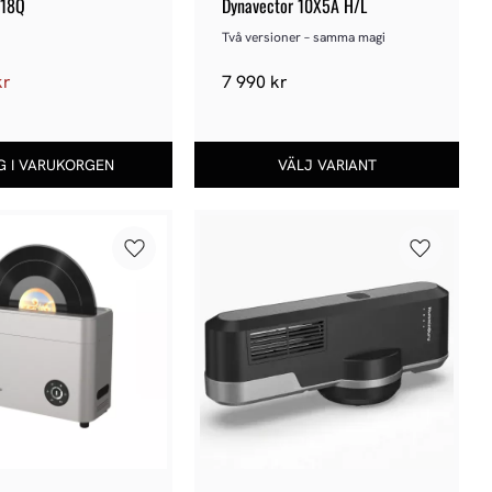
618Q
Dynavector 10X5A H/L
Två versioner – samma magi
kr
7 990
kr
Lägg till i favoriter
Lägg till 