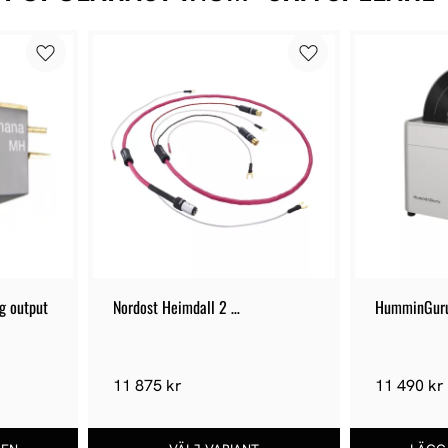
g output
Nordost Heimdall 2 
HumminGur
Tonarmskabel +
11 875 kr
11 490 kr