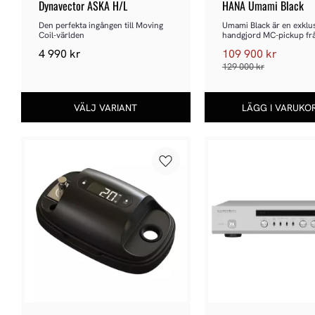
Dynavector ASKA H/L
HANA Umami Black
Den perfekta ingången till Moving 
Umami Black är en exklusi
Coil-världen
handgjord MC-pickup fr
4 990
kr
109 900
kr
129 000
kr
Lägg till i favoriter