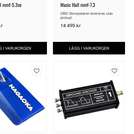
ll mmf-5.3se
Music Hall mmf-7.3
OBS! Skivspelaren levereras utan 
pickup!
kr
14 490
kr
Lägg till i favoriter
Lägg till 