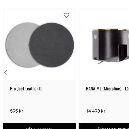
v
a
l
Pro-Ject Leather It
HANA ML (Microline) - Lå
595 kr
14 490 kr