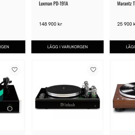
Luxman PD-191A
Marantz 
148 900
kr
25 900
Lägg till i favoriter
Lägg till i favoriter