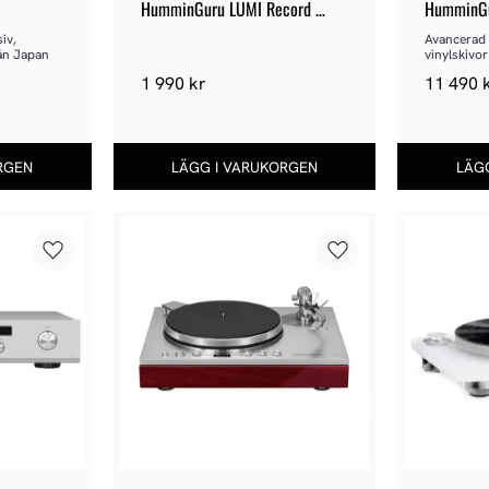
HumminGuru LUMI Record 
HumminG
Stabilizer
v, 
Avancerad u
ån Japan
vinylskivor
1 990
kr
11 490
Lägg till i favoriter
Lägg till i favoriter