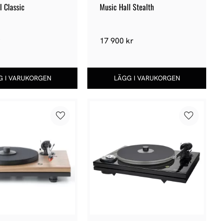
l Classic
Music Hall Stealth
r
17 900
kr
Lägg till i favoriter
Lägg till 