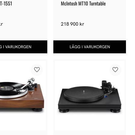
TT-15S1
McIntosh MT10 Turntable
kr
218 900
kr
Lägg till i favoriter
Lägg till 