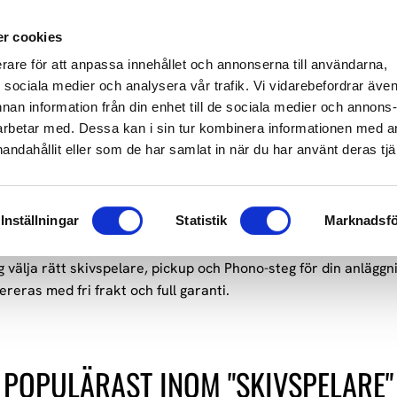
649 610
info@audioperformance.se
Mån-Fre: 11.00-18.00, Lördagar: S
r cookies
erare för att anpassa innehållet och annonserna till användarna,
KARE
SKIVSPELARE
STEREO
HEMMABIO
HÖGTAL
ör sociala medier och analysera vår trafik. Vi vidarebefordrar äve
nnan information från din enhet till de sociala medier och annons
rbetar med. Dessa kan i sin tur kombinera informationen med 
handahållit eller som de har samlat in när du har använt deras tjä
, från din första vinylspelare till referensklass för den mest k
& Music Hall för att garantera högsta kvalitet och musikalitet
Inställningar
Statistik
Marknadsfö
g välja rätt skivspelare, pickup och Phono-steg för din anlägg
ereras med fri frakt och full garanti.
POPULÄRAST INOM "SKIVSPELARE"