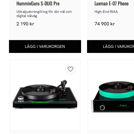
HumminGuru S-DUO Pro
Luxman E‑07 Phono
Ultraljudsrengöring för din nål och 
High-End RIAA
digital nålvåg
2 190
kr
74 900
kr
Lägg till i favoriter