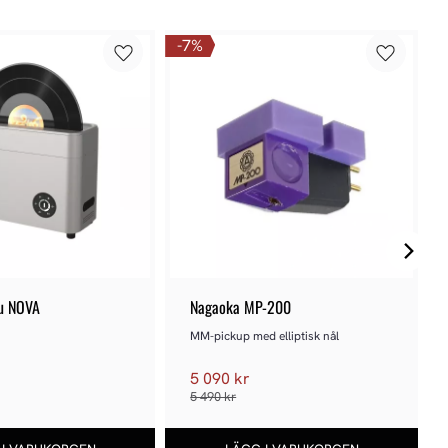
7
%
u NOVA
Nagaoka MP-200
MM-pickup med elliptisk nål
5 090 kr
5 490 kr