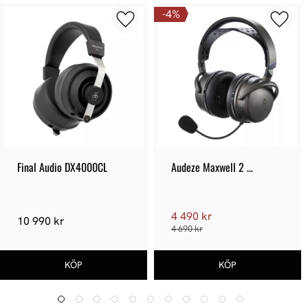
4
%
Final Audio DX4000CL
Audeze Maxwell 2 
Playstation
4 490 kr
10 990 kr
4 690 kr