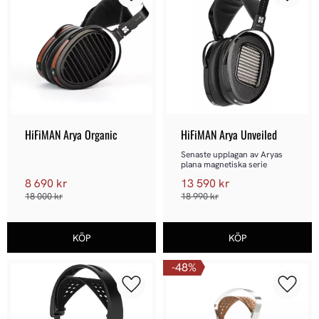
Lägg till i favoriter
Lägg ti
HiFiMAN Arya Organic
HiFiMAN Arya Unveiled
Senaste upplagan av Aryas 
plana magnetiska serie
8 690
kr
13 590
kr
18 000
kr
18 990
kr
48
%
Lägg till i favoriter
Lägg ti