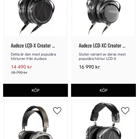
Audeze LCD-X Creator 
Audeze LCD-XC Creator 
Edition - Öppen hörlur
Edition - Sluten hörlur
Detta är den mest populära 
Sluten variant av deras mest 
hörluren från Audeze
populära hörlur LCD-X
14 490
kr
16 990
kr
15 790
kr
Lägg till i favoriter
Lägg ti