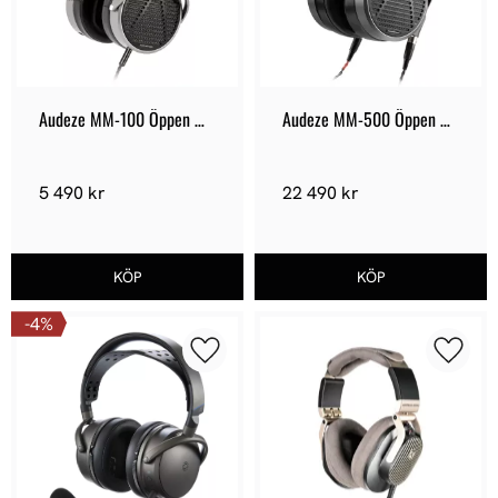
Audeze MM-100 Öppen 
Audeze MM-500 Öppen 
hörlur
hörlur
5 490
kr
22 490
kr
4
%
Lägg till i favoriter
Lägg ti