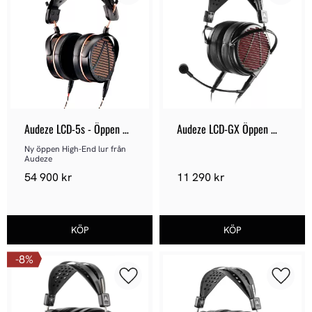
Audeze LCD-5s - Öppen 
Audeze LCD-GX Öppen 
hörlur
Gaming Headset
Ny öppen High-End lur från 
Audeze
54 900
kr
11 290
kr
8
%
Lägg till i favoriter
Lägg ti