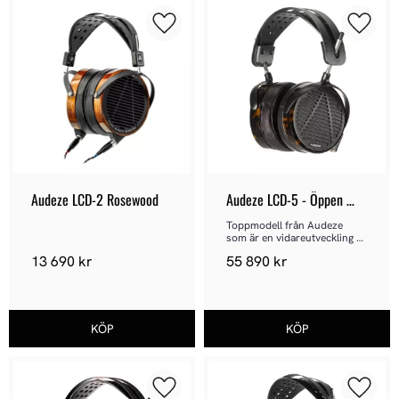
Lägg till i favoriter
Lägg ti
Audeze LCD-2 Rosewood
Audeze LCD-5 - Öppen 
hörlur
Toppmodell från Audeze 
som är en vidareutveckling 
av den tidigare LCD-4
13 690
kr
55 890
kr
Lägg till i favoriter
Lägg ti