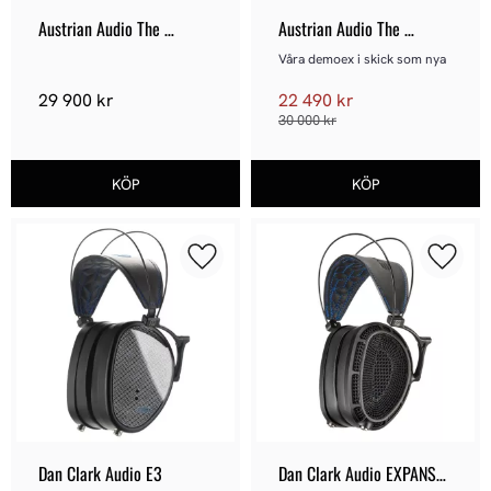
Austrian Audio The 
Austrian Audio The 
Composer
Composer - Demoex
Våra demoex i skick som nya
29 900
kr
22 490
kr
30 000
kr
Lägg till i favoriter
Lägg ti
Dan Clark Audio E3
Dan Clark Audio EXPANSE 