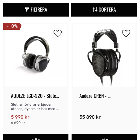
FILTRERA
SORTERA
10
%
Lägg till i favoriter
Lägg ti
AUDEZE LCD-S20 - Sluten 
Audeze CRBN - 
hörlur
Electrostat hörlur
Slutna hörlurar erbjuder 
utökad, dynamisk bas med 
verklighetstroget slagkraft 
5 990
kr
55 890
kr
som förblir ren även vid hög 
volym.
6 690
kr