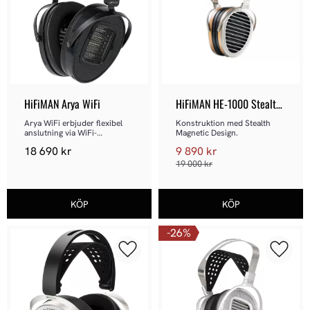
HiFiMAN Arya WiFi
HiFiMAN HE-1000 Stealth 
v4
Arya WiFi erbjuder flexibel 
Konstruktion med Stealth 
anslutning via WiFi-
Magnetic Design.
streaming, Bluetooth och USB
18 690
kr
9 890
kr
19 000
kr
26
%
Lägg till i favoriter
Lägg ti