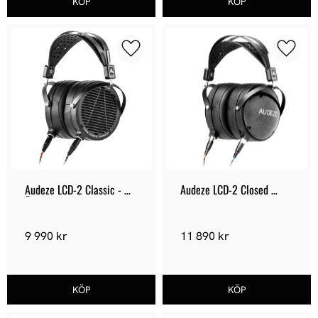
Lägg till i favoriter
Lägg ti
Audeze LCD-2 Classic - 
Audeze LCD-2 Closed 
Öppen hörlur
Back - Sluten hörlur
9 990
kr
11 890
kr