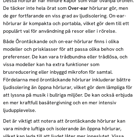
Dessa hörlurar har mindre kåpor som vilar ovanpå öronen.
De täcker inte hela örat som
Over-ear
hörlurar gör, men
de ger fortfarande en viss grad av ljudisolering. On-ear-
hörlurar är kompakta och portabla, vilket gör dem till ett
populärt val för användning på resor eller i rörelse.
Både Örontäckande och on-ear-hörlurar finns i olika
modeller och prisklasser för att passa olika behov och
preferenser. De kan vara trådbundna eller trådlösa, och
vissa modeller kan ha extra funktioner som
brusreducering eller inbyggd mikrofon för samtal.
Fördelarna med örontäckande hörlurar inkluderar bättre
ljudisolering än öppna hörlurar, vilket gör dem lämpliga för
att lyssna på musik i bullriga miljöer. De kan också erbjuda
en mer kraftfull basåtergivning och en mer intensiv
ljudupplevelse.
Det är viktigt att notera att örontäckande hörlurar kan
vara mindre luftiga och isolerande än öppna hörlurar,
vilket kan leda till att ljudet låter mer inneslutet. Vissa