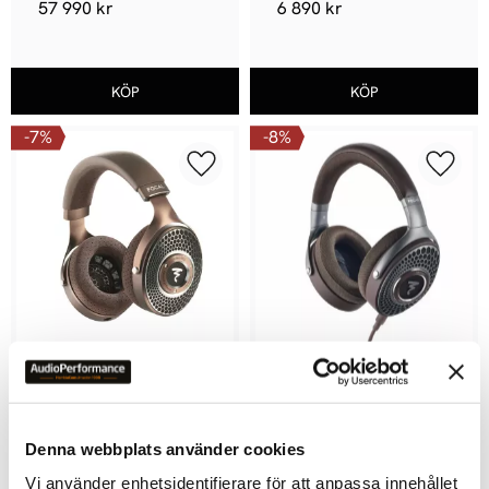
57 990
kr
6 890
kr
7
%
8
%
Lägg till i favoriter
Lägg ti
FOCAL CLEAR MG
FOCAL Hadenys
Öppen Dynamisk lur
Hadenys kombinerar modern 
design med hi-fi-kvalitet
Denna webbplats använder cookies
17 490
kr
7 990
kr
18 900
kr
8 690
kr
Vi använder enhetsidentifierare för att anpassa innehållet