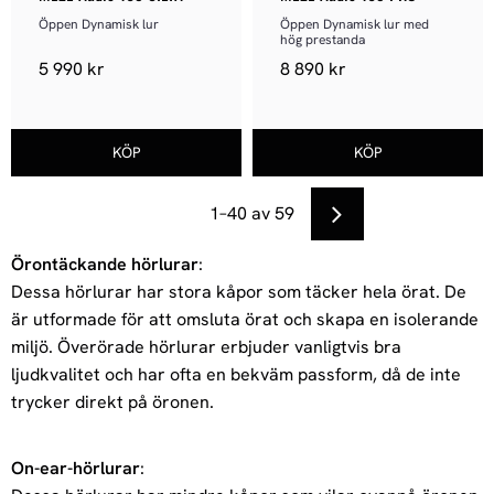
Öppen Dynamisk lur
Öppen Dynamisk lur med 
hög prestanda
5 990
kr
8 890
kr
1–
40
av
59
Örontäckande hörlurar
:
Dessa hörlurar har stora kåpor som täcker hela örat. De
är utformade för att omsluta örat och skapa en isolerande
miljö. Överörade hörlurar erbjuder vanligtvis bra
ljudkvalitet och har ofta en bekväm passform, då de inte
trycker direkt på öronen.
On-ear-hörlurar
: