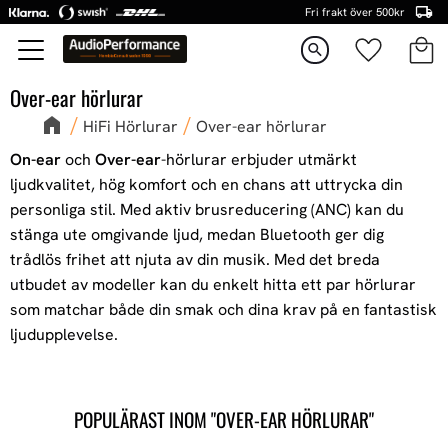
Fri frakt över 500kr
Kundva
Favorite
Meny
search
Over-ear hörlurar
HiFi Hörlurar
Over-ear hörlurar
On-ear
och
Over-ear
-hörlurar erbjuder utmärkt
ljudkvalitet, hög komfort och en chans att uttrycka din
personliga stil. Med aktiv brusreducering (ANC) kan du
stänga ute omgivande ljud, medan Bluetooth ger dig
trådlös frihet att njuta av din musik. Med det breda
utbudet av modeller kan du enkelt hitta ett par hörlurar
som matchar både din smak och dina krav på en fantastisk
ljudupplevelse.
POPULÄRAST INOM "OVER-EAR HÖRLURAR"