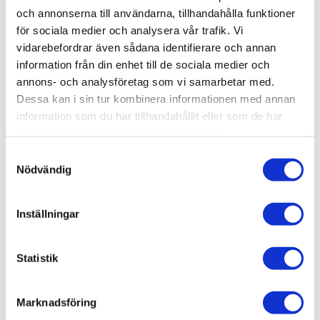
och annonserna till användarna, tillhandahålla funktioner
för sociala medier och analysera vår trafik. Vi
vidarebefordrar även sådana identifierare och annan
information från din enhet till de sociala medier och
annons- och analysföretag som vi samarbetar med.
Lägg till i favoriter
Lägg ti
Dessa kan i sin tur kombinera informationen med annan
information som du har tillhandahållit eller som de har
samlat in när du har använt deras tjänster.
S
Nödvändig
a
m
t
Inställningar
FOCAL STELLIA
FOCAL UTOPIA II 2022
y
c
Sluten reference hörlur från
Öppen High-End hörlur
k
Statistik
34 900
kr
57 900
kr
e
s
Marknadsföring
v