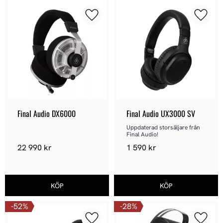
Lägg till i favoriter
Lägg ti
Final Audio DX6000
Final Audio UX3000 SV
Uppdaterad storsäljare från 
Final Audio!
22 990
kr
1 590
kr
52
%
28
%