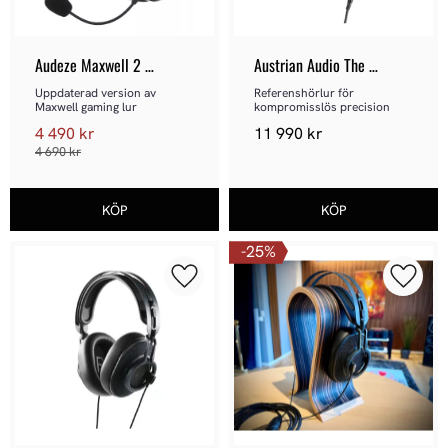
Audeze Maxwell 2 
Austrian Audio The 
Playstation
Arranger
Uppdaterad version av 
Referenshörlur för 
Maxwell gaming lur
kompromisslös precision
4 490
kr
11 990
kr
4 690
kr
25
%
Lägg till i favoriter
Lägg ti