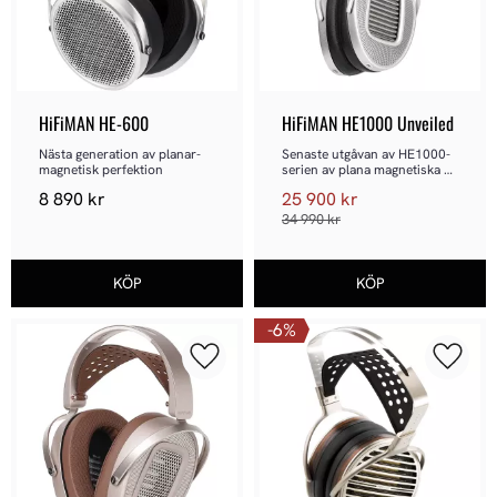
HiFiMAN HE-600
HiFiMAN HE1000 Unveiled
Nästa generation av planar-
Senaste utgåvan av HE1000-
magnetisk perfektion
serien av plana magnetiska 
hörlurar
8 890
kr
25 900
kr
34 990
kr
6
%
Lägg till i favoriter
Lägg ti