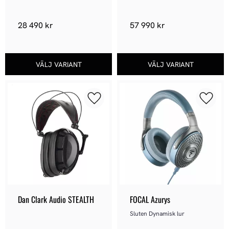
Open
28 490
kr
57 990
kr
Lägg till i favoriter
Lägg ti
Dan Clark Audio STEALTH
FOCAL Azurys
Sluten Dynamisk lur