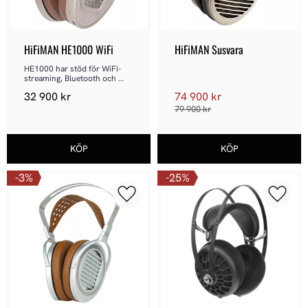
HiFiMAN HE1000 WiFi
HiFiMAN Susvara
HE1000 har stöd för WiFi-
streaming, Bluetooth och 
USB-ljud
32 900
kr
74 900
kr
79 900
kr
3
%
25
%
Lägg till i favoriter
Lägg ti