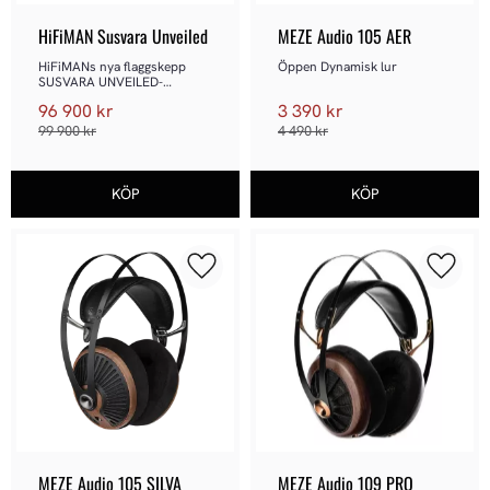
HiFiMAN Susvara Unveiled
MEZE Audio 105 AER
HiFiMANs nya flaggskepp 
Öppen Dynamisk lur
SUSVARA UNVEILED-
hörlurar tar dig till 
96 900
kr
3 390
kr
planmagnetisk himmel
99 900
kr
4 490
kr
Lägg till i favoriter
Lägg ti
MEZE Audio 105 SILVA
MEZE Audio 109 PRO