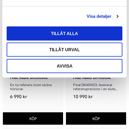
a
l
Visa detaljer
Lägg till i favoriter
Lägg ti
TILLÅT ALLA
TILLÅT URVAL
AVVISA
Final Audio DX3000CL
Final Audio DX4000CL
En ny referens inom slutna 
Final DX4000CL levererar 
hörlurar.
referensprecision i en sluten 
konstruktion
6 990
kr
10 990
kr