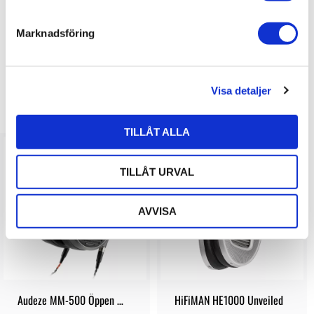
e
s
Marknadsföring
Bli den första att lämna ett omdöme.
v
a
l
Visa detaljer
LIKNANDE PRODUKTER
TILLÅT ALLA
26
%
TILLÅT URVAL
AVVISA
Audeze MM-500 Öppen 
HiFiMAN HE1000 Unveiled
hörlur