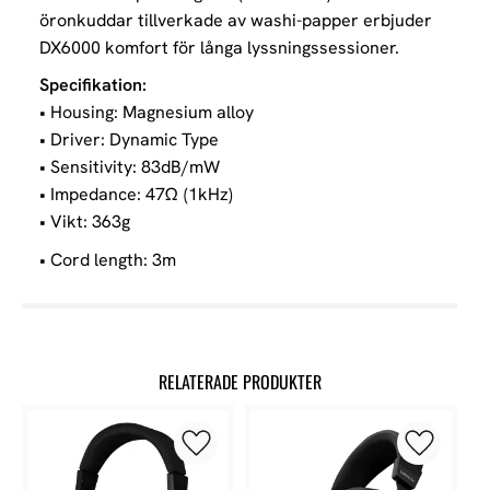
öronkuddar tillverkade av washi-papper erbjuder
DX6000 komfort för långa lyssningssessioner.
Specifikation:
• Housing: Magnesium alloy
• Driver: Dynamic Type
• Sensitivity: 83dB/mW
• Impedance: 47Ω (1kHz)
• Vikt: 363g
• Cord length: 3m
RELATERADE PRODUKTER
Lägg till i favoriter
Lägg till 