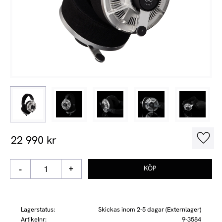
22 990
kr
Lägg t
-
+
Lagerstatus
Skickas inom 2-5 dagar (Externlager)
Artikelnr
9-3584