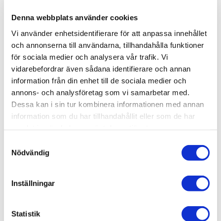
Denna webbplats använder cookies
Vi använder enhetsidentifierare för att anpassa innehållet
och annonserna till användarna, tillhandahålla funktioner
FINAL AUDIO DX4000CL
FINAL AUDIO DX3000CL
för sociala medier och analysera vår trafik. Vi
Final DX4000CL levererar 
En ny referens inom 
vidarebefordrar även sådana identifierare och annan
referensprecision i en 
slutna hörlurar.
information från din enhet till de sociala medier och
sluten konstruktion
10 990
kr
6 990
kr
annons- och analysföretag som vi samarbetar med.
Dessa kan i sin tur kombinera informationen med annan
information som du har tillhandahållit eller som de har
samlat in när du har använt deras tjänster.
S
Nödvändig
OMDÖMEN
a
m
Du
t
Inställningar
y
c
k
Statistik