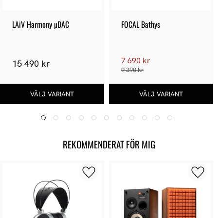
LAiV Harmony µDAC
FOCAL Bathys
7 690 kr
15 490 kr
9 390 kr
REKOMMENDERAT FÖR MIG