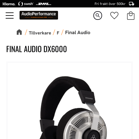
Fri frakt över 500kr
Kundva
Favorite
Meny
search
Final Audio
Tillverkare
F
FINAL AUDIO DX6000