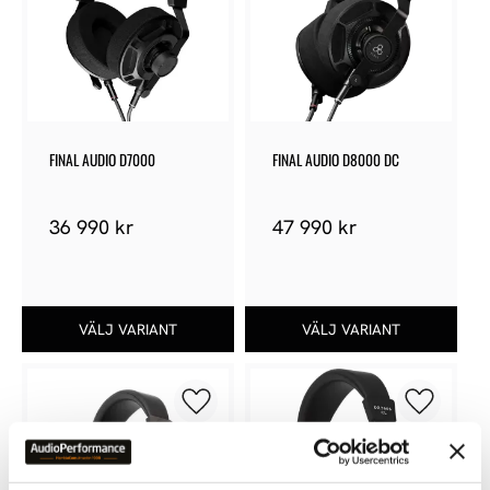
FINAL AUDIO D7000
FINAL AUDIO D8000 DC
36 990
kr
47 990
kr
Lägg till i favoriter
Lägg till 