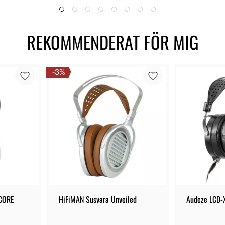
REKOMMENDERAT FÖR MIG
3
%
 CORE
HiFiMAN Susvara Unveiled
Audeze LCD-X
- Sluten hörl