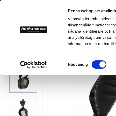
+46 700-
Denna webbplats använde
Vi använder enhetsidentifi
NYHETER
KAMPANJER
BEGAGNAD HIFI
TILLVER
tillhandahålla funktioner f
sådana identifierare och a
analysföretag som vi sama
Tillverkare
H
HIFIMAN
information som du har till
28
%
S
Nödvändig
a
m
t
y
c
k
e
s