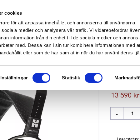
649 610
info@audioperformance.se
Mån-Fre: 11.00-18.00, Lördagar: S
r cookies
erare för att anpassa innehållet och annonserna till användarna,
KARE
SKIVSPELARE
STEREO
HEMMABIO
HÖGTAL
ör sociala medier och analysera vår trafik. Vi vidarebefordrar äve
nnan information från din enhet till de sociala medier och annons
rbetar med. Dessa kan i sin tur kombinera informationen med 
handahållit eller som de har samlat in när du har använt deras tjä
HIFIMAN 
Inställningar
Statistik
Marknadsfö
Senaste uppl
Nedsatt p
13 590
kr
-
Lagerstatus