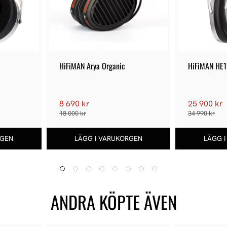
HiFiMAN Arya Organic
HiFiMAN HE1
8 690 kr
25 900 kr
18 000 kr
34 990 kr
ANDRA KÖPTE ÄVEN