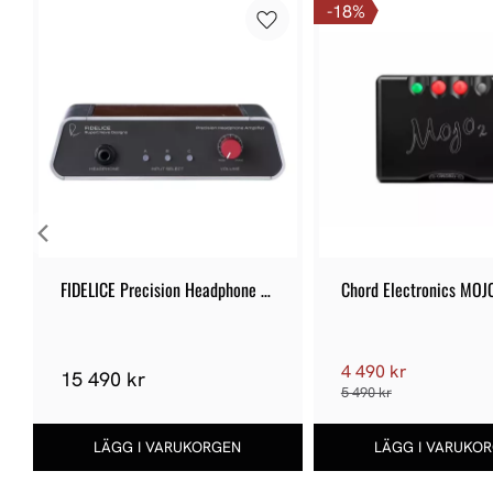
18
%
FIDELICE Precision Headphone 
Chord Electronics MOJ
Amplifier
4 490 kr
15 490 kr
5 490 kr