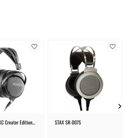
C Creator Edition 
STAX SR-007S
Pr
ur