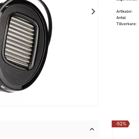
Artikelnr
Antal
Tillverkare
52
%