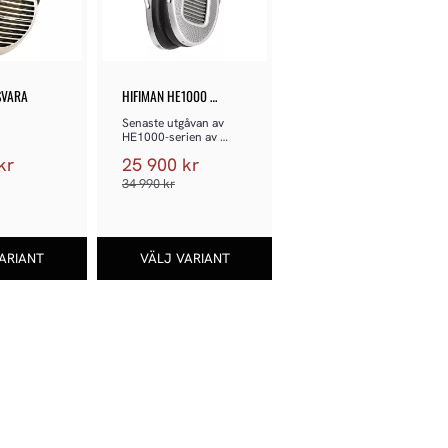
SVARA
HIFIMAN HE1000 
UNVEILED
Senaste utgåvan av 
HE1000-serien av 
plana magnetiska 
kr
25 900
kr
hörlurar
34 990
kr