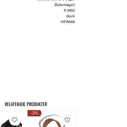
(Externlager)
9-3453
styck
HiFiMAN
RELATERADE PRODUKTER
3
%
Lägg till i favoriter
Lägg till i favoriter