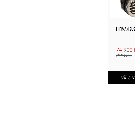
HIFIMAN SU
74 900
79 900
kr