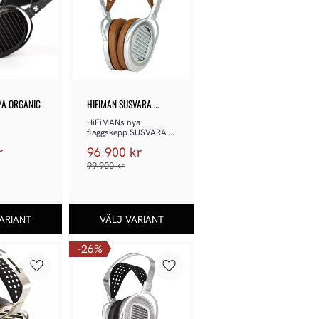
YA ORGANIC
HIFIMAN SUSVARA 
UNVEILED
HiFiMANs nya 
flaggskepp SUSVARA 
UNVEILED-hörlurar tar 
r
96 900
kr
dig till planmagnetisk 
himmel
99 900
kr
26
%
Lägg till i favoriter
Lägg till i favoriter