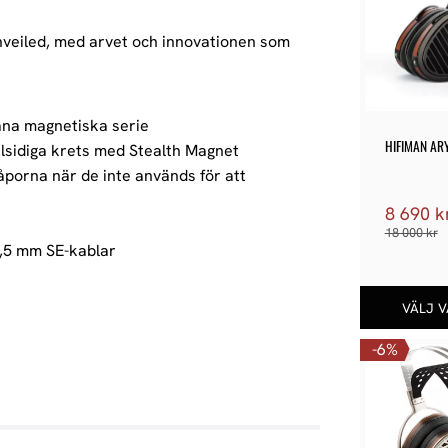
nveiled, med arvet och innovationen som
ana magnetiska serie
HIFIMAN AR
sidiga krets med Stealth Magnet
porna när de inte används för att
8 690
k
18 000
kr
3,5 mm SE-kablar
6
%