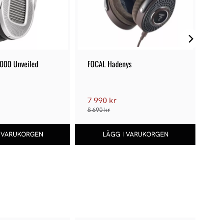
000 Unveiled
FOCAL Hadenys
ME
Fi
7 990 kr
9
8 690 kr