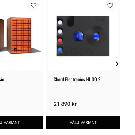
9
%
sic
Chord Electronics HUGO 2
Fu
2 
r
21 890 kr
2 