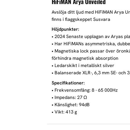
HiFiMAN Arya Unveiled
Avslöja ditt ljud med HiFiMAN Arya U
finns i flaggskeppet Susvara
Höjdpunkter:
• 2024 Senaste upplagan av Aryas pl
• Har HiFiMANs asymmetriska, dubbel
• Magnetiska lock passar över öronkå
förhindra magnetisk absorption
• Ledarskikt i metalliskt silver
• Balanserade XLR-, 6,3 mm SE- och 
Specifikationer:
• Frekvensomfång: 8 - 65 000Hz
• Impedans: 27 Ω
• Känslighet: 94dB
• Vikt: 413 g