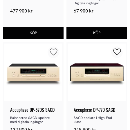
Digitala ingångar
477 900
kr
67 900
kr
Lägg till i favoriter
Lägg ti
Accuphase DP-570S SACD
Accuphase DP-770 SACD
Balancerad SACD-spelare 
SACD-spelare i High-End 
med digitala ingångar
klass
132 900
kr
248 900
kr