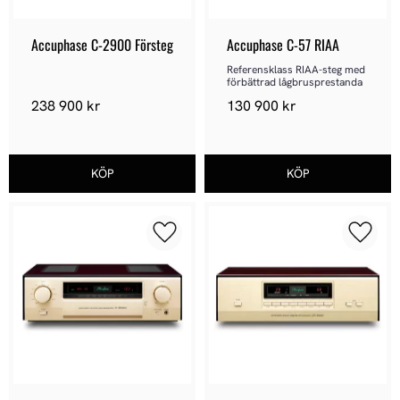
Accuphase C-2900 Försteg
Accuphase C-57 RIAA
Referensklass RIAA-steg med 
förbättrad lågbrusprestanda
238 900
kr
130 900
kr
Lägg till i favoriter
Lägg ti