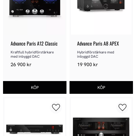
Advance Paris A12 Classic
Advance Paris A8 APEX
Kraftfull hybridförstärkare 
Hybridförstärkare med 
med inbyggd DAC
inbyggd DAC
26 900
kr
19 900
kr
Lägg till i favoriter
Lägg ti