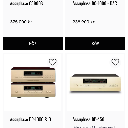
Accuphase C3900S 
Accuphase DC-1000 - DAC
Försteg
375 000
kr
238 900
kr
Lägg till i favoriter
Lägg ti
Accuphase DP-1000 & DC-
Accuphase DP-450
1000
Balancerad CD-spelare med 