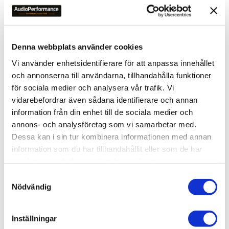
Denna webbplats använder cookies
Lägg till i favoriter
Lägg ti
Vi använder enhetsidentifierare för att anpassa innehållet
och annonserna till användarna, tillhandahålla funktioner
för sociala medier och analysera vår trafik. Vi
vidarebefordrar även sådana identifierare och annan
information från din enhet till de sociala medier och
annons- och analysföretag som vi samarbetar med.
Dessa kan i sin tur kombinera informationen med annan
information som du har tillhandahållit eller som de har
Accuphase E-5000
Accuphase E-700 Class-A
samlat in när du har använt deras tjänster.
E-5000 är den kraftigaste 
Integrerad Class-A 
integrerade förstärkaren från 
förstärkare som ersätter E-
S
Accuphase någonsin!
650
Nödvändig
169 900
kr
157 900
kr
a
m
t
Inställningar
y