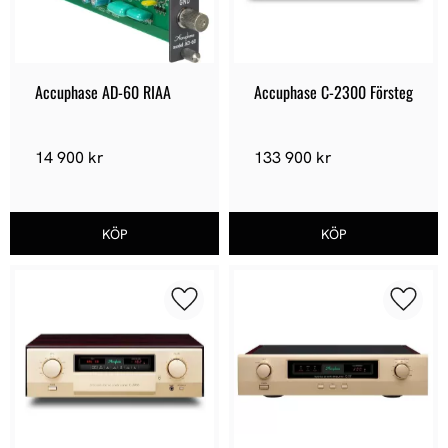
Accuphase AD-60 RIAA
Accuphase C-2300 Försteg
14 900
kr
133 900
kr
Lägg till i favoriter
Lägg ti