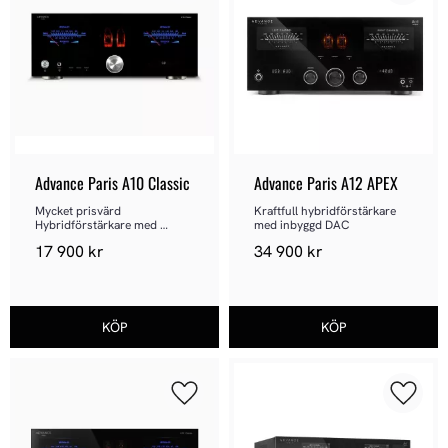
Advance Paris A10 Classic
Advance Paris A12 APEX
Mycket prisvärd 
Kraftfull hybridförstärkare 
Hybridförstärkare med 
med inbyggd DAC
inbyggd DAC
17 900
kr
34 900
kr
Lägg till i favoriter
Lägg ti