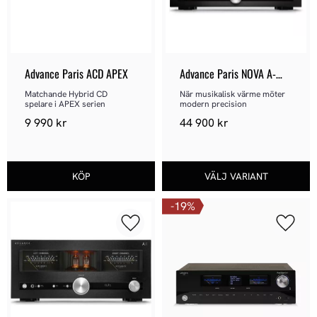
Advance Paris ACD APEX
Advance Paris NOVA A-
I130
Matchande Hybrid CD 
När musikalisk värme möter 
spelare i APEX serien
modern precision
9 990
kr
44 900
kr
19
%
Lägg till i favoriter
Lägg ti