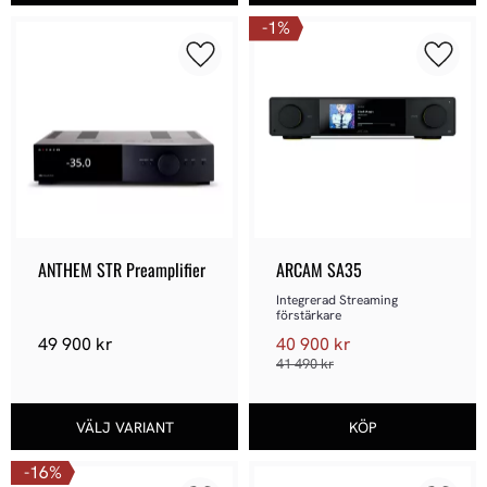
1
%
Lägg till i favoriter
Lägg ti
ANTHEM STR Preamplifier
ARCAM SA35
Integrerad Streaming 
förstärkare
49 900
kr
40 900
kr
41 490
kr
16
%