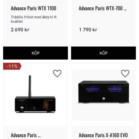
Advance Paris WTX 1100
Advance Paris WTX-700 
EVO
Trådlös frihet med äkta hi-fi-
kvalitet
2 690
kr
1 790
kr
11
%
Lägg till i favoriter
Lägg ti
Advance Paris 
Advance Paris X-A160 EVO