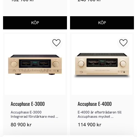
Lägg till i favoriter
Lägg ti
Accuphase E-3000
Accuphase E-4000
Accuphase E-3000 
E-4000 är efterträdaren till 
Integrerad förstärkare med 
Accuphases mycket 
teknik i referensklass.
uppskattade E-480
80 900
kr
114 900
kr