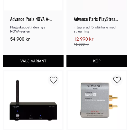
Advance Paris NOVA A-
Advance Paris PlayStream 
i190
A7
Flaggskeppet i den nya 
Integrerad förstärkare med 
NOVA-serien
streaming
54 900
kr
12 990
kr
16 000
kr
Lägg till i favoriter
Lägg ti