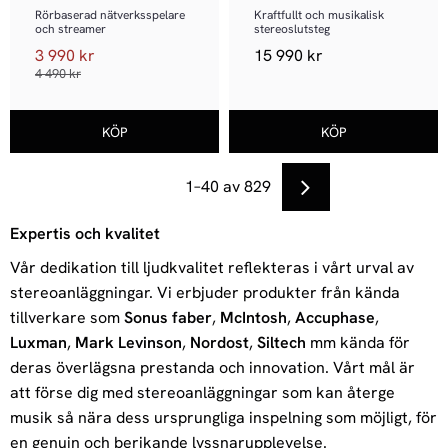
WTX‑StreamTubes
Rörbaserad nätverksspelare 
Kraftfullt och musikalisk 
och streamer
stereoslutsteg
3 990
kr
15 990
kr
4 490
kr
1–
40
av
829
Expertis och kvalitet
Vår dedikation till ljudkvalitet reflekteras i vårt urval av
stereoanläggningar. Vi erbjuder produkter från kända
tillverkare som
Sonus faber
,
McIntosh
,
Accuphase
,
Luxman
,
Mark Levinson
,
Nordost
,
Siltech
mm kända för
deras överlägsna prestanda och innovation. Vårt mål är
att förse dig med stereoanläggningar som kan återge
musik så nära dess ursprungliga inspelning som möjligt, för
en genuin och berikande lyssnarupplevelse.