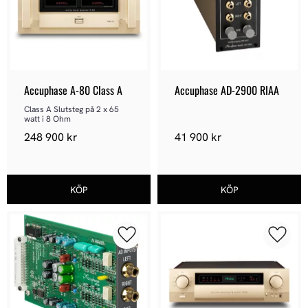
Accuphase A-80 Class A
Accuphase AD-2900 RIAA
Class A Slutsteg på 2 x 65 
watt i 8 Ohm
248 900
kr
41 900
kr
Lägg till i favoriter
Lägg ti