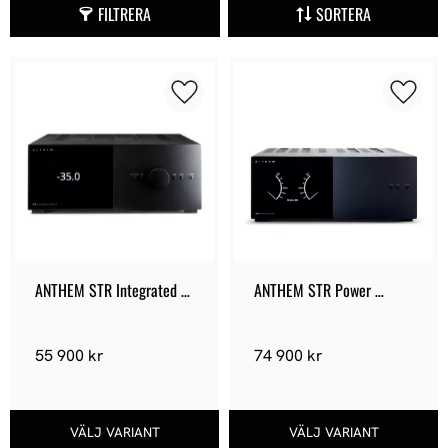
FILTRERA
SORTERA
Lägg till i favoriter
Lägg ti
ANTHEM STR Integrated 
ANTHEM STR Power 
Amplifier
Amplifier
55 900
kr
74 900
kr