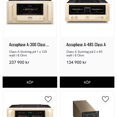
Accuphase A-300 Class A 
Accuphase A-48S Class A
Monoslutsteg
Class A Slutsteg på 1 x 125 
Class A Slutsteg på 2 x 50 
watt i 8 Ohm
watt i 8 Ohm
237 900
kr
134 900
kr
Lägg till i favoriter
Lägg ti