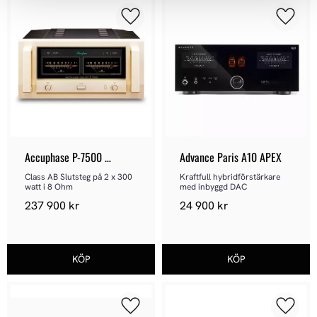
Lägg till i favoriter
Lägg ti
Accuphase P-7500 
Advance Paris A10 APEX
Slutsteg
Class AB Slutsteg på 2 x 300 
Kraftfull hybridförstärkare 
watt i 8 Ohm
med inbyggd DAC
237 900
kr
24 900
kr
Lägg till i favoriter
Lägg ti