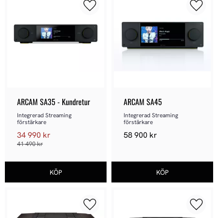
Lägg till i favoriter
Lägg ti
ARCAM SA35 - Kundretur
ARCAM SA45
Integrerad Streaming 
Integrerad Streaming 
förstärkare
förstärkare
34 990
kr
58 900
kr
41 490
kr
Lägg till i favoriter
Lägg ti