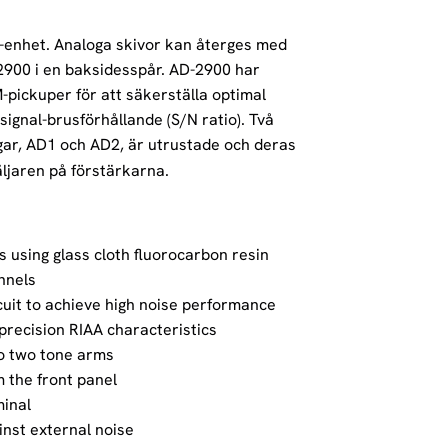
-enhet. Analoga skivor kan återges med
-2900 i en baksidesspår. AD-2900 har
pickuper för att säkerställa optimal
gnal-brusförhållande (S/N ratio). Två
gar, AD1 och AD2, är utrustade och deras
äljaren på förstärkarna.
s using glass cloth fluorocarbon resin
annels
uit to achieve high noise performance
h-precision RIAA characteristics
to two tone arms
m the front panel
minal
inst external noise