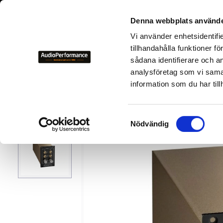
+46 700-
Denna webbplats använde
Vi använder enhetsidentifi
NYHETER
KAMPANJER
BEGAGNAD HIFI
TILLVER
tillhandahålla funktioner f
sådana identifierare och a
analysföretag som vi sama
Tillverkare
A
Accuphas
information som du har till
S
Nödvändig
a
m
t
y
c
k
e
s