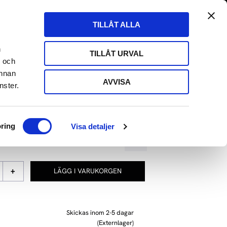
tängt till 29/8
Fri frakt över 500kr
Kundvagn
Favoriter
TILLÅT ALLA
Butik
Logga in
ARE
HIFI HÖRLURAR
HIFI KABLAR
EVENT
n
TILLÅT URVAL
- och
annan
AVVISA
nster.
E AD-2900 RIAA
ring
Visa detaljer
Lägg till i favoriter
+
Skickas inom 2-5 dagar
(Externlager)