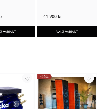
kr
41 900 kr
8
56
%