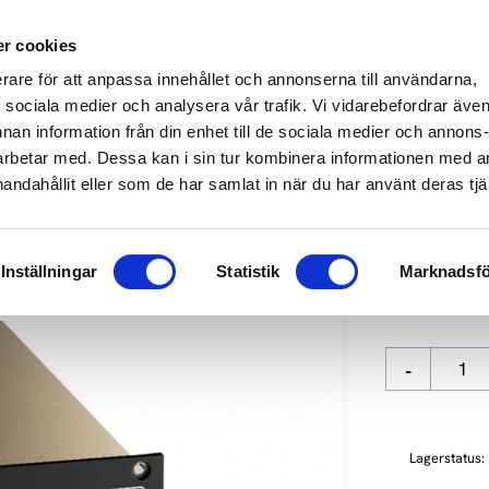
649 610
info@audioperformance.se
Mån-Fre: 11.00-18.00, Lördagar: S
r cookies
erare för att anpassa innehållet och annonserna till användarna,
KARE
SKIVSPELARE
STEREO
HEMMABIO
HÖGTAL
ör sociala medier och analysera vår trafik. Vi vidarebefordrar äve
nnan information från din enhet till de sociala medier och annons
rbetar med. Dessa kan i sin tur kombinera informationen med 
e
handahållit eller som de har samlat in när du har använt deras tjä
ACCUPHAS
Inställningar
Statistik
Marknadsfö
41 900
kr
-
Lagerstatus