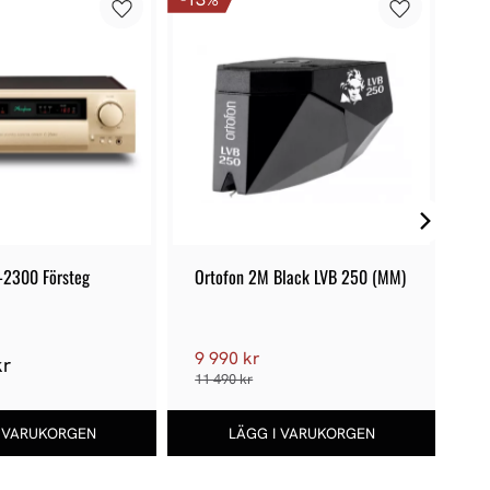
-2300 Försteg
Ortofon 2M Black LVB 250 (MM)
Ac
9 990 kr
kr
1
11 490 kr