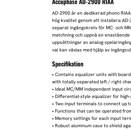
Accuphase AD-2900 RIAA
AD-2900 är en dedikerad phono RIAA
hög kvalitet genom att installera AD
separat ingångskrets för MC- och MM-
matchning och uppnå en enastående si
uppsättningar av analog-spelaringån
val kan växlas med hjälp av ingångsv
Specifikation
• Contains equalizer units with board
with totally separated left / right ch
• Ideal MC/MM independent input circ
• Differential-style equalizer for hig
• Two input terminals to connect up 
• Functions that can be operated fro
• Memory settings for each input ter
• Robust aluminum case to shield aga