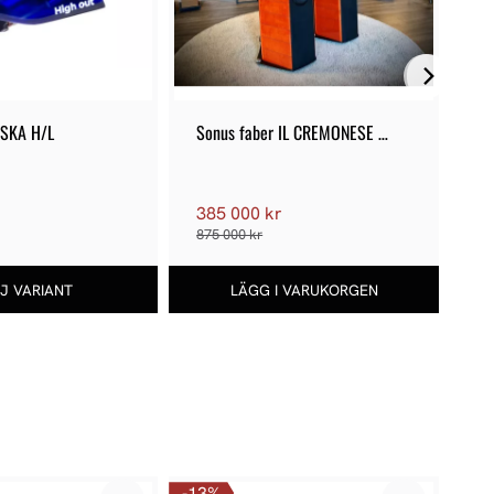
ASKA H/L
Sonus faber IL CREMONESE 
LY
ex3me - Demoex
385 000 kr
2
875 000 kr
13
%