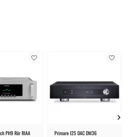
rch PH9 Rör RIAA
Primare I25 DAC DM36
Vi