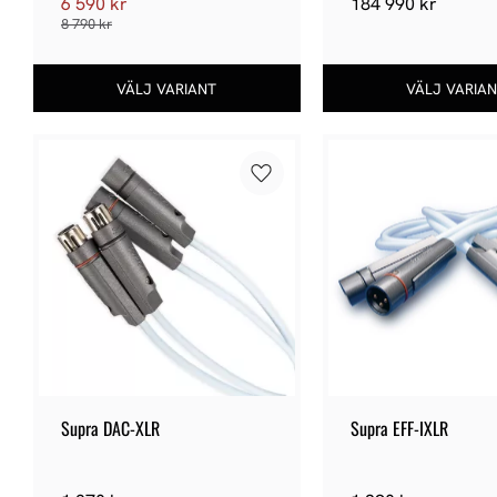
6 590
kr
184 990
kr
8 790
kr
Lägg till i favoriter
Supra DAC-XLR
Supra EFF-IXLR