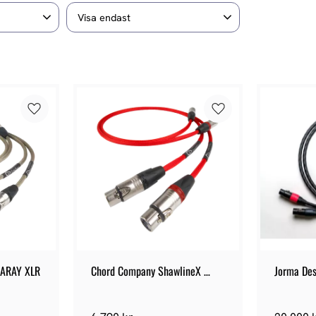
Visa endast
4
Finns i lager
8
dost
Lägg till i favoriter
Lägg till i favoriter
 ARAY XLR
Chord Company ShawlineX 
Jorma Desi
ARAY XLR
Interconn