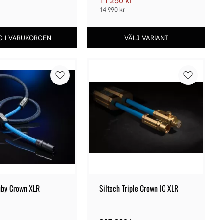
r
11 250
kr
14 990
kr
Lägg till i favoriter
Lägg till 
uby Crown XLR
Siltech Triple Crown IC XLR