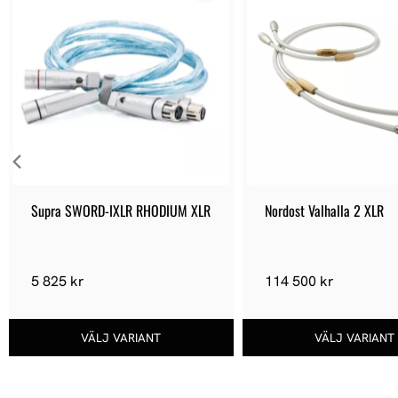
v
a
l
Supra SWORD-IXLR RHODIUM XLR
Nordost Valhalla 2 XLR
5 825 kr
114 500 kr