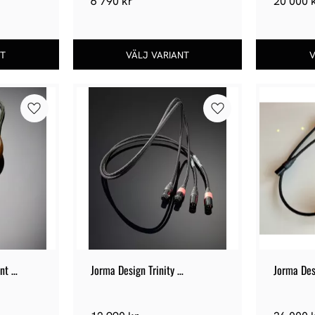
6 790
kr
20 000
Lägg till i favoriter
Lägg till i favoriter
t 
Jorma Design Trinity 
Jorma Des
Interconnect XLR
Interconn