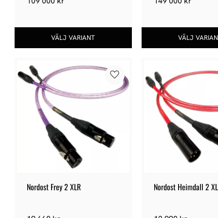
109 000
kr
149 000
kr
Lägg till i favoriter
Nordost Frey 2 XLR
Nordost Heimdall 2 X