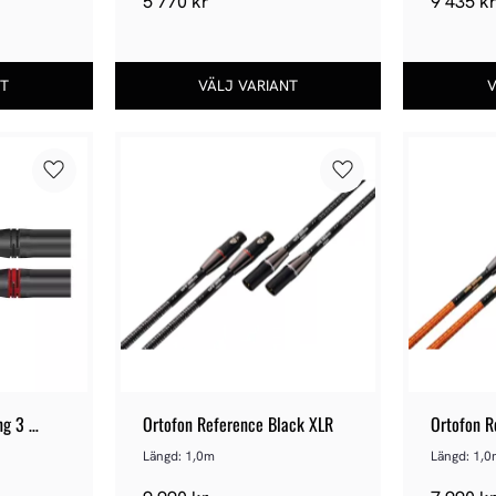
5 770
kr
9 435
k
Lägg till i favoriter
Lägg till i favoriter
g 3 
Ortofon Reference Black XLR
Ortofon R
Längd: 1,0m
Längd: 1,