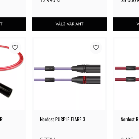
12 990
kr
36 000
Lägg till i favoriter
Lägg till i favoriter
LR
Nordost PURPLE FLARE 3 
Nordost R
Analog XLR
XLR