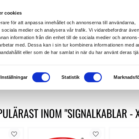
649 610
info@audioperformance.se
Mån-Fre: 11.00-18.00, Lördagar: S
r cookies
erare för att anpassa innehållet och annonserna till användarna,
KARE
SKIVSPELARE
STEREO
HEMMABIO
HÖGTAL
ör sociala medier och analysera vår trafik. Vi vidarebefordrar äve
nnan information från din enhet till de sociala medier och annons
rbetar med. Dessa kan i sin tur kombinera informationen med 
handahållit eller som de har samlat in när du har använt deras tjä
 ljudkablar som används inom Hi-Fi-system och professionella 
 är vanligtvis det föredragna valet för anslutningar där man vi
Inställningar
Statistik
Marknadsfö
ULÄRAST INOM "SIGNALKABLAR - 