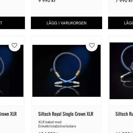
9 990
kr
7 990
k
Lägg till i favoriter
Lägg till i favoriter
Crown XLR
Siltech Royal Single Crown XLR
Siltech R
XLR kabel med 
Enkelkristallsilverledare