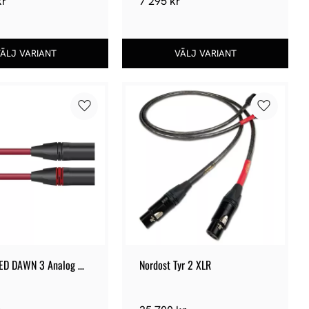
kr
7 295
kr
Lägg till i favoriter
Lägg till 
ED DAWN 3 Analog 
Nordost Tyr 2 XLR