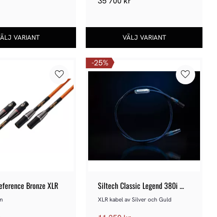
r
35 700
kr
25
%
Lägg till i favoriter
Lägg till 
eference Bronze XLR
Siltech Classic Legend 380i 
XLR
0m
XLR kabel av Silver och Guld