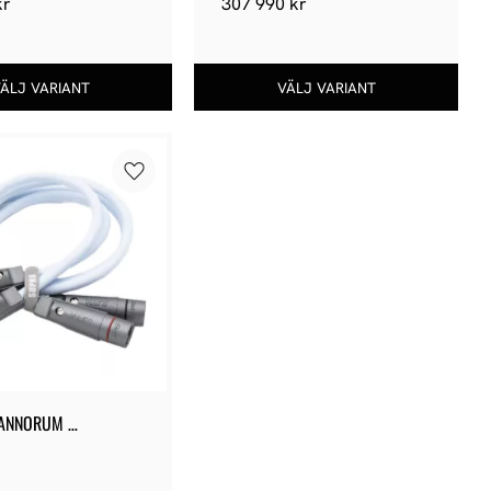
kr
307 990
kr
Lägg till i favoriter
 ANNORUM 
ect XLR