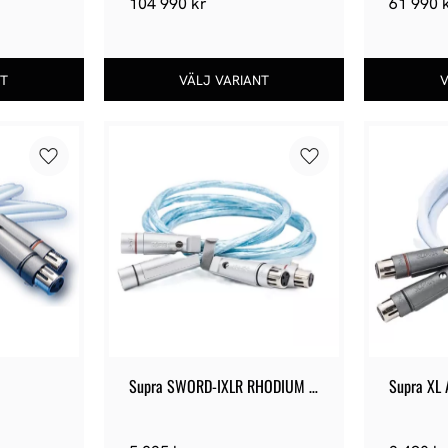
104 990
kr
61 990
Lägg till i favoriter
Lägg till i favoriter
Supra SWORD-IXLR RHODIUM 
Supra XL
XLR
Interconn