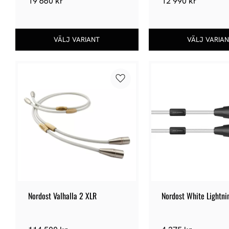
19 660
kr
12 990
kr
Lägg till i favoriter
Nordost Valhalla 2 XLR
Nordost White Lightnin
Analog XLR