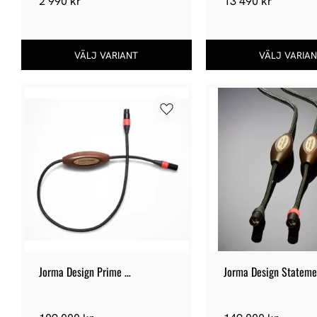
2 990
kr
13 490
kr
Lägg till i favoriter
Jorma Design Prime 
Jorma Design Statemen
Interconnect​ XLR
Interconnect​ XLR