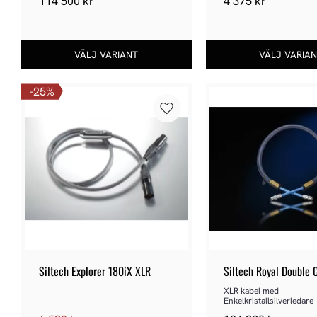
114 500
kr
4 375
kr
25
%
Lägg till i favoriter
Siltech Explorer 180iX XLR
Siltech Royal Double 
XLR kabel med 
Enkelkristallsilverledare