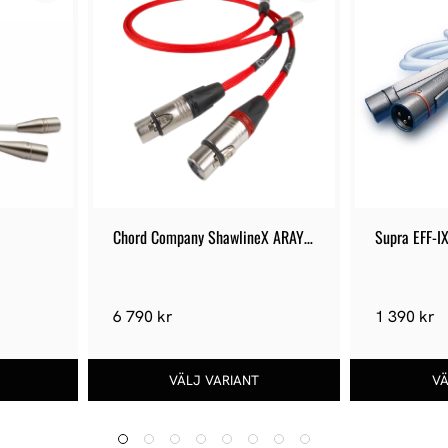
Chord Company ShawlineX ARAY 
Supra EFF-I
XLR
6 790 kr
1 390 kr