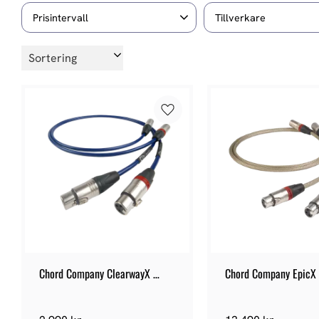
Prisintervall
Tillverkare
1 270
768 990
3
Chord Company
Välj sortering
6
Jorma Design
Nor
1
Ortofon
Visa fler
Lägg till i favoriter
Chord Company ClearwayX 
Chord Company EpicX
ARAY XLR