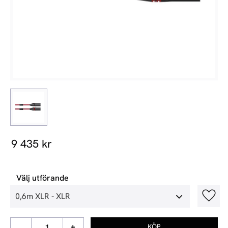
9 435
kr
Välj utförande
Lägg t
-
+