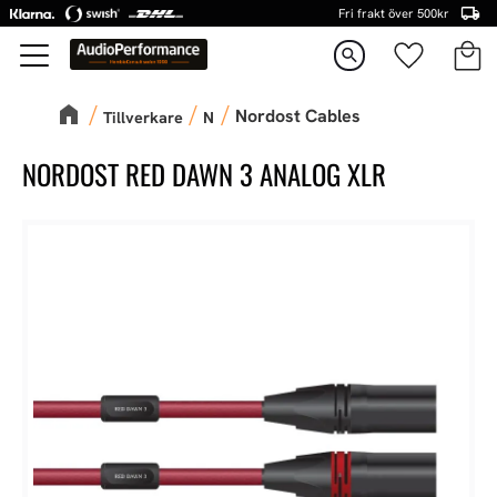
Fri frakt över 500kr
Kundva
Favorite
Meny
search
Nordost Cables
Tillverkare
N
NORDOST RED DAWN 3 ANALOG XLR