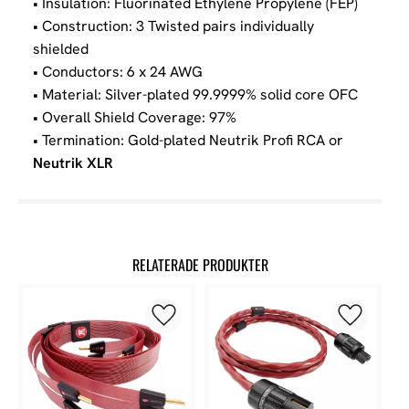
• Insulation: Fluorinated Ethylene Propylene (FEP)
• Construction: 3 Twisted pairs individually
shielded
• Conductors: 6 x 24 AWG
• Material: Silver-plated 99.9999% solid core OFC
• Overall Shield Coverage: 97%
• Termination: Gold-plated Neutrik Profi RCA or
Neutrik XLR
RELATERADE PRODUKTER
Lägg till i favoriter
Lägg till 