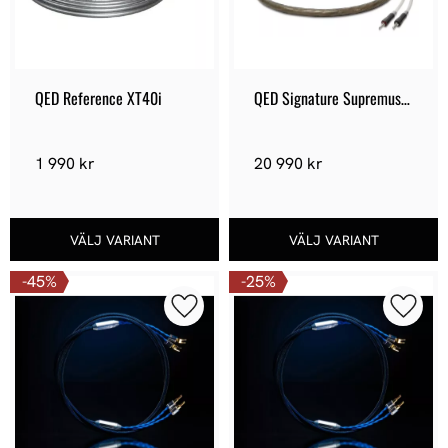
QED Reference XT40i
QED Signature Supremus 
Zr
1 990
kr
20 990
kr
45
%
25
%
Lägg till i favoriter
Lägg ti