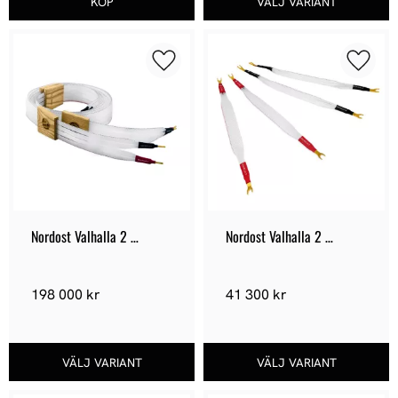
Lägg till i favoriter
Lägg ti
Nordost Valhalla 2 
Nordost Valhalla 2 
Högtalarkabel
Jumpers
198 000
kr
41 300
kr