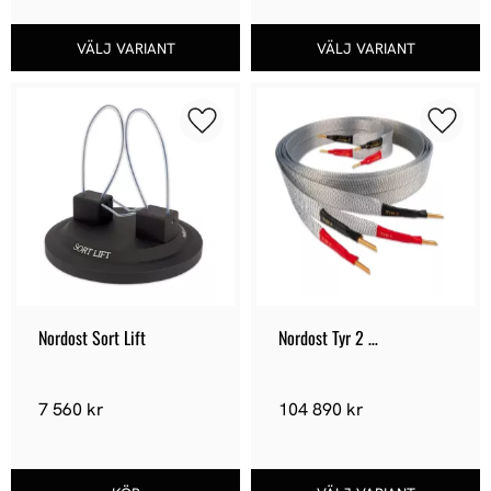
Lägg till i favoriter
Lägg ti
Nordost Sort Lift
Nordost Tyr 2 
Högtalarkabel
7 560
kr
104 890
kr