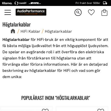
Fri frakt över 500kr
Kundva
Favorite
Meny
search
Högtalarkablar
HiFi Kablar
Högtalarkablar
Högtalarkablar
för HiFi-bruk är en viktig komponent för att
få bästa möjliga ljudkvalitet från ett högupplöst ljudsystem.
De spelar en avgörande roll i att överföra den elektriska
signalen från förstärkaren till högtalarna utan att
förvränga eller förlora informationen. Här är en detaljerad
beskrivning av högtalarkablar för HiFi och vad som gör
dem unika:
POPULÄRAST INOM "HÖGTALARKABLAR"