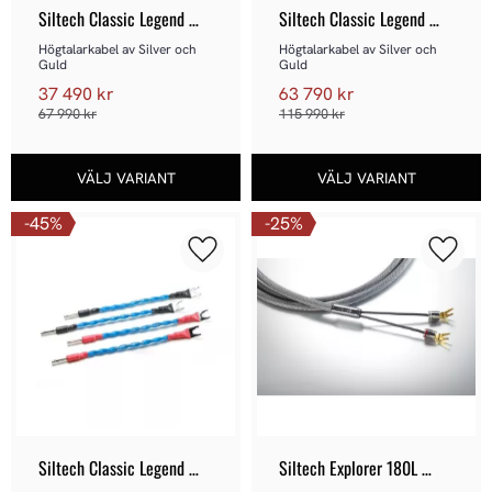
Siltech Classic Legend 
Siltech Classic Legend 
680L Demoex
880L - Demoex
Högtalarkabel av Silver och 
Högtalarkabel av Silver och 
Guld
Guld
37 490
kr
63 790
kr
67 990
kr
115 990
kr
45
%
25
%
Lägg till i favoriter
Lägg ti
Siltech Classic Legend 
Siltech Explorer 180L 
880L Jumpers - Demoex
Högtalarkabel - Spade