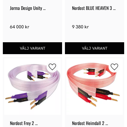
Jorma Design Unity 
Nordost BLUE HEAVEN 3 
Loudspeaker
Högtalarkablar
64 000
kr
9 380
kr
Lägg till i favoriter
Lägg ti
Nordost Frey 2 
Nordost Heimdall 2 