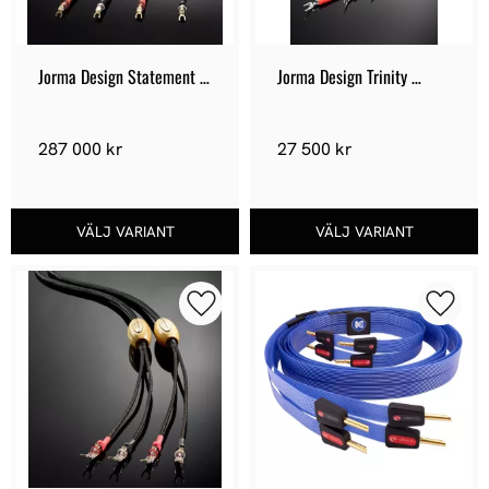
Jorma Design Statement 
Jorma Design Trinity 
Loudspeaker
Loudspeaker
287 000
kr
27 500
kr
Lägg till i favoriter
Lägg ti