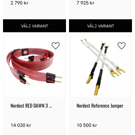
2 790
kr
7 925
kr
Lägg till i favoriter
Lägg ti
Nordost RED DAWN 3 
Nordost Reference Jumper
Högtalarkablar
14 030
kr
10 500
kr