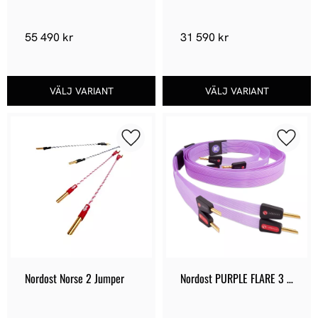
Högtalarkabel
Högtalarkabel
55 490
kr
31 590
kr
Lägg till i favoriter
Lägg ti
Nordost Norse 2 Jumper
Nordost PURPLE FLARE 3 
Högtalarkablar