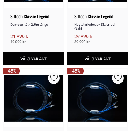
Siltech Classic Legend 
Siltech Classic Legend 
380L - Demoex
380L Högtalarkabel
Demoex i 2 x 2,5m längd
Högtalarkabel av Silver och 
Guld
21 990
kr
29 990
kr
40 000
kr
39 990
kr
45
%
45
%
Lägg till i favoriter
Lägg ti