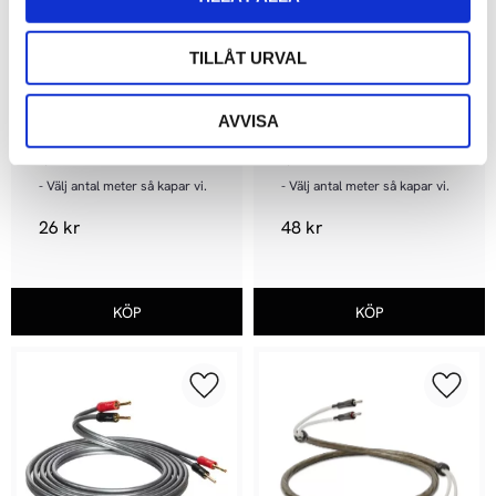
TILLÅT URVAL
AVVISA
QED Profile 42 Strand
QED Profile 79 Strand
- Välj antal meter så kapar vi.
- Välj antal meter så kapar vi.
26
kr
48
kr
Lägg till i favoriter
Lägg ti