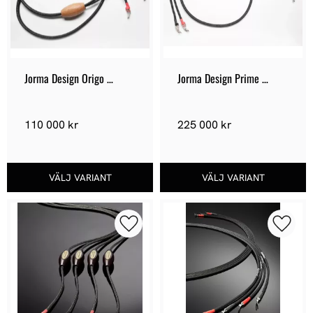
Jorma Design Origo 
Jorma Design Prime 
Loudspeaker
Loudspeaker
110 000
kr
225 000
kr
Lägg till i favoriter
Lägg ti