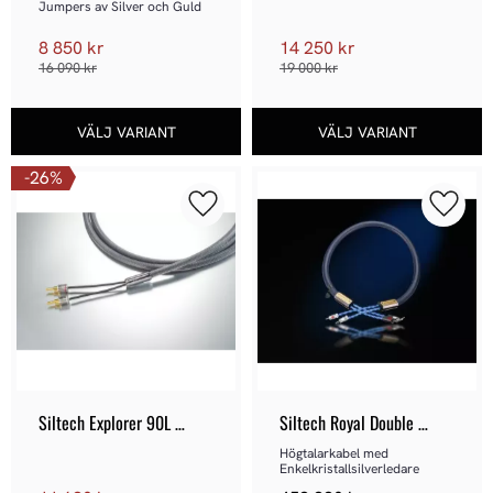
Jumpers av Silver och Guld
8 850
kr
14 250
kr
16 090
kr
19 000
kr
26
%
Lägg till i favoriter
Lägg ti
Siltech Explorer 90L 
Siltech Royal Double 
Högtalarkabel
Crown Högtalarkabel
Högtalarkabel med 
Enkelkristallsilverledare