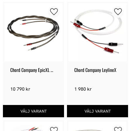
Lägg till i favoriter
Lägg ti
Chord Company EpicXL 
Chord Company LeylineX
Speaker cable
10 790
kr
1 980
kr