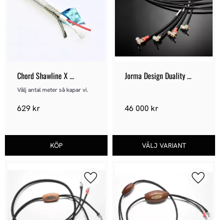
Chord Shawline X 
Jorma Design Duality 
Lösmeter
Loudspeaker
Välj antal meter så kapar vi.
629
kr
46 000
kr
Lägg till i favoriter
Lägg ti