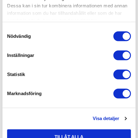
Dessa kan i sin tur kombinera informationen med annan
information som du har tillhandahållit eller som de har
samlat in när du har använt deras tjänster.
S
Nödvändig
a
m
t
QED Performance XT25
QED Performance XT25 - 
Inställningar
y
Lösmeter
Välj antal meter så kapar vi.
c
k
Statistik
1 190
kr
110
kr
e
s
Marknadsföring
v
a
l
Visa detaljer
Lägg till i favoriter
Lägg ti
TILLÅT ALLA