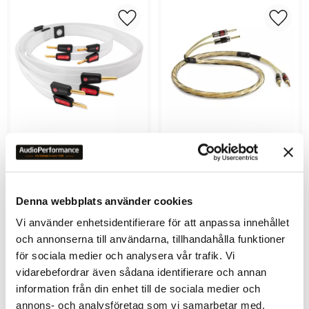
Lägg till i favoriter
Lägg ti
Nordost White Lightning 3 
QED Golden Anniversary 
Högtalarkablar
XT
5 940
kr
3 790
kr
Denna webbplats använder cookies
Vi använder enhetsidentifierare för att anpassa innehållet
och annonserna till användarna, tillhandahålla funktioner
för sociala medier och analysera vår trafik. Vi
vidarebefordrar även sådana identifierare och annan
information från din enhet till de sociala medier och
Lägg till i favoriter
Lägg ti
annons- och analysföretag som vi samarbetar med.