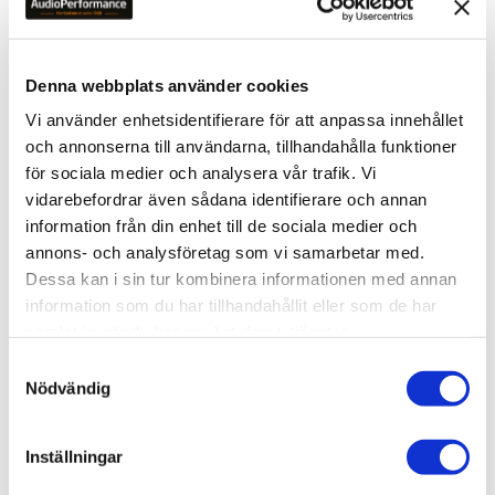
Lägg till i favoriter
Denna webbplats använder cookies
Vi använder enhetsidentifierare för att anpassa innehållet
och annonserna till användarna, tillhandahålla funktioner
för sociala medier och analysera vår trafik. Vi
vidarebefordrar även sådana identifierare och annan
SILTECH EXPLORER 180I RCA
information från din enhet till de sociala medier och
annons- och analysföretag som vi samarbetar med.
Dessa kan i sin tur kombinera informationen med annan
7 125
kr
information som du har tillhandahållit eller som de har
9 490
kr
samlat in när du har använt deras tjänster.
S
Nödvändig
a
m
OMDÖMEN
t
Inställningar
y
Du