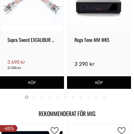
Supra Sword EXCALIBUR 
Rega Fono MM MK5
Jumpers
3 690 kr
3 290 kr
3 785 kr
REKOMMENDERAT FÖR MIG
45
%