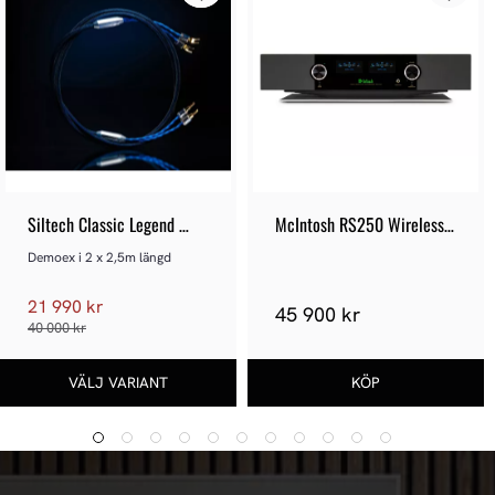
Siltech Classic Legend 
McIntosh RS250 Wireless 
380L - Demoex
Loudspeaker System
Demoex i 2 x 2,5m längd
21 990 kr
45 900 kr
40 000 kr