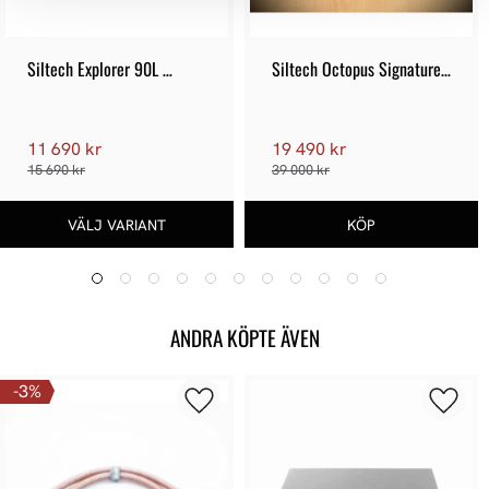
Siltech Explorer 90L 
Siltech Octopus Signature 
Högtalarkabel
8 Copper - Demoex
11 690 kr
19 490 kr
15 690 kr
39 000 kr
ANDRA KÖPTE ÄVEN
3
%