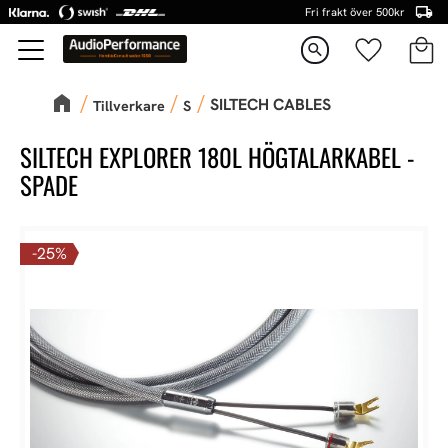
Fri frakt över 500kr
Kundva
Favorite
Meny
search
SILTECH CABLES
Tillverkare
S
SILTECH EXPLORER 180L HÖGTALARKABEL -
SPADE
25
%