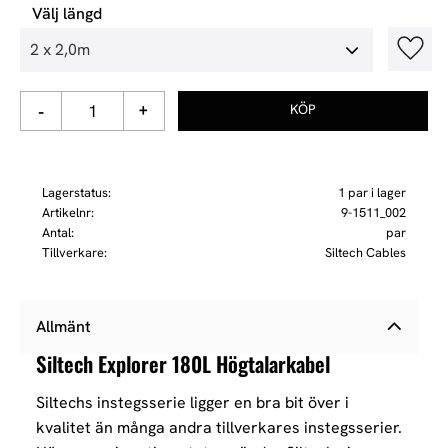
Välj längd
Lägg t
-
+
Lagerstatus
1 par i lager
Artikelnr
9-1511_002
Antal
par
Tillverkare
Siltech Cables
Allmänt
Siltech Explorer 180L Högtalarkabel
Siltechs instegsserie ligger en bra bit över i
kvalitet än många andra tillverkares instegsserier.