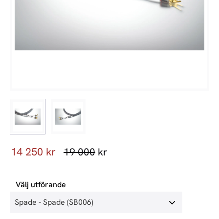
Nedsatt pris:
14 250
kr
Ordinarie pris:
19 000
kr
Välj utförande