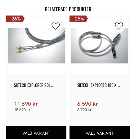
RELATERADE PRODUKTER
26
%
25
%
Lägg till i favoriter
Lägg till 
SILTECH EXPLORER 90L 
SILTECH EXPLORER 180IX 
HÖGTALARKABEL
XLR
11 690
kr
6 590
kr
15 690
kr
8 790
kr