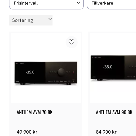
Prisintervall
Tillverkare
99
259 900
7
ANTHEM
Arcam
Välj sortering
7
4
Chief
Epson
Visa fler
Lägg till i favoriter
ANTHEM AVM 70 8K
ANTHEM AVM 90 8K
49 900
kr
84 900
kr