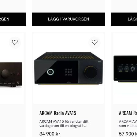
Lägg till i favoriter
Lägg till i favoriter
ARCAM Radia AVA15
ARCAM Ra
ARCAM AVA15 förvandlar ditt 
ARCAM AVA2
vardagsrum till en biograf i 
som vill h
referensklass
34 900
kr
57 900