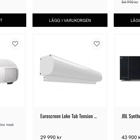
54 990
kr
Lägg till i favoriter
Lägg till i favoriter
Euroscreen Loke Tab Tension 
JBL Synt
ReAct 3.0 Smart
tor med 
29 990
kr
43 900