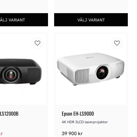
Lägg till i favoriter
Lägg till 
-LS12000B
Epson EH-LS9000
4K HDR 3LCD laserprojektor
kr
39 900
kr