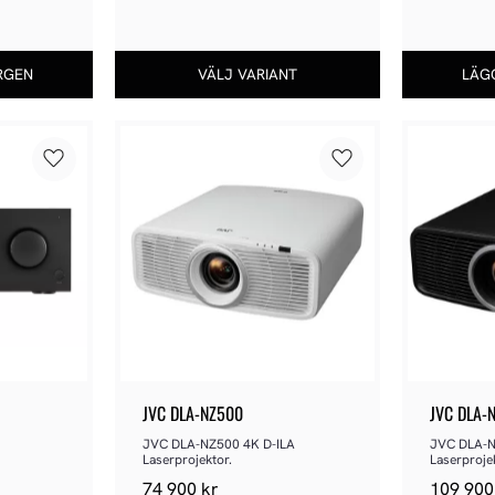
Lägg till i favoriter
Lägg till i favoriter
JVC DLA-NZ500
JVC DLA-
JVC DLA-NZ500 4K D-ILA 
JVC DLA-N
Laserprojektor.
Laserproje
74 900
kr
109 900