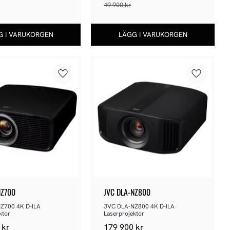
49 900
kr
Lägg till i favoriter
Lägg till 
NZ700
JVC DLA-NZ800
Z700 4K D-ILA 
JVC DLA-NZ800 4K D-ILA 
ktor
Laserprojektor
kr
179 900
kr