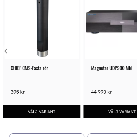
v
a
l
CHIEF CMS-Fasta rör
Magnetar UDP900 MkII
395 kr
44 990 kr