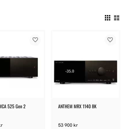
Välj
Lägg till i favoriter
Lägg till 
MCA 525 Gen 2
ANTHEM MRX 1140 8K
kr
53 900
kr