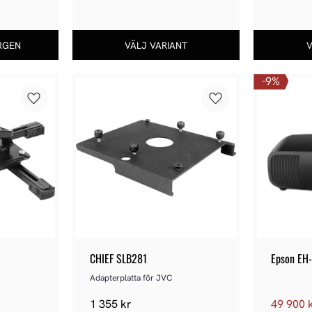
9
%
Lägg till i favoriter
Lägg till i favoriter
CHIEF SLB281
Epson EH
Adapterplatta för JVC
1 355
kr
49 900