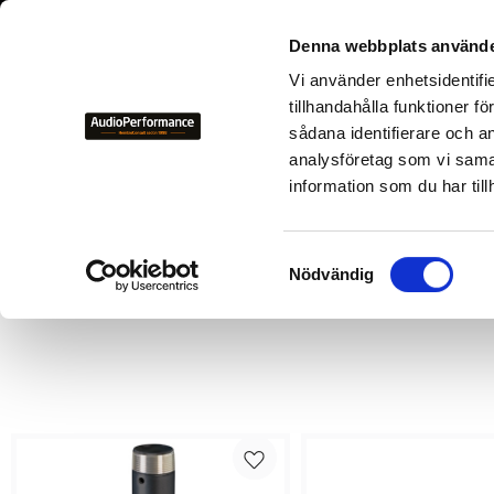
+46 700-
Denna webbplats använde
Vi använder enhetsidentifi
NYHETER
KAMPANJER
BEGAGNAD HIFI
TILLVER
tillhandahålla funktioner f
sådana identifierare och a
Hemmabio
analysföretag som vi sama
information som du har till
Hemmabio
Hemmabio
, även känt som hemmabioteater eller surround
S
visuell upplevelse i ditt eget hem. Det är utformat för att
Nödvändig
a
m
t
y
c
k
e
s