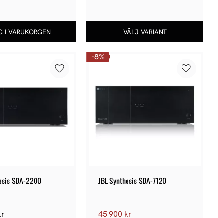
8
%
Lägg till i favoriter
Lägg till 
hesis SDA-2200
JBL Synthesis SDA-7120
kr
45 900
kr