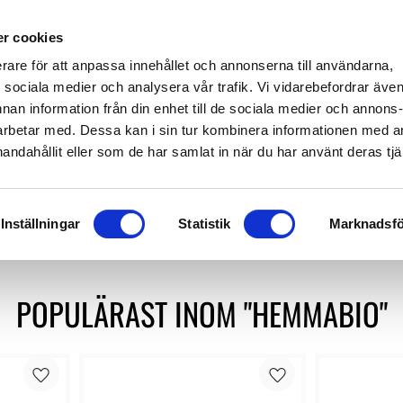
649 610
info@audioperformance.se
Mån-Fre: 11.00-18.00, Lördagar: S
r cookies
erare för att anpassa innehållet och annonserna till användarna,
KARE
SKIVSPELARE
STEREO
HEMMABIO
HÖGTAL
ör sociala medier och analysera vår trafik. Vi vidarebefordrar äve
nnan information från din enhet till de sociala medier och annons
rbetar med. Dessa kan i sin tur kombinera informationen med 
handahållit eller som de har samlat in när du har använt deras tjä
ljudsystem, är en uppsättning ljud- och bildkomponenter som 
 ge en mer immersiv och realistisk upplevelse när du tittar på f
Inställningar
Statistik
Marknadsfö
POPULÄRAST INOM "HEMMABIO"