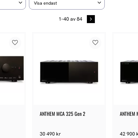
Visa endast
4
4
Finns i lager
1–
40
av
84
Lägg till i favoriter
Lägg till i favoriter
ANTHEM MCA 325 Gen 2
ANTHEM 
30 490
kr
42 900