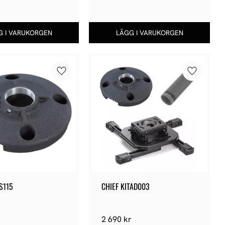
Lägg till i favoriter
Lägg till 
S115
CHIEF KITAD003
2 690
kr