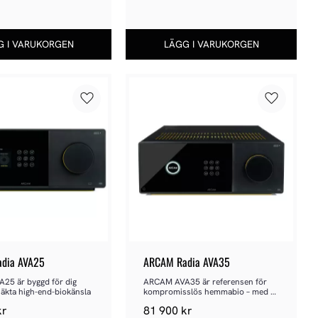
Lägg till i favoriter
Lägg till 
dia AVA25
ARCAM Radia AVA35
5 är byggd för dig 
ARCAM AVA35 är referensen för 
a äkta high-end-biokänsla
kompromisslös hemmabio – med 
klass-G-kraft
kr
81 900
kr