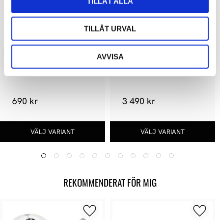
TILLÅT ALLA
TILLÅT URVAL
AVVISA
iFi Audio iSilencer Plus
IsoAcoustics GAIA II
690 kr
3 490 kr
REKOMMENDERAT FÖR MIG