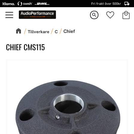
Fri frakt över 500kr
Kundva
Favorite
Meny
search
Chief
Tillverkare
C
CHIEF CMS115