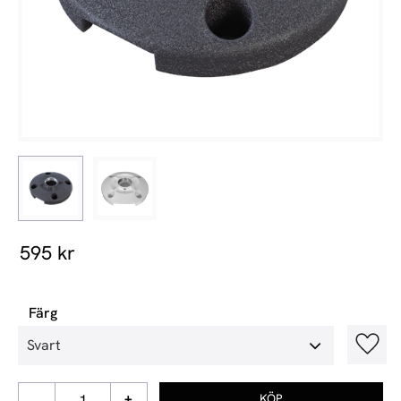
595
kr
Färg
Lägg t
-
+