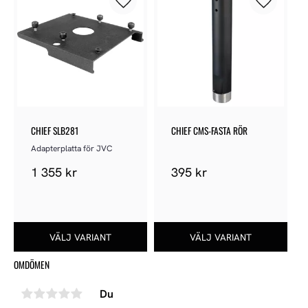
Lägg till i favoriter
Lägg till 
CHIEF SLB281
CHIEF CMS-FASTA RÖR
Adapterplatta för JVC
1 355
kr
395
kr
OMDÖMEN
Du