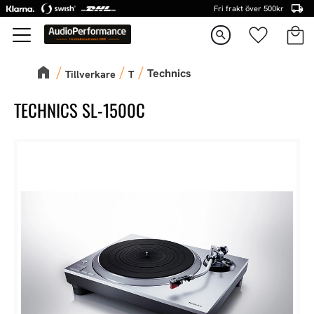
Fri frakt över 500kr
Kundva
Favorite
Meny
search
Technics
Tillverkare
T
TECHNICS SL-1500C