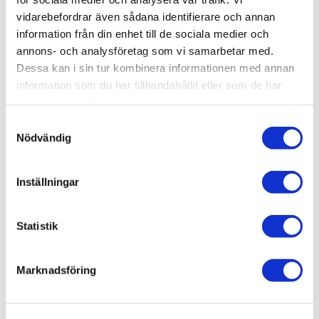
vidarebefordrar även sådana identifierare och annan
information från din enhet till de sociala medier och
annons- och analysföretag som vi samarbetar med.
RELATERADE PRODUKTER
Dessa kan i sin tur kombinera informationen med annan
information som du har tillhandahållit eller som de har
samlat in när du har använt deras tjänster.
Lägg till i favoriter
Lägg till 
S
Nödvändig
a
m
t
Inställningar
y
c
k
Statistik
TECHNICS SL-1200GR2
TECHNICS SL-1210GR2
e
s
Marknadsföring
24 900
kr
24 900
kr
v
a
l