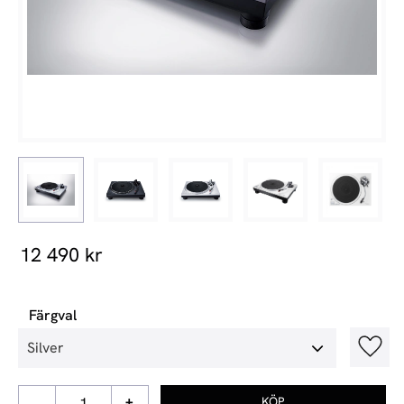
12 490
kr
Färgval
Lägg t
-
+