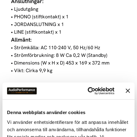
Anslutningar:
• Ljudutgång
• PHONO (stiftkontakt) x 1
• JORDANSLUTNING x 1
• LINE (stiftkontakt) x 1
Allmänt:
• Strömkälla: AC 110-240 V, 50 Hz/60 Hz
• Strömförbrukning: 8 W Ca 0,2 W (Standby)
• Dimensions (W x H x D) 453 x 169 x 372 mm
• Vikt: Cirka 9,9 kg
Medföljer:
• Skivspelare, skivtallriksmatta, dammskydd, EP-
skivadapter, motvikt, extravikt, Pickuphuvud,
pickup (ortofon 2M Red), PHONO-kabel, PHONO-
Denna webbplats använder cookies
jordanslutning, nätsladd för strömkälla
Vi använder enhetsidentifierare för att anpassa innehållet
Bruksanvisning
och annonserna till användarna, tillhandahålla funktioner
för sociala medier och analysera vår trafik. Vi