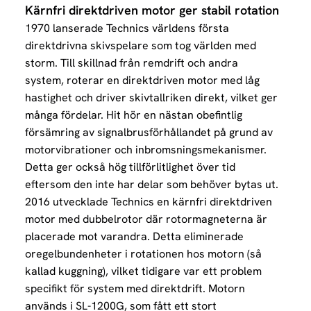
Kärnfri direktdriven motor ger stabil rotation
1970 lanserade Technics världens första
direktdrivna skivspelare som tog världen med
storm. Till skillnad från remdrift och andra
system, roterar en direktdriven motor med låg
hastighet och driver skivtallriken direkt, vilket ger
många fördelar. Hit hör en nästan obefintlig
försämring av signalbrusförhållandet på grund av
motorvibrationer och inbromsningsmekanismer.
Detta ger också hög tillförlitlighet över tid
eftersom den inte har delar som behöver bytas ut.
2016 utvecklade Technics en kärnfri direktdriven
motor med dubbelrotor där rotormagneterna är
placerade mot varandra. Detta eliminerade
oregelbundenheter i rotationen hos motorn (så
kallad kuggning), vilket tidigare var ett problem
specifikt för system med direktdrift. Motorn
används i SL-1200G, som fått ett stort