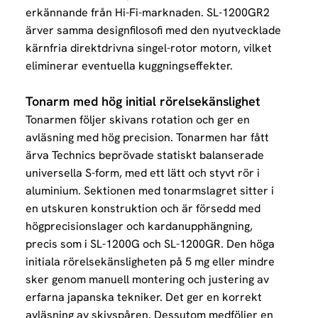
erkännande från Hi-Fi-marknaden. SL-1200GR2
ärver samma designfilosofi med den nyutvecklade
kärnfria direktdrivna singel-rotor motorn, vilket
eliminerar eventuella kuggningseffekter.
Tonarm med hög initial rörelsekänslighet
Tonarmen följer skivans rotation och ger en
avläsning med hög precision. Tonarmen har fått
ärva Technics beprövade statiskt balanserade
universella S-form, med ett lätt och styvt rör i
aluminium.
Sektionen med tonarmslagret sitter i
en utskuren konstruktion och är försedd med
högprecisionslager och kardanupphängning,
precis som i SL-1200G och SL-1200GR. Den höga
initiala rörelsekänsligheten på 5 mg eller mindre
sker genom manuell montering och justering av
erfarna japanska tekniker. Det ger en korrekt
avläsning av skivspåren.
Dessutom medföljer en