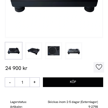
24 900
kr
Lägg t
-
+
Lagerstatus
Skickas inom 2-5 dagar (Externlager)
Artikelnr
9-2798