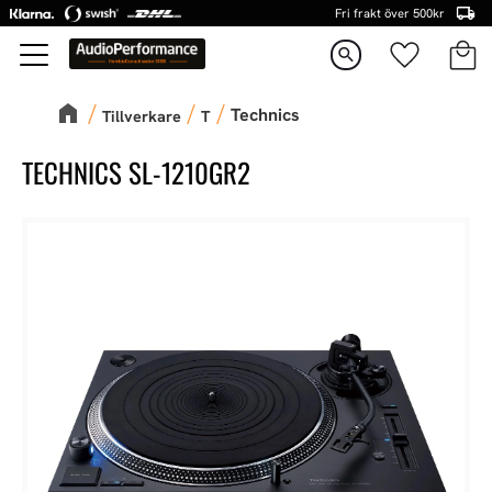
Fri frakt över 500kr
Kundva
Favorite
Meny
search
Technics
Tillverkare
T
TECHNICS SL-1210GR2