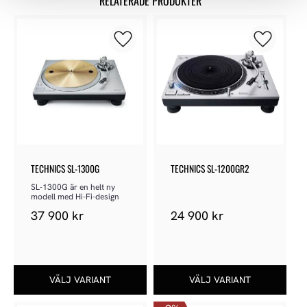
RELATERADE PRODUKTER
Lägg till i favoriter
Lägg till 
TECHNICS SL-1300G
TECHNICS SL-1200GR2
SL-1300G är en helt ny 
modell med Hi-Fi-design
37 900
kr
24 900
kr