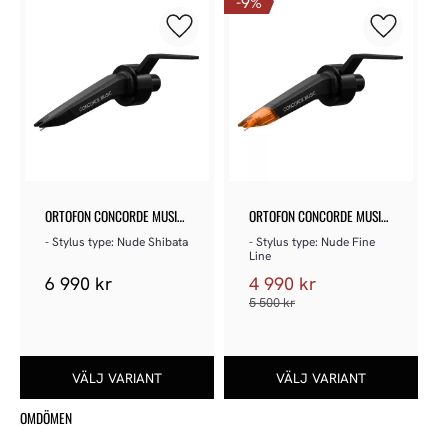
9
%
Lägg till i favoriter
Lägg till 
ORTOFON CONCORDE MUSIC 
ORTOFON CONCORDE MUSIC 
BLACK
BRONZE
- Stylus type: Nude Shibata
- Stylus type: Nude Fine 
Line
6 990
kr
4 990
kr
5 500
kr
OMDÖMEN