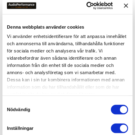
• 5.6 - 12.0g
• 3.1 - 9.5g (using cartridge spacer)
• 14.3 - 20.7g (including head shell) (with auxiliary
weight)
Denna webbplats använder cookies
• 10.0 - 16.4g
Vi använder enhetsidentifierare för att anpassa innehållet
• 7.5 - 13.9g (using cartridge spacer)
och annonserna till användarna, tillhandahålla funktioner
• 18.7 - 25.1g (including head shell)
för sociala medier och analysera vår trafik. Vi
Audio Output
vidarebefordrar även sådana identifierare och annan
• 1 x PHONO (Pin Jack)
information från din enhet till de sociala medier och
• 1 x EARTH TERMINAL
annons- och analysföretag som vi samarbetar med.
General:
Dessa kan i sin tur kombinera informationen med annan
• Power Supply: AC220-240 V, 50/60 Hz
information som du har tillhandahållit eller som de har
• Power Consumption: 11 W (Power ON) 0.3 W
samlat in när du har använt deras tjänster.
(Power OFF)
S
• Dimensions (BxHxD) 453x173x372mm
Nödvändig
a
• Weight: 11.5 kg
m
t
Inställningar
Accessories:
y