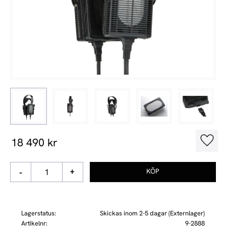
18 490
kr
Lägg t
-
+
Lagerstatus
Skickas inom 2-5 dagar (Externlager)
Artikelnr
9-2888