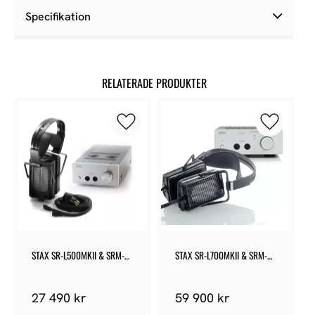
Specifikation
RELATERADE PRODUKTER
Lägg till i favoriter
Lägg till 
STAX SR-L500MKII & SRM-
STAX SR-L700MKII & SRM-
500T BUNDLE
700T BUNDLE
27 490
kr
59 900
kr