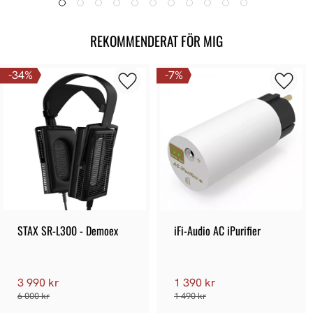
REKOMMENDERAT FÖR MIG
34
%
7
%
STAX SR-L300 - Demoex
iFi-Audio AC iPurifier
3 990 kr
1 390 kr
6 000 kr
1 490 kr