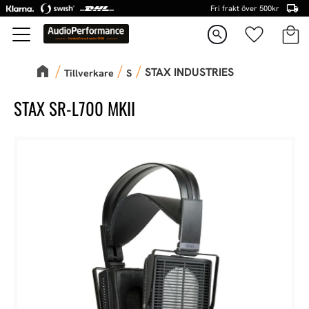
Fri frakt över 500kr
Kundva
Favorite
Meny
search
STAX INDUSTRIES
Tillverkare
S
STAX SR-L700 MKII