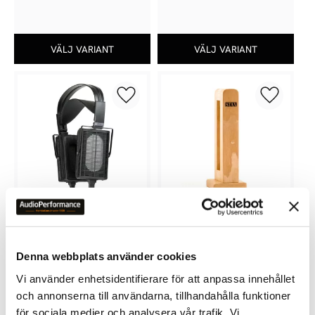
Lägg till i favoriter
Lägg till 
STAX SR-L500 MKII
STAX HPS-2 HÖRLURSSTÄLL
OBS! Hörlurarna ingår ej
Denna webbplats använder cookies
9 990
kr
2 350
kr
Vi använder enhetsidentifierare för att anpassa innehållet
och annonserna till användarna, tillhandahålla funktioner
för sociala medier och analysera vår trafik. Vi