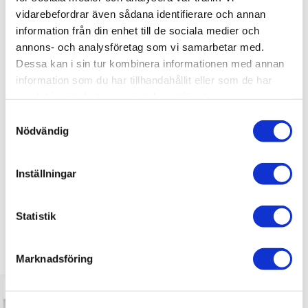
vidarebefordrar även sådana identifierare och annan
information från din enhet till de sociala medier och
annons- och analysföretag som vi samarbetar med.
OMDÖMEN
Dessa kan i sin tur kombinera informationen med annan
Du
information som du har tillhandahållit eller som de har
samlat in när du har använt deras tjänster.
S
Nödvändig
a
m
t
Inställningar
Bli den första att lämna ett omdöme.
y
c
k
Statistik
e
LIKNANDE PRODUKTER
s
Marknadsföring
v
a
l