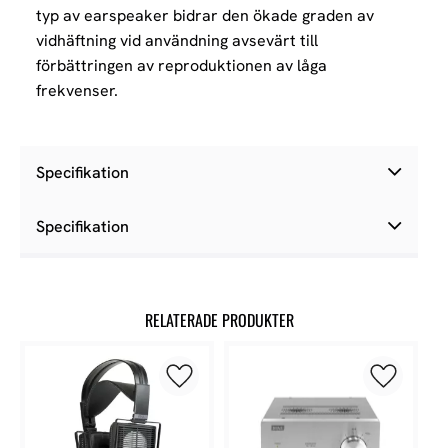
typ av earspeaker bidrar den ökade graden av
vidhäftning vid användning avsevärt till
förbättringen av reproduktionen av låga
frekvenser.
Specifikation
Specifikation
RELATERADE PRODUKTER
Lägg till i favoriter
Lägg till 