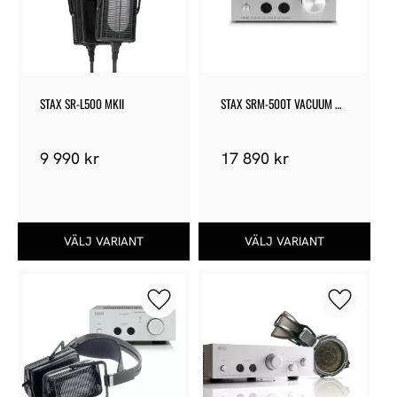
STAX SR-L500 MKII
STAX SRM-500T VACUUM 
TUBE
9 990
kr
17 890
kr
Lägg till i favoriter
Lägg till 