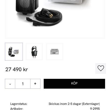
27 490
kr
Lägg t
-
+
Lagerstatus
Skickas inom 2-5 dagar (Externlager)
Artikelnr
9-2995