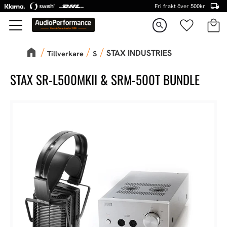
Fri frakt över 500kr
Kundva
Favorite
Meny
search
STAX INDUSTRIES
Tillverkare
S
STAX SR-L500MKII & SRM-500T BUNDLE