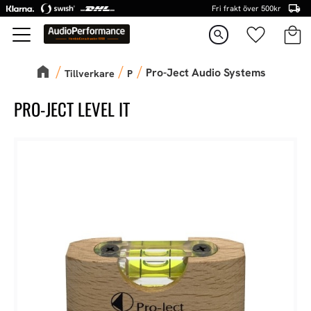
Fri frakt över 500kr
Kundva
Favorite
Meny
search
Pro-Ject Audio Systems
Tillverkare
P
PRO-JECT LEVEL IT