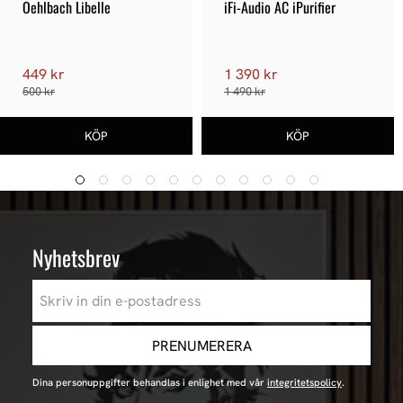
Oehlbach Libelle
iFi-Audio AC iPurifier
449 kr
1 390 kr
500 kr
1 490 kr
Nyhetsbrev
PRENUMERERA
Dina personuppgifter behandlas i enlighet med vår
integritetspolicy
.