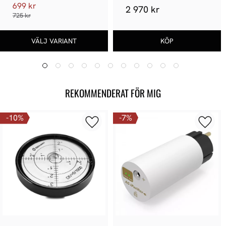
699 kr
2 970 kr
725 kr
REKOMMENDERAT FÖR MIG
10
%
7
%