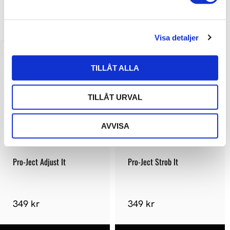
v
a
LIKNANDE PRODUKTER
l
Visa detaljer
TILLÅT ALLA
TILLÅT URVAL
AVVISA
Pro-Ject Adjust It
Pro-Ject Strob It
349 kr
349 kr