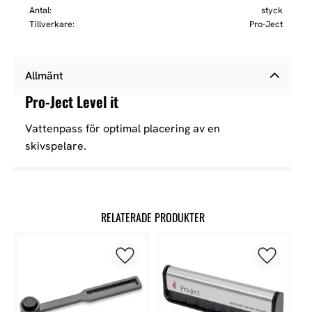
Antal
styck
Tillverkare
Pro-Ject
Allmänt
Pro-Ject Level it
Vattenpass för optimal placering av en
skivspelare.
RELATERADE PRODUKTER
Lägg till i favoriter
Lägg till 