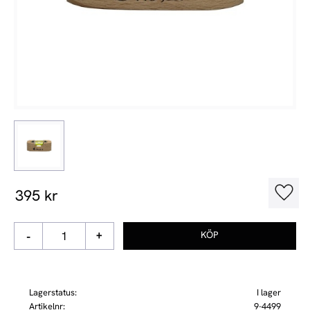
395
kr
Lägg t
-
+
Lagerstatus
I lager
Artikelnr
9-4499