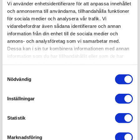
PRO-JECT MEASURE IT E
Vi använder enhetsidentifierare för att anpassa innehållet
och annonserna till användarna, tillhandahålla funktioner
för sociala medier och analysera vår trafik. Vi
395
kr
vidarebefordrar även sådana identifierare och annan
information från din enhet till de sociala medier och
annons- och analysföretag som vi samarbetar med.
Dessa kan i sin tur kombinera informationen med annan
information som du har tillhandahållit eller som de har
OMDÖMEN
samlat in när du har använt deras tjänster.
S
Du
Nödvändig
a
m
t
Inställningar
y
c
k
Statistik
Bli den första att lämna ett omdöme.
e
s
Marknadsföring