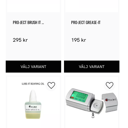
PRO-JECT BRUSH IT 
PRO-JECT GREASE-IT
PREMIUM
295
kr
195
kr
Lägg till i favoriter
Lägg till 