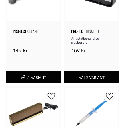
PRO-JECT CLEAN IT
PRO-JECT BRUSH IT
Antistatbehandlad 
skivborste
149
kr
159
kr
Lägg till i favoriter
Lägg till 