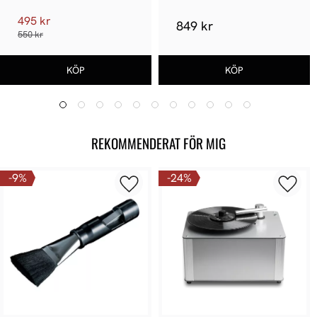
495 kr
849 kr
550 kr
REKOMMENDERAT FÖR MIG
9
%
24
%