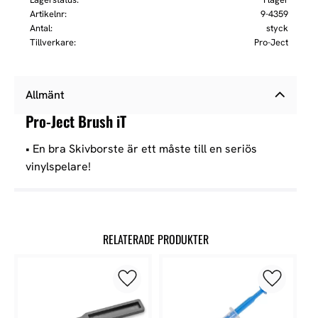
Artikelnr
9-4359
Antal
styck
Tillverkare
Pro-Ject
Allmänt
Pro-Ject Brush iT
• En bra Skivborste är ett måste till en seriös
vinylspelare!
RELATERADE PRODUKTER
Lägg till i favoriter
Lägg till 