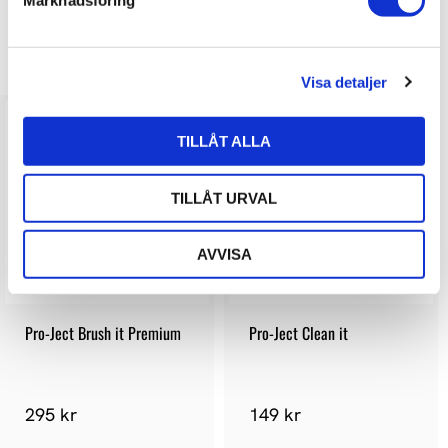
Marknadsföring
v
a
LIKNANDE PRODUKTER
l
Visa detaljer
TILLÅT ALLA
TILLÅT URVAL
AVVISA
Pro-Ject Brush it Premium
Pro-Ject Clean it
295 kr
149 kr