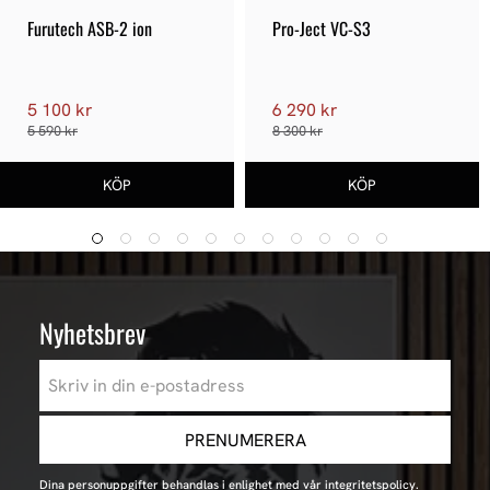
Furutech ASB-2 ion
Pro-Ject VC-S3
5 100 kr
6 290 kr
5 590 kr
8 300 kr
Nyhetsbrev
PRENUMERERA
Dina personuppgifter behandlas i enlighet med vår
integritetspolicy
.