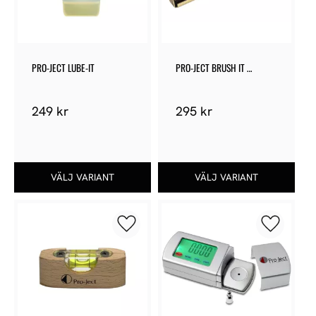
PRO-JECT LUBE-IT
PRO-JECT BRUSH IT 
PREMIUM
249
kr
295
kr
Lägg till i favoriter
Lägg till 