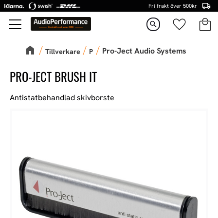
Fri frakt över 500kr
Kundva
Favorite
Meny
search
Pro-Ject Audio Systems
Tillverkare
P
PRO-JECT BRUSH IT
Antistatbehandlad skivborste