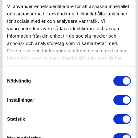
PRO-JECT MEASURE IT E
Vi använder enhetsidentifierare för att anpassa innehållet
och annonserna till användarna, tillhandahålla funktioner
för sociala medier och analysera vår trafik. Vi
395
kr
vidarebefordrar även sådana identifierare och annan
information från din enhet till de sociala medier och
annons- och analysföretag som vi samarbetar med.
Dessa kan i sin tur kombinera informationen med annan
information som du har tillhandahållit eller som de har
samlat in när du har använt deras tjänster.
OMDÖMEN
S
Du
Nödvändig
a
m
t
Inställningar
y
c
k
Statistik
Bli den första att lämna ett omdöme.
e
s