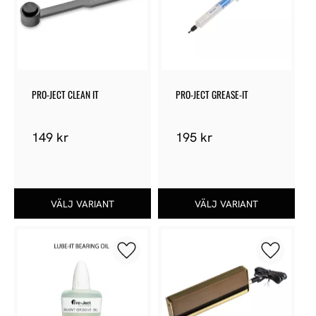
PRO-JECT CLEAN IT
PRO-JECT GREASE-IT
149
kr
195
kr
Lägg till i favoriter
Lägg till 