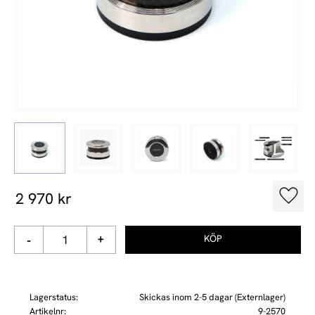
2 970
kr
Lägg t
-
+
Lagerstatus
Skickas inom 2-5 dagar (Externlager)
Artikelnr
9-2570