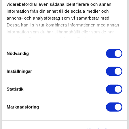
vidarebefordrar även sådana identifierare och annan
information från din enhet till de sociala medier och
annons- och analysföretag som vi samarbetar med.
Dessa kan i sin tur kombinera informationen med annan
9
%
information som du har tillhandahållit eller som de har
samlat in när du har använt deras tjänster.
Lägg till i favoriter
S
Nödvändig
a
m
t
Inställningar
y
c
k
Statistik
FURUTECH NANO LIQUID
e
s
Marknadsföring
2 090
kr
v
2 290
kr
a
l