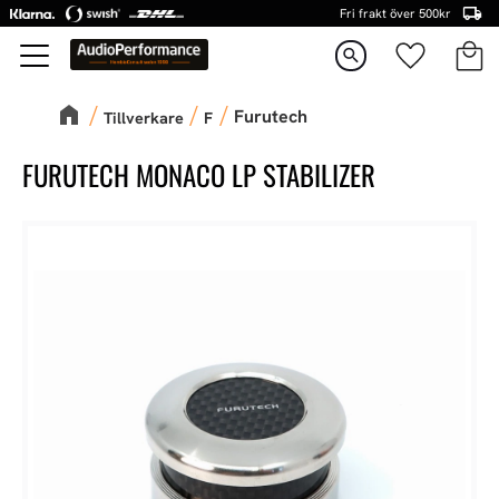
Fri frakt över 500kr
Kundva
Favorite
Meny
search
Furutech
Tillverkare
F
FURUTECH MONACO LP STABILIZER