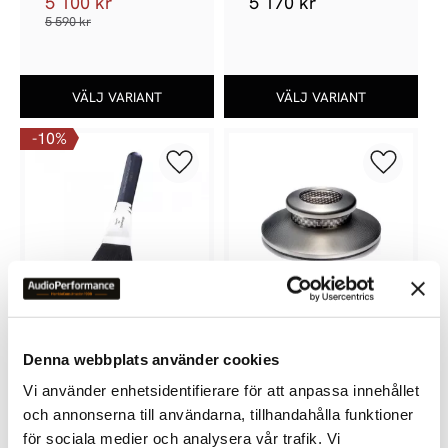
5 100
kr
5 170
kr
5 590
kr
10
%
Lägg till i favoriter
Lägg till 
FURUTECH ASB-1
FURUTECH MONZA LP 
Denna webbplats använder cookies
STABILIZER
Vi använder enhetsidentifierare för att anpassa innehållet
2 970
kr
4 750
kr
och annonserna till användarna, tillhandahålla funktioner
3 290
kr
för sociala medier och analysera vår trafik. Vi