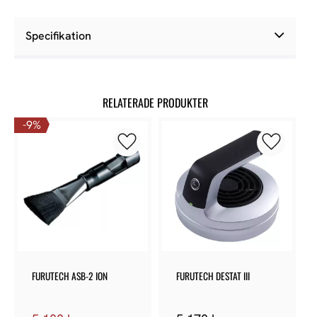
Specifikation
RELATERADE PRODUKTER
9
%
Lägg till i favoriter
Lägg till 
FURUTECH ASB-2 ION
FURUTECH DESTAT III