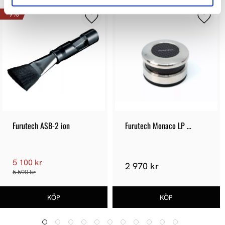
9
%
Furutech ASB-2 ion
Furutech Monaco LP 
Stabilizer
5 100 kr
2 970 kr
5 590 kr