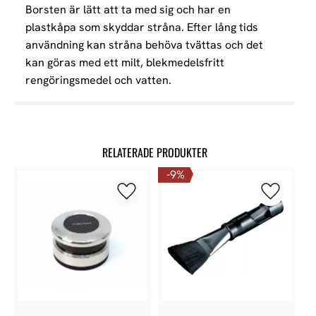
Borsten är lätt att ta med sig och har en
plastkåpa som skyddar stråna. Efter lång tids
användning kan stråna behöva tvättas och det
kan göras med ett milt, blekmedelsfritt
rengöringsmedel och vatten.
RELATERADE PRODUKTER
9
%
Lägg till i favoriter
Lägg till 