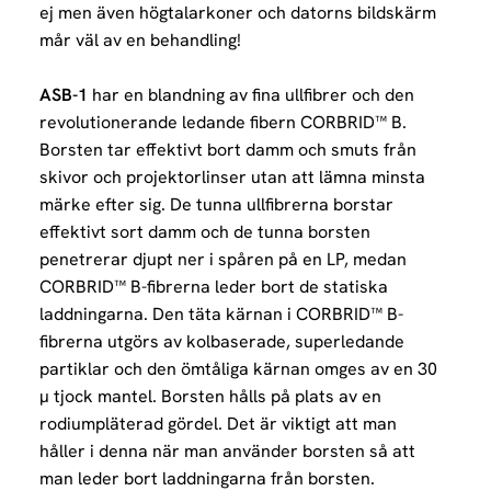
ej men även högtalarkoner och datorns bildskärm
mår väl av en behandling!
ASB-1
har en blandning av fina ullfibrer och den
revolutionerande ledande fibern CORBRID™ B.
Borsten tar effektivt bort damm och smuts från
skivor och projektorlinser utan att lämna minsta
märke efter sig. De tunna ullfibrerna borstar
effektivt sort damm och de tunna borsten
penetrerar djupt ner i spåren på en LP, medan
CORBRID™ B-fibrerna leder bort de statiska
laddningarna. Den täta kärnan i CORBRID™ B-
fibrerna utgörs av kolbaserade, superledande
partiklar och den ömtåliga kärnan omges av en 30
µ tjock mantel.
Borsten hålls på plats av en
rodiumpläterad gördel. Det är viktigt att man
håller i denna när man använder borsten så att
man leder bort laddningarna från borsten.