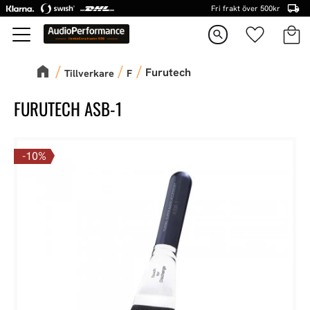
Fri frakt över 500kr
Kundva
Favorite
Meny
search
Furutech
Tillverkare
F
FURUTECH ASB-1
10
%