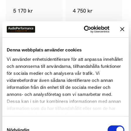
5 170
kr
4 750
kr
9
%
Denna webbplats använder cookies
Vi använder enhetsidentifierare för att anpassa innehållet
Lägg till i favoriter
och annonserna till användarna, tillhandahålla funktioner
för sociala medier och analysera vår trafik. Vi
vidarebefordrar även sådana identifierare och annan
information från din enhet till de sociala medier och
annons- och analysföretag som vi samarbetar med.
Dessa kan i sin tur kombinera informationen med annan
information som du har tillhandahållit eller som de har
FURUTECH NANO LIQUID
samlat in när du har använt deras tjänster.
S
2 090
kr
Nödvändig