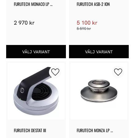
FURUTECH MONACO LP 
FURUTECH ASB-2 ION
STABILIZER
2 970
kr
5 100
kr
5 590
kr
Lägg till i favoriter
Lägg till 
FURUTECH DESTAT III
FURUTECH MONZA LP 
STABILIZER