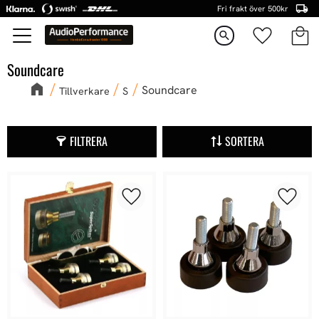
Fri frakt över 500kr
Kundva
Favorite
Meny
search
Soundcare
Soundcare
Tillverkare
S
FILTRERA
SORTERA
Lägg till i favoriter
Lägg ti