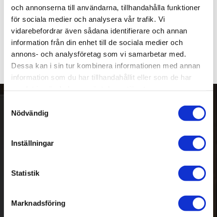
Converter
och annonserna till användarna, tillhandahålla funktioner
4st Soundcare Thread 
Converter
för sociala medier och analysera vår trafik. Vi
295
kr
vidarebefordrar även sådana identifierare och annan
information från din enhet till de sociala medier och
annons- och analysföretag som vi samarbetar med.
Dessa kan i sin tur kombinera informationen med annan
information som du har tillhandahållit eller som de har
samlat in när du har använt deras tjänster.
S
Nödvändig
a
Nyhetsbrev
m
t
Inställningar
y
c
PRENUMERERA
k
Statistik
e
Dina personuppgifter behandlas i enlighet med vår
integritetspolicy
.
s
Marknadsföring
v