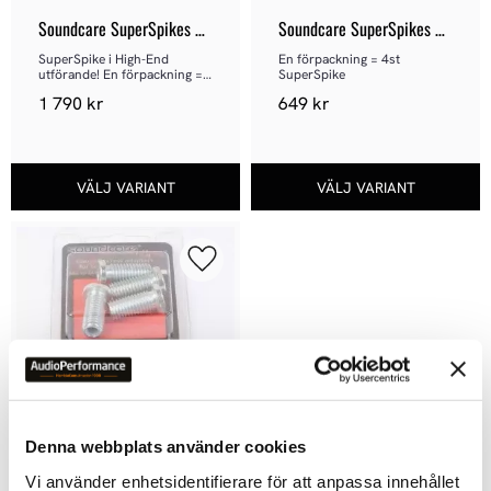
Soundcare SuperSpikes 
Soundcare SuperSpikes 
High-End
Spike
SuperSpike i High-End 
En förpackning = 4st 
utförande! En förpackning = 
SuperSpike
4st SuperSpike
1 790
kr
649
kr
Lägg till i favoriter
Denna webbplats använder cookies
Soundcare Thread 
Vi använder enhetsidentifierare för att anpassa innehållet