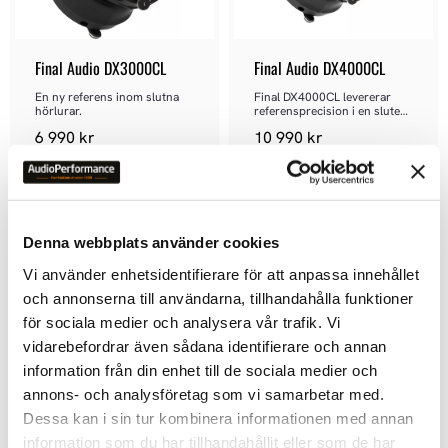
Final Audio DX3000CL
Final Audio DX4000CL
En ny referens inom slutna 
Final DX4000CL levererar 
hörlurar.
referensprecision i en sluten 
konstruktion
6 990
kr
10 990
kr
Denna webbplats använder cookies
20
%
Vi använder enhetsidentifierare för att anpassa innehållet
Lägg till i favoriter
Lägg ti
och annonserna till användarna, tillhandahålla funktioner
för sociala medier och analysera vår trafik. Vi
vidarebefordrar även sådana identifierare och annan
information från din enhet till de sociala medier och
annons- och analysföretag som vi samarbetar med.
Dessa kan i sin tur kombinera informationen med annan
information som du har tillhandahållit eller som de har