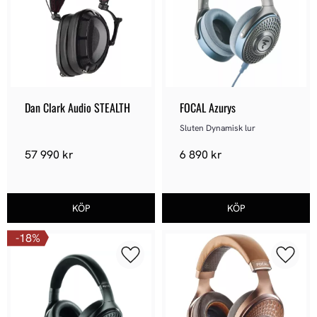
Dan Clark Audio STEALTH
FOCAL Azurys
Sluten Dynamisk lur
57 990
kr
6 890
kr
18
%
Lägg till i favoriter
Lägg ti