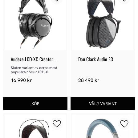
Lägg till i favoriter
Lägg ti
Audeze LCD-XC Creator 
Dan Clark Audio E3
Edition - Sluten hörlur
Sluten variant av deras mest 
populära hörlur LCD-X
16 990
kr
28 490
kr
Lägg till i favoriter
Lägg ti