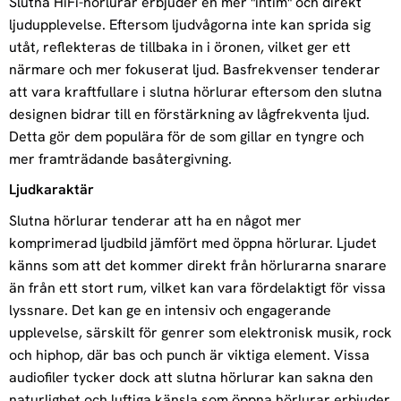
Slutna HiFi-hörlurar erbjuder en mer "intim" och direkt
ljudupplevelse. Eftersom ljudvågorna inte kan sprida sig
utåt, reflekteras de tillbaka in i öronen, vilket ger ett
närmare och mer fokuserat ljud. Basfrekvenser tenderar
att vara kraftfullare i slutna hörlurar eftersom den slutna
designen bidrar till en förstärkning av lågfrekventa ljud.
Detta gör dem populära för de som gillar en tyngre och
mer framträdande basåtergivning.
Ljudkaraktär
Slutna hörlurar tenderar att ha en något mer
komprimerad ljudbild jämfört med öppna hörlurar. Ljudet
känns som att det kommer direkt från hörlurarna snarare
än från ett stort rum, vilket kan vara fördelaktigt för vissa
lyssnare. Det kan ge en intensiv och engagerande
upplevelse, särskilt för genrer som elektronisk musik, rock
och hiphop, där bas och punch är viktiga element. Vissa
audiofiler tycker dock att slutna hörlurar kan sakna den
naturlighet och luftiga känsla som öppna hörlurar erbjuder.