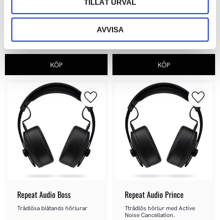
TILLÅT URVAL
Sluten Planmagnetisk lur i 
Exklusiv Sluten Dynamisk lur
High-End klassen
22 900
kr
8 990
kr
AVVISA
Lägg till i favoriter
Lägg ti
Repeat Audio Boss
Repeat Audio Prince
Trådlösa blåtands hörlurar
Ttrådlös hörlur med Active 
Noise Cancellation.