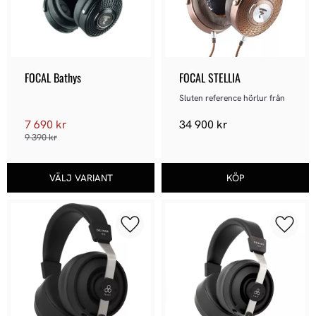
FOCAL Bathys
FOCAL STELLIA
Sluten reference hörlur från
7 690
kr
34 900
kr
9 390
kr
Lägg till i favoriter
Lägg ti