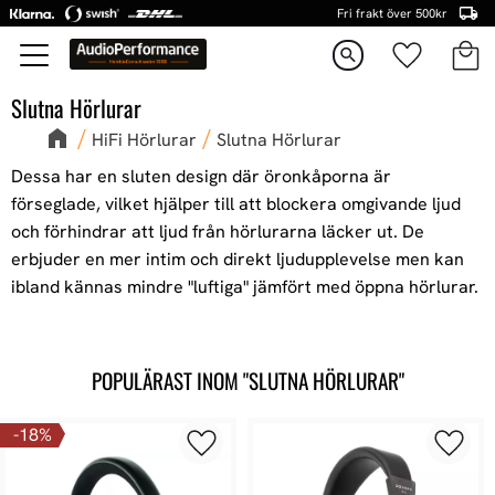
Fri frakt över 500kr
Kundva
Favorite
Meny
search
Slutna Hörlurar
HiFi Hörlurar
Slutna Hörlurar
Dessa har en sluten design där öronkåporna är
förseglade, vilket hjälper till att blockera omgivande ljud
och förhindrar att ljud från hörlurarna läcker ut. De
erbjuder en mer intim och direkt ljudupplevelse men kan
ibland kännas mindre "luftiga" jämfört med öppna hörlurar.
POPULÄRAST INOM "SLUTNA HÖRLURAR"
18
%