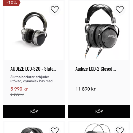
10
%
Lägg till i favoriter
Lägg ti
AUDEZE LCD-S20 - Sluten 
Audeze LCD-2 Closed 
hörlur
Back - Sluten hörlur
Slutna hörlurar erbjuder 
utökad, dynamisk bas med 
verklighetstroget slagkraft 
5 990
kr
11 890
kr
som förblir ren även vid hög 
volym.
6 690
kr