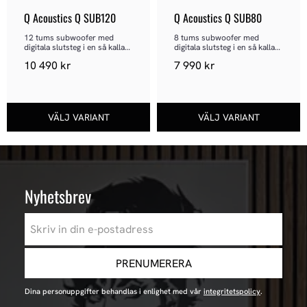
Q Acoustics Q SUB120
Q Acoustics Q SUB80
12 tums subwoofer med 
8 tums subwoofer med 
digitala slutsteg i en så kallad 
digitala slutsteg i en så kallad 
PBTL konfiguration.
PBTL konfiguration.
10 490
kr
7 990
kr
Nyhetsbrev
PRENUMERERA
Dina personuppgifter behandlas i enlighet med vår
integritetspolicy
.