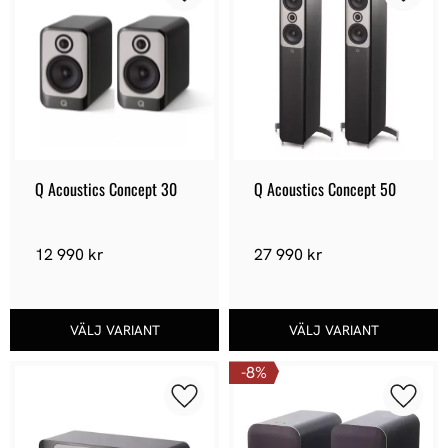
Lägg till i favoriter
Lägg ti
Q Acoustics Concept 30
Q Acoustics Concept 50
12 990
kr
27 990
kr
8
%
Lägg till i favoriter
Lägg ti