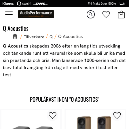
Fri frakt över 500kr
Kundva
Favorite
Meny
search
Q Acoustics
Q Acoustics
Tillverkare
Q
Q Acoustics
skapades 2006 efter en lång tids utveckling
och tänkande runt ett varumärke som skulle bli unika med
sin prestanda och pris. Man lanserade 1000-serien och det
blev total framgång från dag ett med vinster i test efter
test.
POPULÄRAST INOM "Q ACOUSTICS"