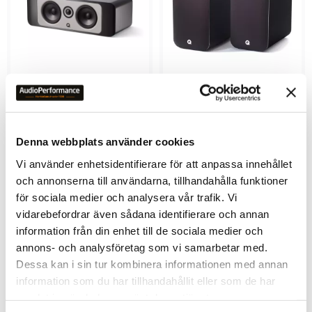
Q Acoustics Concept 90
Q Acoustics M20 HD
Aktiva stereohögtalare med 
Bluetooth & DAC
Denna webbplats använder cookies
9 290
kr
5 990
kr
6 490
kr
Vi använder enhetsidentifierare för att anpassa innehållet
och annonserna till användarna, tillhandahålla funktioner
för sociala medier och analysera vår trafik. Vi
vidarebefordrar även sådana identifierare och annan
information från din enhet till de sociala medier och
annons- och analysföretag som vi samarbetar med.
Lägg till i favoriter
Lägg ti
Dessa kan i sin tur kombinera informationen med annan
information som du har tillhandahållit eller som de har
samlat in när du har använt deras tjänster.