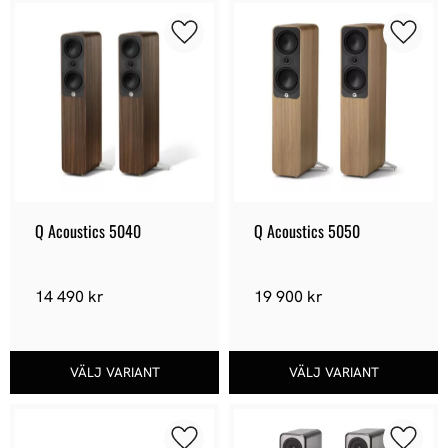
Lägg till i favoriter
Lägg ti
Q Acoustics 5040
Q Acoustics 5050
14 490
kr
19 900
kr