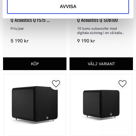
AVVISA
Q Acoustics Q FS75 
Q Acoustics Q SUB100
Speaker Stand
Pris/par
10 tums subwoofer med 
digitala slutsteg i en så kallad 
PBTL konfiguration.
5 190
kr
9 190
kr
Lägg till i favoriter
Lägg ti