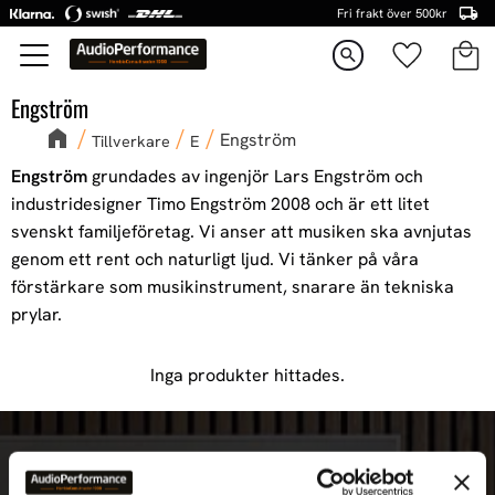
Fri frakt över 500kr
Kundva
Favorite
Meny
search
Engström
Engström
Tillverkare
E
Engström
grundades av ingenjör Lars Engström och
industridesigner Timo Engström 2008 och är ett litet
svenskt familjeföretag. Vi anser att musiken ska avnjutas
genom ett rent och naturligt ljud. Vi tänker på våra
förstärkare som musikinstrument, snarare än tekniska
prylar.
Inga produkter hittades.
Nyhetsbrev