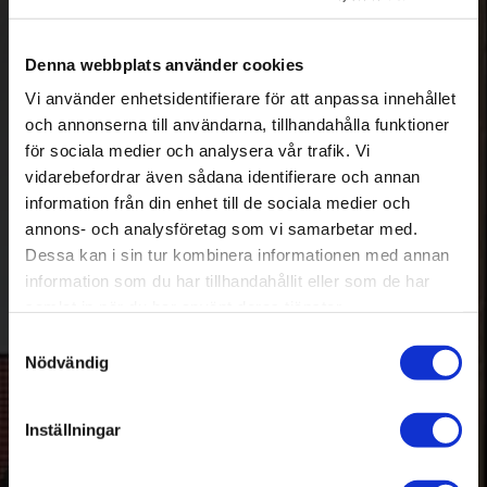
Denna webbplats använder cookies
Vi använder enhetsidentifierare för att anpassa innehållet
PRENUMERERA
och annonserna till användarna, tillhandahålla funktioner
Dina personuppgifter behandlas i enlighet med vår
integritetspolicy
.
för sociala medier och analysera vår trafik. Vi
vidarebefordrar även sådana identifierare och annan
information från din enhet till de sociala medier och
annons- och analysföretag som vi samarbetar med.
Kontakta oss
Dessa kan i sin tur kombinera informationen med annan
information som du har tillhandahållit eller som de har
AudioPerformance
samlat in när du har använt deras tjänster.
Byggvägen 3
S
443 61 Stenkullen
Nödvändig
a
E-post: info@audioperformance.se
m
+46 302-353 90
t
Inställningar
y
c