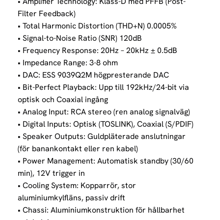
• Amplifier Technology: Klass-D med PFFB (Post-
Filter Feedback)
• Total Harmonic Distortion (THD+N) 0.0005%
• Signal-to-Noise Ratio (SNR) 120dB
• Frequency Response: 20Hz – 20kHz ± 0.5dB
• Impedance Range: 3-8 ohm
• DAC: ESS 9039Q2M högpresterande DAC
• Bit-Perfect Playback: Upp till 192kHz/24-bit via
optisk och Coaxial ingång
• Analog Input: RCA stereo (ren analog signalväg)
• Digital Inputs: Optisk (TOSLINK), Coaxial (S/PDIF)
• Speaker Outputs: Guldpläterade anslutningar
(för banankontakt eller ren kabel)
• Power Management: Automatisk standby (30/60
min), 12V trigger in
• Cooling System: Kopparrör, stor
aluminiumkylfläns, passiv drift
• Chassi: Aluminiumkonstruktion för hållbarhet