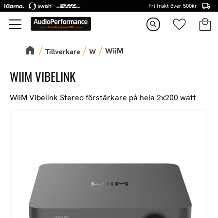
Fri frakt över 500kr
Kundva
Favorite
Meny
search
WiiM
Tillverkare
W
WIIM VIBELINK
WiiM Vibelink Stereo förstärkare på hela 2x200 watt