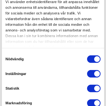
Vi använder enhetsidentifierare för att anpassa innehållet
WiiM Ultra är en 
avancerad 
och annonserna till användarna, tillhandahålla funktioner
nätverksspelare med Hi-
4 890
kr
för sociala medier och analysera vår trafik. Vi
Res ljud
vidarebefordrar även sådana identifierare och annan
information från din enhet till de sociala medier och
annons- och analysföretag som vi samarbetar med.
Dessa kan i sin tur kombinera informationen med annan
information som du har tillhandahållit eller som de har
OMDÖMEN
samlat in när du har använt deras tjänster.
S
Du
Nödvändig
a
m
t
Inställningar
y
c
k
Statistik
Bli den första att lämna ett omdöme.
e
s
Marknadsföring
v