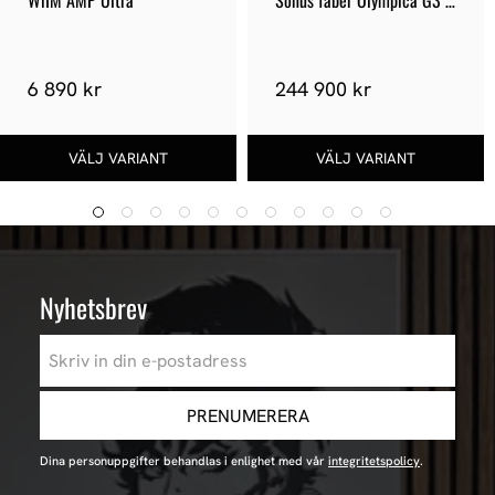
WiIM AMP Ultra
Sonus faber Olympica G3 
III
6 890 kr
244 900 kr
Nyhetsbrev
PRENUMERERA
Dina personuppgifter behandlas i enlighet med vår
integritetspolicy
.