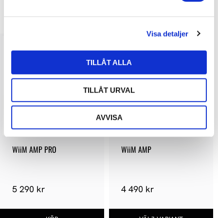
a
LIKNANDE PRODUKTER
l
Visa detaljer
TILLÅT ALLA
TILLÅT URVAL
AVVISA
WiiM AMP PRO
WiiM AMP
5 290 kr
4 490 kr