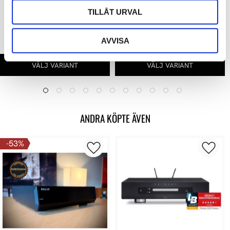
TILLÅT URVAL
4 990 kr
3 290 kr
AVVISA
ANDRA KÖPTE ÄVEN
53
%