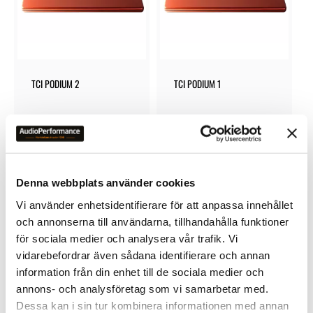
TCI PODIUM 2
TCI PODIUM 1
4 990
kr
3 290
kr
Denna webbplats använder cookies
Vi använder enhetsidentifierare för att anpassa innehållet
OMDÖMEN
och annonserna till användarna, tillhandahålla funktioner
för sociala medier och analysera vår trafik. Vi
Du
vidarebefordrar även sådana identifierare och annan
information från din enhet till de sociala medier och
annons- och analysföretag som vi samarbetar med.
Dessa kan i sin tur kombinera informationen med annan