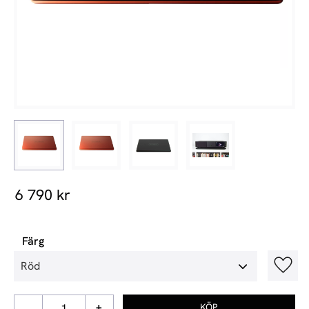
6 790
kr
Färg
Lägg t
-
+