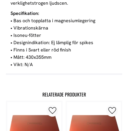
verklighetstrogen ljudscen.
Specifikation:
• Bas och topplatta i magnesiumlegering
• Vibrationskärna
• Isoneu-fötter
• Designindikation: Ej lämplig för spikes
• Finns i Svart eller röd finish
• Mått: 430x355mm
• Vikt: N/A
RELATERADE PRODUKTER
Lägg till i favoriter
Lägg till 