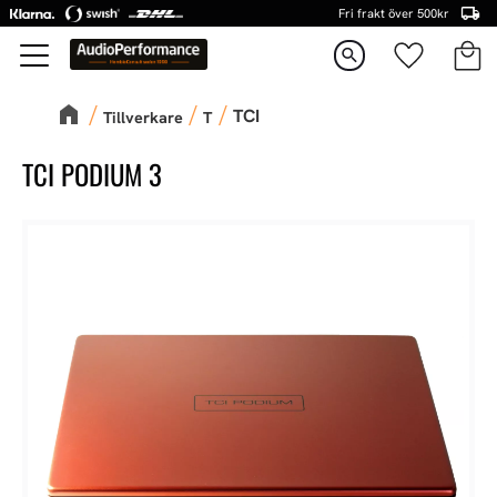
Fri frakt över 500kr
Kundva
Favorite
Meny
search
TCI
Tillverkare
T
TCI PODIUM 3