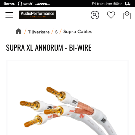
Fri frakt över 500kr
Kundva
Favorite
Meny
search
Supra Cables
Tillverkare
S
SUPRA XL ANNORUM - BI-WIRE