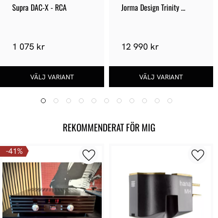
Supra DAC-X - RCA
Jorma Design Trinity 
Interconnect XLR
1 075 kr
12 990 kr
REKOMMENDERAT FÖR MIG
41
%