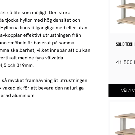
det så lite som möjligt. Den stora
a tjocka hyllor med hög densitet och
yllorna finns tillgängliga med eller utan
 avkopplar effektivt utrustningen från
alance-möbeln är baserat på samma
SOLID TECH 
ISO SINGLE 4
ma skalbarhet, vilket innebär att du kan
vertikalt med de fyra välvalda
41 500
34,5 och 319mm.
e så mycket framhävning åt utrustningen
av vaxad ek för att bevara den naturliga
serad aluminium.