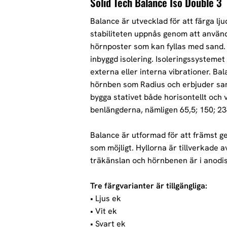
Solid Tech Balance Iso Double 3
Balance är utvecklad för att färga lju
stabiliteten uppnås genom att använd
hörnposter som kan fyllas med sand. H
inbyggd isolering. Isoleringssystemet
externa eller interna vibrationer. B
hörnben som Radius och erbjuder sam
bygga stativet både horisontellt och 
benlängderna, nämligen 65,5; 150; 2
Balance är utformad för att främst g
som möjligt. Hyllorna är tillverkade 
träkänslan och hörnbenen är i anodi
Tre färgvarianter är tillgängliga:
• Ljus ek
• Vit ek
• Svart ek