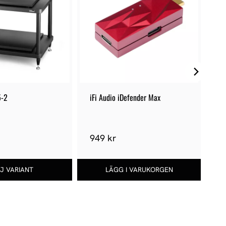
5-2
iFi Audio iDefender Max
So
OB
949 kr
1