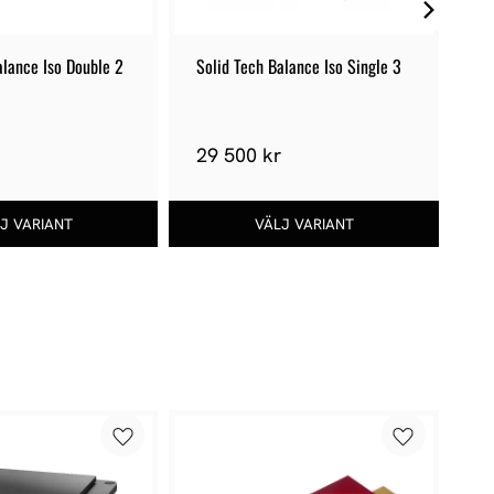
alance Iso Double 2
Solid Tech Balance Iso Single 3
So
r
29 500 kr
2