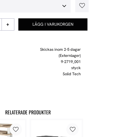
Lägg till i favoriter
+
Skickas inom 2-5 dagar
(Externlager)
9-2719_001
styck
Solid Tech
RELATERADE PRODUKTER
Lägg till i favoriter
Lägg till i favoriter