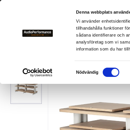
+46 700-
Denna webbplats använde
Vi använder enhetsidentifi
NYHETER
KAMPANJER
BEGAGNAD HIFI
TILLVER
tillhandahålla funktioner f
sådana identifierare och a
analysföretag som vi sama
Tillverkare
S
Solid Tech
information som du har till
S
Nödvändig
a
m
t
y
c
k
e
s