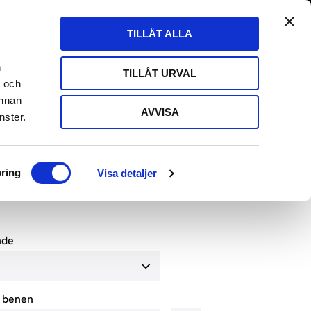
tängt till 29/8
Fri frakt över 500kr
Kundvagn
Favoriter
TILLÅT ALLA
Butik
Logga in
ARE
HIFI HÖRLURAR
HIFI KABLAR
EVENT
n
TILLÅT URVAL
- och
annan
AVVISA
nster.
CH BALANCE ISO DOUBLE 3
ring
Visa detaljer
nde
å benen