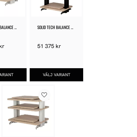
BALANCE 
SOLID TECH BALANCE 
ISO SINGLE 5
kr
51 375
kr
Lägg till i favoriter