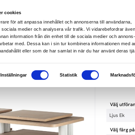
649 610
info@audioperformance.se
Mån-Fre: 11.00-18.00, Lördagar: S
r cookies
erare för att anpassa innehållet och annonserna till användarna,
KARE
SKIVSPELARE
STEREO
HEMMABIO
HÖGTAL
ör sociala medier och analysera vår trafik. Vi vidarebefordrar äve
nnan information från din enhet till de sociala medier och annons
rbetar med. Dessa kan i sin tur kombinera informationen med 
handahållit eller som de har samlat in när du har använt deras tjä
SOLID TE
Inställningar
Statistik
Marknadsfö
47 875
kr
Välj utföra
Välj färg p