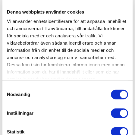
musikstreamern. Det innebär att musikstreamern
Denna webbplats använder cookies
driver en extra enhet, vilket kräver mer ström
Vi använder enhetsidentifierare för att anpassa innehållet
från BOTW P&P ECO och därmed måste Sbooster
och annonserna till användarna, tillhandahålla funktioner
Ultra renas mer ström. Denna extra belastning
för sociala medier och analysera vår trafik. Vi
kan överskrida Sbooster Ultras maximala
vidarebefordrar även sådana identifierare och annan
kapacitet. I så fall är kombinationen - tyvärr - inte
information från din enhet till de sociala medier och
lämplig för den extra Sbooster Ultra-
annons- och analysföretag som vi samarbetar med.
uppgraderingen.
Dessa kan i sin tur kombinera informationen med annan
information som du har tillhandahållit eller som de har
samlat in när du har använt deras tjänster.
S
Nödvändig
a
RELATERADE PRODUKTER
m
t
Inställningar
y
Lägg till i favoriter
c
k
Statistik