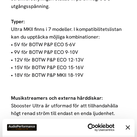
utgångsspänning.
Typer:
Ultra MKII finns i 7 modeller. I kompatibilitetslistan
kan du upptäcka möjliga kombinationer:
• 5V för BOTW P&P ECO 5-6V
• 9V för BOTW P&P ECO 9-10V
• 12V för BOTW P&P ECO 12-13V
• 15V för BOTW P&P ECO 15-16V
• 18V för BOTW P&P MKII 18-19V
Musikstreamers och externa hårddiskar:
Sbooster Ultra är utformad för att tillhandahålla
högt renad ström till endast en enda ljudenhet.
Ofta är externa USB-drivenheter anslutna till USB-
porten på musikstreamers. Dessa USB-
drivenheter drivs sedan genom USB-porten på