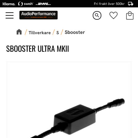
Fri frakt över 500kr
Kundva
Favorite
Meny
search
Sbooster
Tillverkare
S
SBOOSTER ULTRA MKII