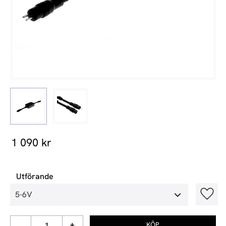
1 090
kr
Utförande
Lägg t
-
+