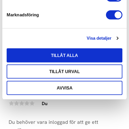
e
s
Marknadsföring
v
a
l
SBOOSTER MKII BOTW P&P 
Visa detaljer
ECO PSU
3 990
kr
TILLÅT ALLA
TILLÅT URVAL
AVVISA
OMDÖMEN
Du