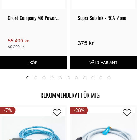
Chord Company M6 Power 
Supra Sublink - RCA Mono
Pack
55 490 kr
375 kr
60 200 kr
REKOMMENDERAT FÖR MIG
7
%
28
%