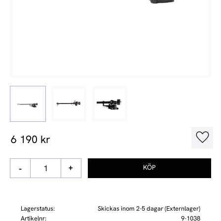
6 190
kr
Lägg t
-
+
Lagerstatus
Skickas inom 2-5 dagar (Externlager)
Artikelnr
9-1038