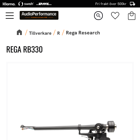
Fri frakt över 500kr
Kundva
Favorite
Meny
search
Rega Research
Tillverkare
R
REGA RB330