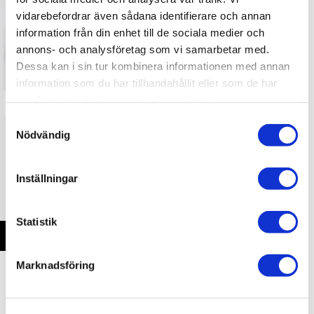
vidarebefordrar även sådana identifierare och annan
information från din enhet till de sociala medier och
annons- och analysföretag som vi samarbetar med.
Dessa kan i sin tur kombinera informationen med annan
information som du har tillhandahållit eller som de har
samlat in när du har använt deras tjänster.
S
Rega Planar 2
Rega Planar 1
Nödvändig
a
m
t
Inställningar
y
6 990 kr
4 690 kr
c
k
Statistik
e
s
Marknadsföring
v
a
ANDRA KÖPTE ÄVEN
l