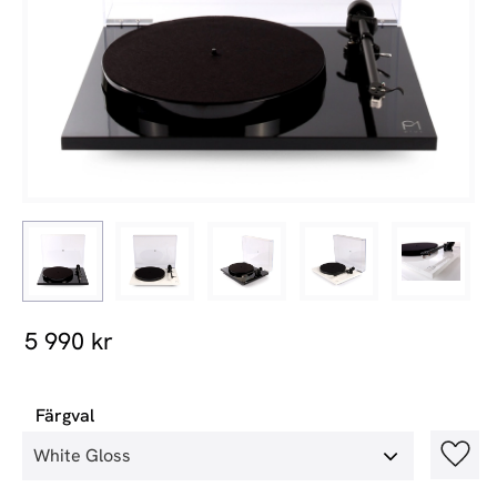
5 990
kr
Färgval
Lägg t