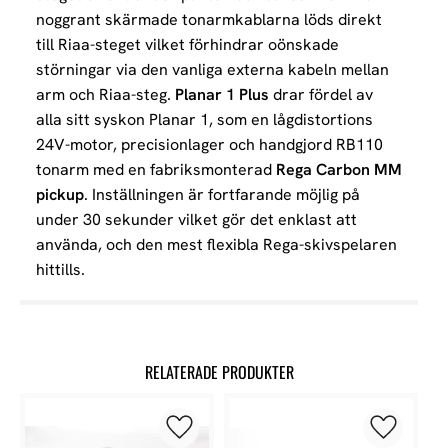
noggrant skärmade tonarmkablarna löds direkt
till Riaa-steget vilket förhindrar oönskade
störningar via den vanliga externa kabeln mellan
arm och Riaa-steg.
Planar 1 Plus
drar fördel av
alla sitt syskon Planar 1, som en lågdistortions
24V-motor, precisionlager och handgjord RB110
tonarm med en fabriksmonterad
Rega Carbon MM
pickup
. Inställningen är fortfarande möjlig på
under 30 sekunder vilket gör det enklast att
använda, och den mest flexibla Rega-skivspelaren
hittills.
RELATERADE PRODUKTER
Lägg till i favoriter
Lägg till 