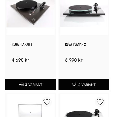
REGA PLANAR 1
REGA PLANAR 2
4 690
kr
6 990
kr
Lägg till i favoriter
Lägg till 