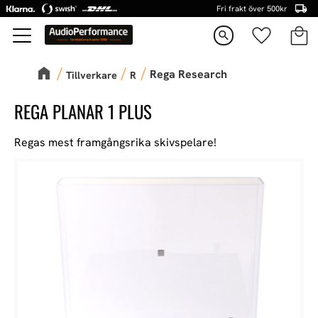
Fri frakt över 500kr
Kundva
Favorite
Meny
search
Rega Research
Tillverkare
R
REGA PLANAR 1 PLUS
Regas mest framgångsrika skivspelare!