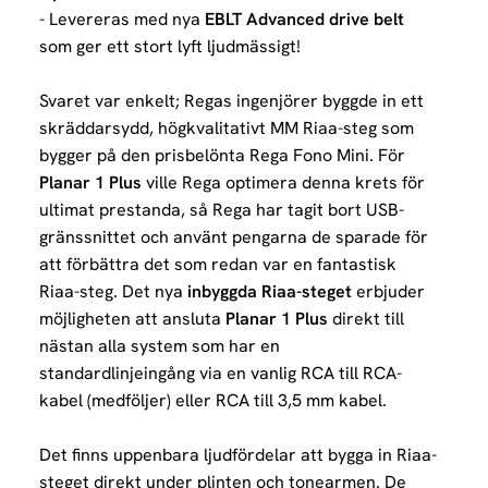
- Levereras med nya
EBLT Advanced drive belt
som ger ett stort lyft ljudmässigt!
Svaret var enkelt; Regas ingenjörer byggde in ett
skräddarsydd, högkvalitativt MM Riaa-steg som
bygger på den prisbelönta Rega Fono Mini. För
Planar 1 Plus
ville Rega optimera denna krets för
ultimat prestanda, så Rega har tagit bort USB-
gränssnittet och använt pengarna de sparade för
att förbättra det som redan var en fantastisk
Riaa-steg.
Det nya
inbyggda Riaa-steget
erbjuder
möjligheten att ansluta
Planar 1 Plus
direkt till
nästan alla system som har en
standardlinjeingång via en vanlig RCA till RCA-
kabel (medföljer) eller RCA till 3,5 mm kabel.
Det finns uppenbara ljudfördelar att bygga in Riaa-
steget direkt under plinten och tonearmen. De