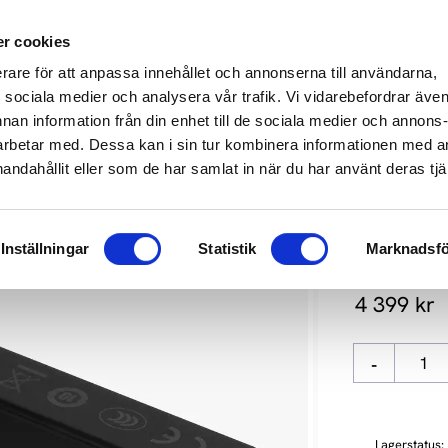
649 610
info@audioperformance.se
Mån-Fre: 11.00-18.00, Lördagar: S
r cookies
erare för att anpassa innehållet och annonserna till användarna,
KARE
SKIVSPELARE
STEREO
HEMMABIO
HÖGTAL
ör sociala medier och analysera vår trafik. Vi vidarebefordrar äve
nnan information från din enhet till de sociala medier och annons
rbetar med. Dessa kan i sin tur kombinera informationen med 
handahållit eller som de har samlat in när du har använt deras tjä
QUESTYLE
Inställningar
Statistik
Marknadsfö
Portabel hör
4 399
kr
-
Lagerstatus