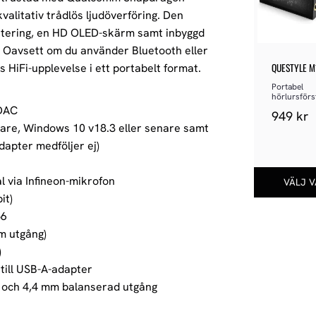
valitativ trådlös ljudöverföring. Den
antering, en HD OLED-skärm samt inbyggd
l. Oavsett om du använder Bluetooth eller
QUESTYLE M
HiFi-upplevelse i ett portabelt format.
Portabel 
hörlursförst
DAC
 DAC
949
kr
enare, Windows 10 v18.3 eller senare samt
dapter medföljer ej)
l via Infineon-mikrofon
it)
56
m utgång)
)
till USB-A-adapter
g och 4,4 mm balanserad utgång