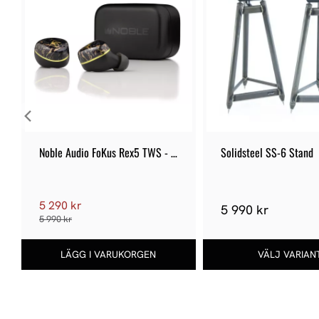
Noble Audio FoKus Rex5 TWS - 
Solidsteel SS-6 Stand
Black
5 290 kr
5 990 kr
5 990 kr