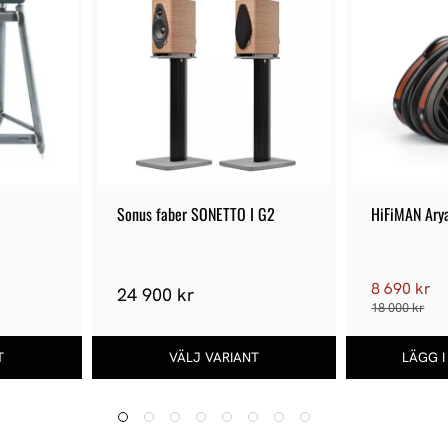
Sonus faber SONETTO I G2
HiFiMAN Ary
8 690 kr
24 900 kr
18 000 kr