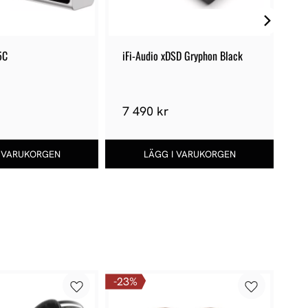
5C
iFi-Audio xDSD Gryphon Black
Ch
4 
7 490 kr
5 
23
%