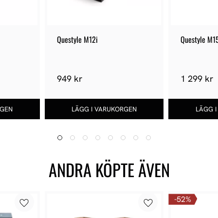
Questyle M12i
Questyle M1
949 kr
1 299 kr
ANDRA KÖPTE ÄVEN
52
%