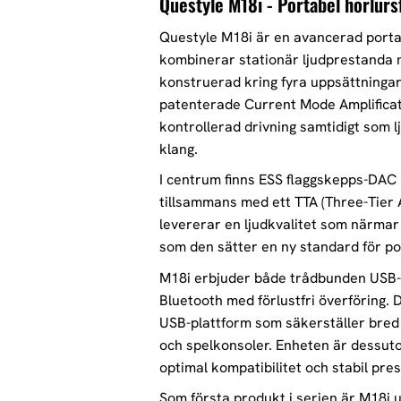
Questyle M18i - Portabel hörlur
Questyle M18i är en avancerad port
kombinerar stationär ljudprestanda me
konstruerad kring fyra uppsättninga
patenterade Current Mode Amplificatio
kontrollerad drivning samtidigt som l
klang.
I centrum finns ESS flaggskepps-DAC
tillsammans med ett TTA (Three-Tier
levererar en ljudkvalitet som närmar
som den sätter en ny standard för por
M18i erbjuder både trådbunden USB-
Bluetooth med förlustfri överföring
USB-plattform som säkerställer bred
och spelkonsoler. Enheten är dessuto
optimal kompatibilitet och stabil pr
Som första produkt i serien är M18