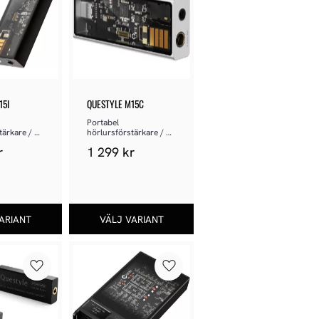
15I
QUESTYLE M15C
Portabel 
ärkare / 
hörlursförstärkare / 
DAC
r
1 299
kr
Lägg till i favoriter
Lägg till i favoriter