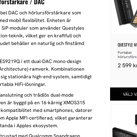
sförstärkare / DAC
abel DAC och hörlursförstärkare som
d mobil flexibilitet. Enheten är
r SiP-moduler som använder Questyles
n-teknik, vilket ger en kraftfull och
judet behåller en naturlig och finstämd
QUESTYLE M
Portabel 
hörlursförst
 ES9219Q i ett dual-DAC mono-design
DAC
2 599
k
 Architecture)-ramverk. Kombinationen
 sig stationära high-end-system, samtidigt
tabla HiFi-lösningar.
anslutning och trådlös dual-mode
. Den är byggd på en 16-kärnig XMOS315
 kompatibilitet med smartphones, datorer
m Apple MFI-certifierad, vilket garanterar
estanda i Apples ekosystem.
i utrustad med Qualcomm Snapdragon