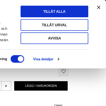
tängt till 29/8
Fri frakt över 500kr
Kundvagn
Favoriter
TILLÅT ALLA
Butik
Logga in
ARE
HIFI HÖRLURAR
HIFI KABLAR
EVENT
n
TILLÅT URVAL
- och
annan
AVVISA
nster.
 M18I
ring
Visa detaljer
lursförstärkare / DAC
Lägg till i favoriter
+
I lager