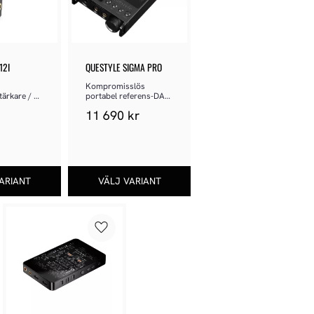
12I
QUESTYLE SIGMA PRO
Kompromisslös 
ärkare / 
portabel referens-DAC 
för audiofiler
11 690
kr
Lägg till i favoriter