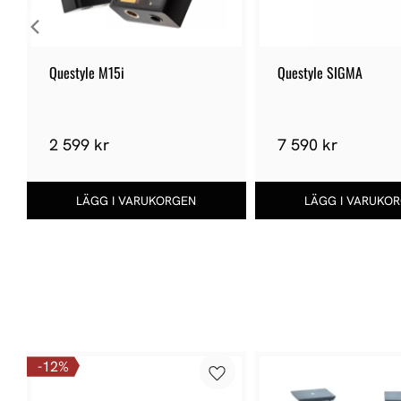
Questyle M15i
Questyle SIGMA
2 599 kr
7 590 kr
12
%