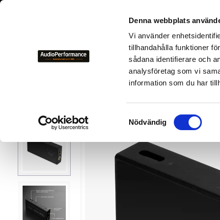
+46 700-
Denna webbplats använde
Vi använder enhetsidentifi
NYHETER
KAMPANJER
BEGAGNAD HIFI
TILLVER
tillhandahålla funktioner f
sådana identifierare och a
analysföretag som vi sama
Nyheter
information som du har till
S
Nödvändig
a
m
t
y
c
k
e
s