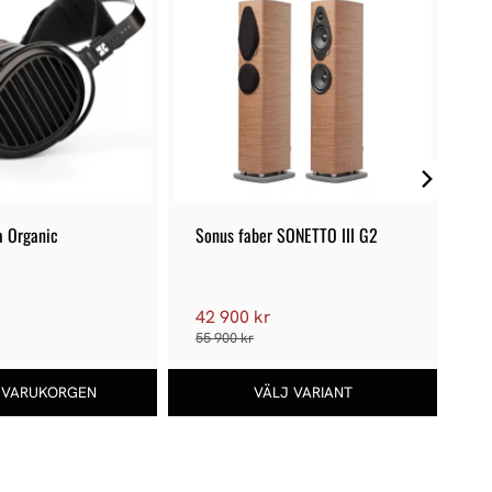
a Organic
Sonus faber SONETTO III G2
KE
42 900 kr
2
55 900 kr