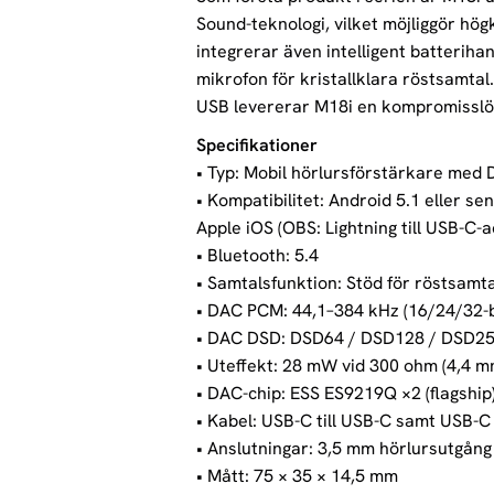
Sound-teknologi, vilket möjliggör högk
integrerar även intelligent batterih
mikrofon för kristallklara röstsamta
USB levererar M18i en kompromisslös 
Specifikationer
• Typ: Mobil hörlursförstärkare med
• Kompatibilitet: Android 5.1 eller s
Apple iOS (OBS: Lightning till USB-C-a
• Bluetooth: 5.4
• Samtalsfunktion: Stöd för röstsamta
• DAC PCM: 44,1–384 kHz (16/24/32-b
• DAC DSD: DSD64 / DSD128 / DSD2
• Uteffekt: 28 mW vid 300 ohm (4,4 m
• DAC-chip: ESS ES9219Q ×2 (flagship
• Kabel: USB-C till USB-C samt USB-C 
• Anslutningar: 3,5 mm hörlursutgån
• Mått: 75 × 35 × 14,5 mm