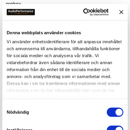
OMDÖMEN
Du
Denna webbplats använder cookies
Vi använder enhetsidentifierare för att anpassa innehållet
och annonserna till användarna, tillhandahålla funktioner
för sociala medier och analysera vår trafik. Vi
Bli den första att lämna ett omdöme.
vidarebefordrar även sådana identifierare och annan
information från din enhet till de sociala medier och
annons- och analysföretag som vi samarbetar med.
Dessa kan i sin tur kombinera informationen med annan
LIKNANDE PRODUKTER
information som du har tillhandahållit eller som de har
samlat in när du har använt deras tjänster.
S
Nödvändig
a
m
t
Inställningar