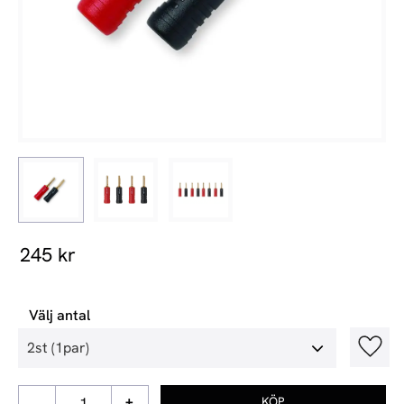
245
kr
Välj antal
Lägg t
-
+