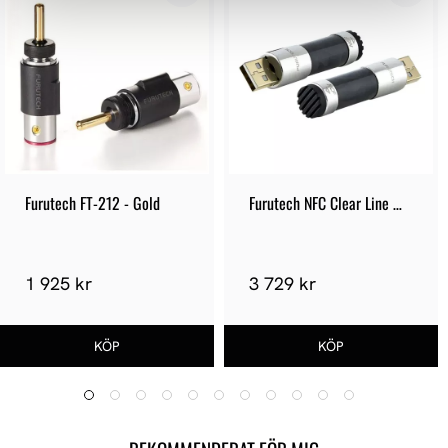
Furutech FT-212 - Gold
Furutech NFC Clear Line 
USB-A
1 925 kr
3 729 kr