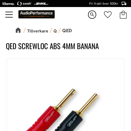
Fri frakt över 500kr
Kundva
Favorite
Meny
search
QED
Tillverkare
Q
QED SCREWLOC ABS 4MM BANANA