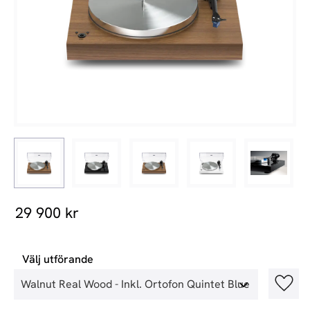
29 900
kr
Välj utförande
Lägg t