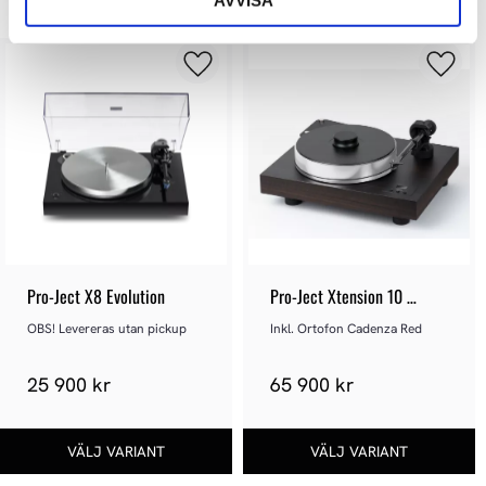
LIKNANDE PRODUKTER
AVVISA
Pro-Ject X8 Evolution
Pro-Ject Xtension 10 
Evolution - SuperPack
OBS! Levereras utan pickup
Inkl. Ortofon Cadenza Red
25 900 kr
65 900 kr