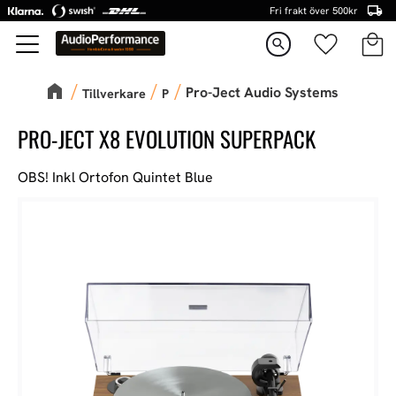
Fri frakt över 500kr
Kundva
Favorite
Meny
search
Pro-Ject Audio Systems
Tillverkare
P
PRO-JECT X8 EVOLUTION SUPERPACK
OBS! Inkl Ortofon Quintet Blue