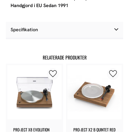
Handgjord i EU Sedan 1991
Specifikation
RELATERADE PRODUKTER
Lägg till i favoriter
Lägg till 
PRO-JECT X8 EVOLUTION
PRO-JECT X2 B QUINTET RED