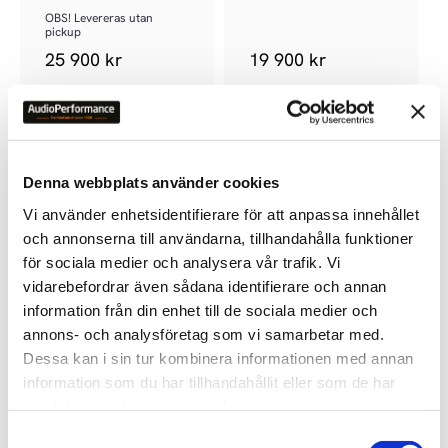
OBS! Levereras utan 
pickup
25 900
kr
19 900
kr
Denna webbplats använder cookies
Vi använder enhetsidentifierare för att anpassa innehållet
Lägg till i favoriter
och annonserna till användarna, tillhandahålla funktioner
för sociala medier och analysera vår trafik. Vi
vidarebefordrar även sådana identifierare och annan
information från din enhet till de sociala medier och
annons- och analysföretag som vi samarbetar med.
Dessa kan i sin tur kombinera informationen med annan
information som du har tillhandahållit eller som de har
samlat in när du har använt deras tjänster.
PRO-JECT X1 B
Inkl. Pick It S2 MM
S