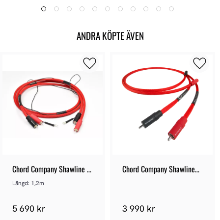
ANDRA KÖPTE ÄVEN
Chord Company Shawline 
Chord Company ShawlineX 
Turntable - RCA
ARAY RCA
Längd: 1,2m
5 690 kr
3 990 kr