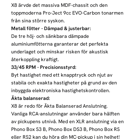
X8 ärvde det massiva MDF-chassit och den
toppmoderna Pro-Ject 9cc EVO-Carbon tonarmen
från sina större syskon.
Metall fötter - Dämpad & justerbar:
De tre höj- och sänkbara dämpade
aluminiumfötterna garanterar det perfekta
underlaget och minskar risken för akustisk
återkoppling kraftigt.
33/45 RPM - Precisionsstyrd:
Byt hastighet med ett knapptryck och njut av
stabila och exakta hastigheter på grund av den
inbyggda elektroniska hastighetskontrollen.
Äkta balanserad:
X8 är redo för Äkta Balanserad Anslutning.
Vanliga RCA-anslutningar använder bara hälften
av pickupens utnivå. Med en XLR anslutning via en
Phono Box S3 B, Phono Box DS3 B, Phono Box RS
eller RS2 kan du höra din MC-pickup i sin helhet!