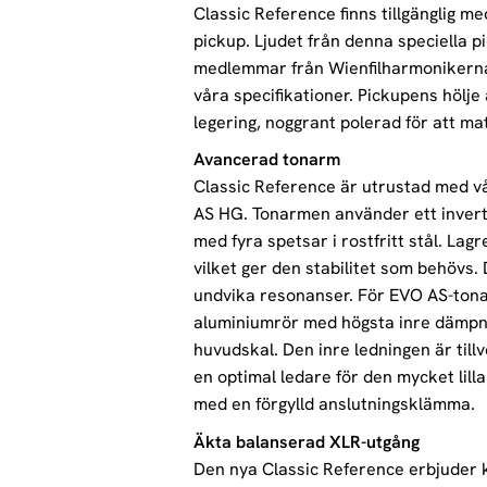
Classic Reference finns tillgänglig 
pickup. Ljudet från denna speciella 
medlemmar från Wienfilharmonikerna 
våra specifikationer. Pickupens hölj
legering, noggrant polerad för att ma
Avancerad tonarm
Classic Reference är utrustad med v
AS HG. Tonarmen använder ett invert
med fyra spetsar i rostfritt stål. Lagre
vilket ger den stabilitet som behövs.
undvika resonanser. För EVO AS-tona
aluminiumrör med högsta inre dämpni
huvudskal. Den inre ledningen är till
en optimal ledare för den mycket lill
med en förgylld anslutningsklämma.
Äkta balanserad XLR-utgång
Den nya Classic Reference erbjuder 