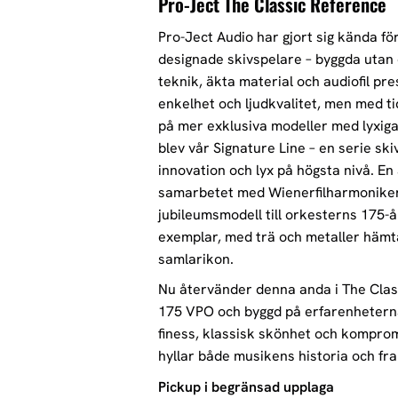
Pro-Ject The Classic Reference
Pro-Ject Audio har gjort sig kända för
designade skivspelare – byggda utan
teknik, äkta material och audiofil pr
enkelhet och ljudkvalitet, men med t
på mer exklusiva modeller med lyxigar
blev vår Signature Line – en serie sk
innovation och lyx på högsta nivå. En
samarbetet med Wienerfilharmonikern
jubileumsmodell till orkesterns 175-å
exemplar, med trä och metaller hämta
samlarikon.
Nu återvänder denna anda i The Class
175 VPO och byggd på erfarenheterna
finess, klassisk skönhet och kompromi
hyllar både musikens historia och fra
Pickup i begränsad upplaga