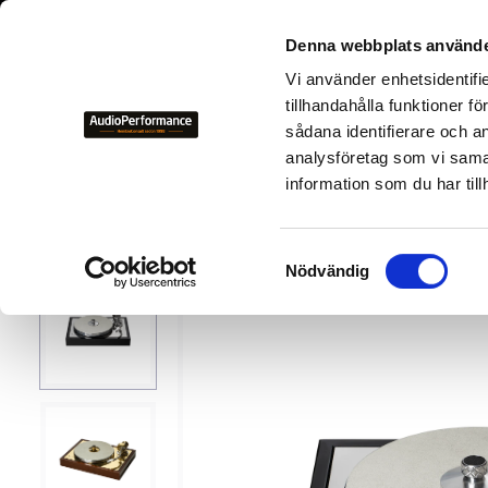
+46 700-
Denna webbplats använde
Vi använder enhetsidentifi
NYHETER
KAMPANJER
BEGAGNAD HIFI
TILLVER
tillhandahålla funktioner f
sådana identifierare och a
analysföretag som vi sama
Tillverkare
P
Pro-Ject 
information som du har till
S
Nödvändig
a
m
t
y
c
k
e
s