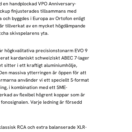
med en handplockad VPO Anniversary-
pickup finjusterades tillsammans med
och byggdes i Europa av Ortofon enligt
e är tillverkat av en mycket högdämpande
tcha skivspelarens yta.
år högkvalitativa precisionstonarm EVO 9
erat kardaniskt schweiziskt ABEC 7-lager
t sitter i ett kraftigt aluminiumhölje,
 Den massiva ytterringen är öppen för att
rmarna använder vi ett speciellt S-format
ng, i kombination med ett SME-
verkad av flexibel högrent koppar som är
a fonosignalen. Varje ledning är försedd
klassisk RCA och extra balanserade XLR-