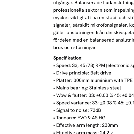
utgångar. Balanserade ljudanslutning
professionella sektorn som inspelning
mycket viktigt att ha en stabil och s
signaler, särskilt mikrofonsignaler,
gäller anslutningen från din skivspel
fördelen med en balanserad anslutnin
brus och störningar.
Specifikation:
• Speed: 33, 45 (78) RPM (electronic 
• Drive principle: Belt drive
• Platter: 300mm aluminium with TPE
• Mains bearing: Stainless steel
• Wow & flutter: 33: ±0.03 % 45: ±0.0
• Speed variance: 33: ±0.08 % 45: ±0.
• Signal to noise: 73dB
• Tonearm: EVO 9 AS HG
• Effective arm length: 230mm
• Effective arm mass: 24.2 g