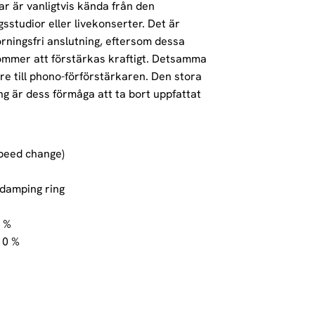
ar är vanligtvis kända från den
sstudior eller livekonserter. Det är
törningsfri anslutning, eftersom dessa
 kommer att förstärkas kraftigt. Detsamma
are till phono-förförstärkaren. Den stora
g är dess förmåga att ta bort uppfattat
speed change)
 damping ring
4 %
10 %