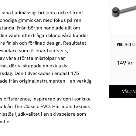
 sina ljudmässigt briljanta och stilrent
 onödiga gimmickar, med fokus på ren
estanda. Från början handlade allt om
iden växte efterfrågan bland våra kunder
e finish och förfinad design. Resultatet
PRO-JECT CL
ivspelare som förenar hantverk,
 av våra största milstolpar var
149
kr
a, där vi skapade en exklusiv
rsdag. Den tillverkades i endast 175
de från originalinstrumenten – en verklig
ic Reference, inspirerad av den ikoniska
 från The Classic EVO. Här möts teknisk
sslös ljudkvalitet i en skivspelare som
mtid.