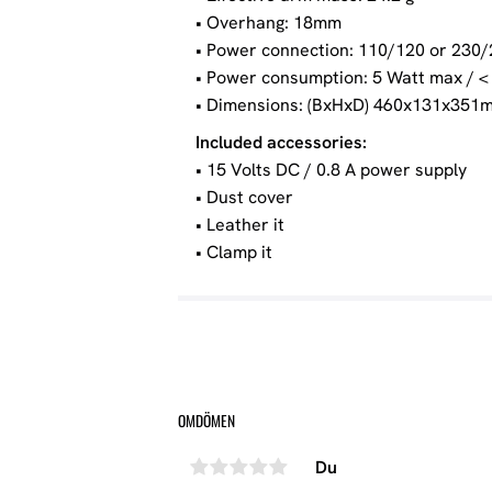
• Overhang: 18mm
• Power connection: 110/120 or 230/2
• Power consumption: 5 Watt max / <
• Dimensions: (BxHxD) 460x131x351
Included accessories:
• 15 Volts DC / 0.8 A power supply
• Dust cover
• Leather it
• Clamp it
OMDÖMEN
Du