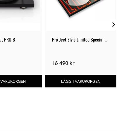
but PRO B
Pro-Ject Elvis Limited Special 
Pr
Edition
r
16 490 kr
1