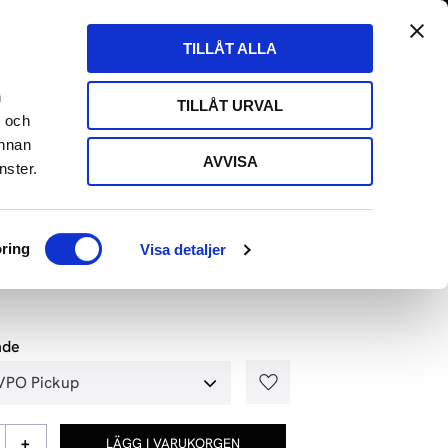
tängt till 29/8
Fri frakt över 500kr
Kundvagn
Favoriter
TILLÅT ALLA
Butik
Logga in
ARE
HIFI HÖRLURAR
HIFI KABLAR
EVENT
n
TILLÅT URVAL
- och
annan
AVVISA
nster.
 THE CLASSIC REFERENCE
ring
Visa detaljer
nde
Lägg till i favoriter
+