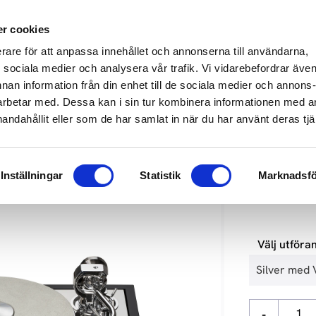
649 610
info@audioperformance.se
Mån-Fre: 11.00-18.00, Lördagar: S
r cookies
erare för att anpassa innehållet och annonserna till användarna,
KARE
SKIVSPELARE
STEREO
HEMMABIO
HÖGTAL
ör sociala medier och analysera vår trafik. Vi vidarebefordrar äve
nnan information från din enhet till de sociala medier och annons
rbetar med. Dessa kan i sin tur kombinera informationen med 
Audio Systems
handahållit eller som de har samlat in när du har använt deras tjä
PRO-JECT
Inställningar
Statistik
Marknadsfö
70 900
kr
Välj utföra
-