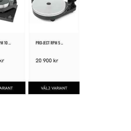
M 10 
PRO-JECT RPM 5 
CARBON
kr
20 900
kr