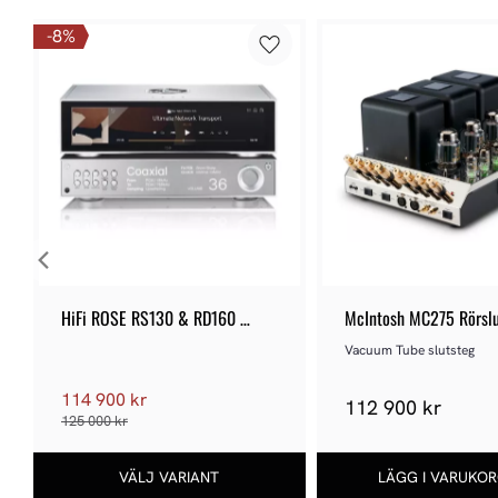
8
%
HiFi ROSE RS130 & RD160 
McIntosh MC275 Rörslu
Bundle
Vacuum Tube slutsteg
114 900 kr
112 900 kr
125 000 kr