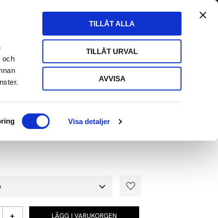
tängt till 29/8
Fri frakt över 500kr
Kundvagn
Favoriter
TILLÅT ALLA
Butik
Logga in
ARE
HIFI HÖRLURAR
HIFI KABLAR
EVENT
n
TILLÅT URVAL
- och
annan
AVVISA
nster.
 RPM 9 CARBON
ring
Visa detaljer
Lägg till i favoriter
+