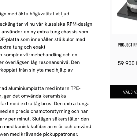
gn med äkta högkvalitativt ljud
ckling tar vi nu vår klassiska RPM-design
n använder en ny extra tung chassis som
DF-platta som innehåller stålkulor med
PRO-JECT RP
 extra tung och exakt
CARBON
ch komplex värmebehandling och en
ler överlägsen låg resonansnivå. Den
59 900
kopplat från sin yta med hjälp av
erad aluminiumplatta med intern TPE-
en, ger det omvända keramiska
sfart med extra låg brus. Den extra tunga
med en precisionsmotorstyrning och har
arv per minut. Slutligen säkerställer den
n med konisk kolfiberarmrör och omvänd
 även med krävande pickuppatroner.