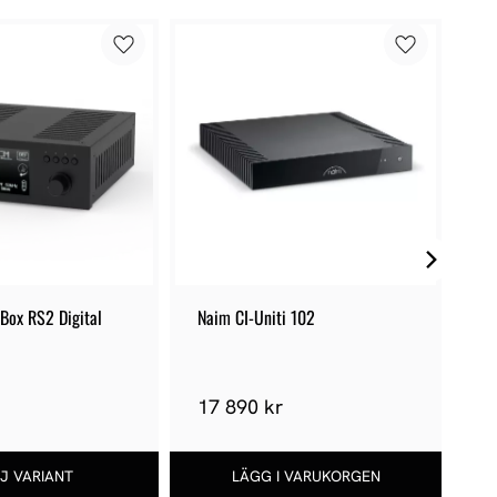
 Box RS2 Digital
Naim CI-Uniti 102
Pr
r
17 890 kr
1