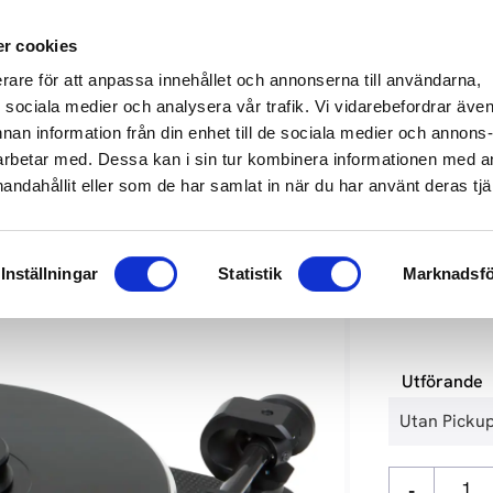
649 610
info@audioperformance.se
Mån-Fre: 11.00-18.00, Lördagar: S
r cookies
erare för att anpassa innehållet och annonserna till användarna,
KARE
SKIVSPELARE
STEREO
HEMMABIO
HÖGTAL
ör sociala medier och analysera vår trafik. Vi vidarebefordrar äve
nnan information från din enhet till de sociala medier och annons
rbetar med. Dessa kan i sin tur kombinera informationen med 
Audio Systems
handahållit eller som de har samlat in när du har använt deras tjä
PRO-JECT
Inställningar
Statistik
Marknadsfö
41 490
kr
Utförande
-