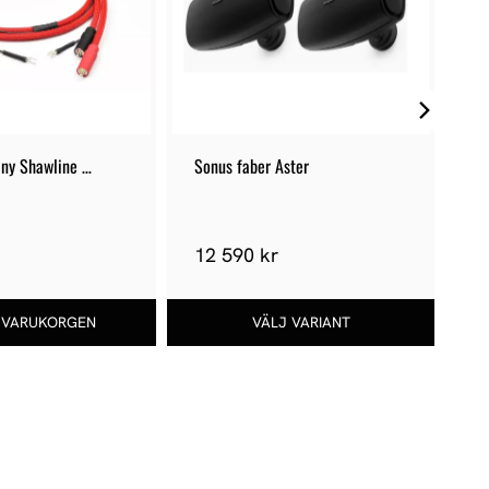
ny Shawline 
Sonus faber Aster
Su
RCA
E
6
12 590 kr
72