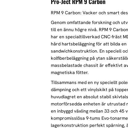
Pro-Ject RPM 9 Carbon
RPM 9 Carbon: Vacker och smart desi
Genom omfattande forskning och utve
till en ännu högre nivå. RPM 9 Carbo
har en specialtillverkad CNC-fräst M
hård hartsbeläggning för att bilda en
sandwichkonstruktion. En speciell o
kolfiberbeläggning på ytan säkerstäl
massbelastade chassit är effektivt av
magnetiska fötter.
Tillsammans med en ny speciellt pol
dämpning och ett vinylskikt på topp
huvudlagret en absolut stabil skivtal
motorförsedda enheten är utrustad 
en inbyggd växling mellan 33 och 45 v
kompromisslösa 9-tums Evo-tonarme
lagerkonstruktion perfekt spårning,