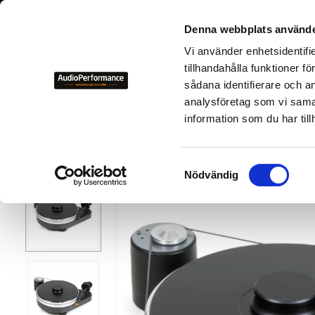
+46 700-
Denna webbplats använde
Vi använder enhetsidentifi
NYHETER
KAMPANJER
BEGAGNAD HIFI
TILLVER
tillhandahålla funktioner f
sådana identifierare och a
analysföretag som vi sama
Tillverkare
P
Pro-Ject 
information som du har till
S
Nödvändig
a
m
t
y
c
k
e
s