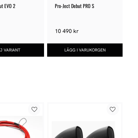
ut EVO 2
Pro-Ject Debut PRO S
Pr
10 490 kr
1
4
%