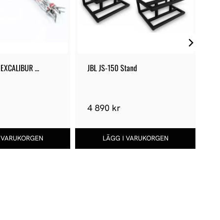
 EXCALIBUR 
JBL JS-150 Stand
Su
Co
1
4 890 kr
11