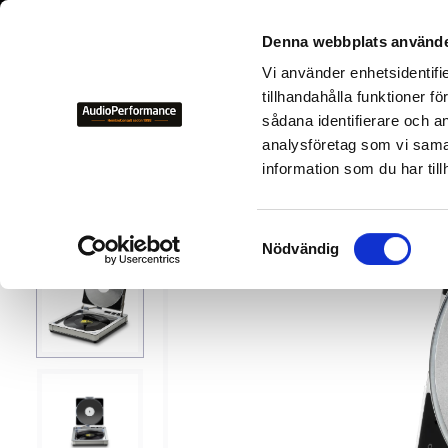
+46 700-
Denna webbplats använde
Vi använder enhetsidentifi
NYHETER
KAMPANJER
BEGAGNAD HIFI
TILLVER
tillhandahålla funktioner f
sådana identifierare och a
analysföretag som vi sama
Tillverkare
P
Pro-Ject 
information som du har till
S
Nödvändig
a
m
t
y
c
k
e
s