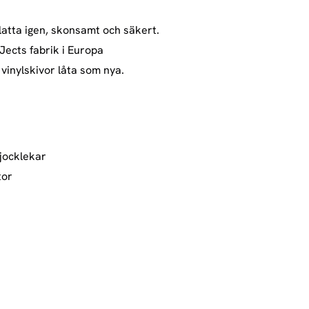
platta igen, skonsamt och säkert.
-Jects fabrik i Europa
vinylskivor låta som nya.
tjocklekar
tor