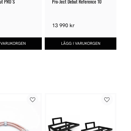
but PRO S
Pro-Ject Debut Reference 10
Pr
MC
r
13 990 kr
7
1
%