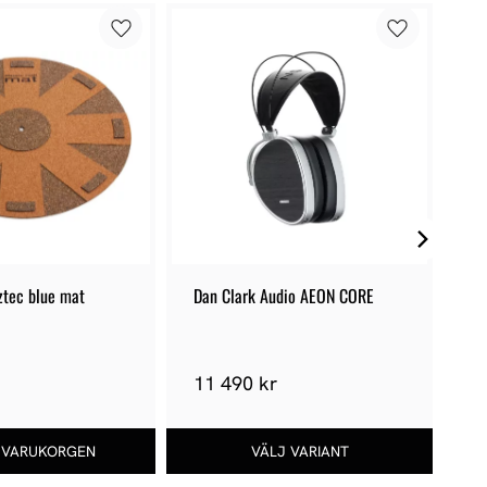
ztec blue mat
Dan Clark Audio AEON CORE
Li
11 490 kr
2