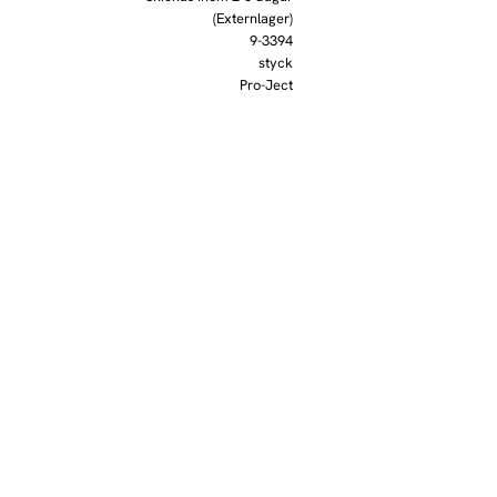
(Externlager)
9-3394
styck
Pro-Ject