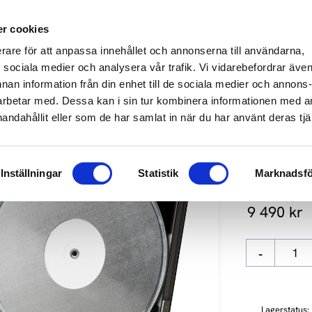
649 610
info@audioperformance.se
Mån-Fre: 11.00-18.00, Lördagar: S
r cookies
erare för att anpassa innehållet och annonserna till användarna,
KARE
SKIVSPELARE
STEREO
HEMMABIO
HÖGTAL
ör sociala medier och analysera vår trafik. Vi vidarebefordrar äve
nnan information från din enhet till de sociala medier och annons
rbetar med. Dessa kan i sin tur kombinera informationen med 
Audio Systems
handahållit eller som de har samlat in när du har använt deras tjä
PRO-JECT 
Inställningar
Statistik
Marknadsfö
Ge nytt liv i 
9 490
kr
-
Lagerstatus