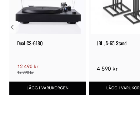
Dual CS-618Q
JBL JS-65 Stand
12 490 kr
4 590 kr
13 990 kr