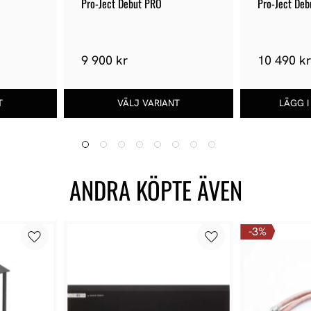
Pro-Ject Debut PRO
Pro-Ject De
9 900 kr
10 490 k
ANDRA KÖPTE ÄVEN
3
%