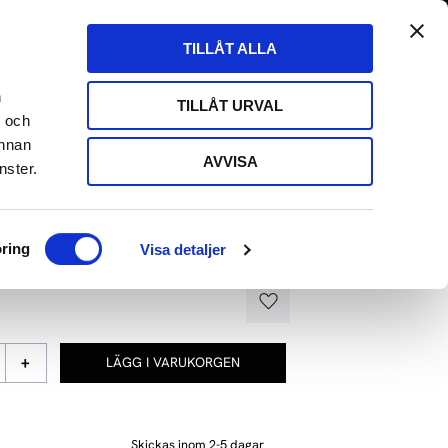
tängt till 29/8
Fri frakt över 500kr
Kundvagn
Favoriter
TILLÅT ALLA
Butik
Logga in
ARE
HIFI HÖRLURAR
HIFI KABLAR
EVENT
n
TILLÅT URVAL
- och
annan
AVVISA
nster.
FLATTEN IT
ring
Visa detaljer
dina vinylskivor
Lägg till i favoriter
+
Skickas inom 2-5 dagar