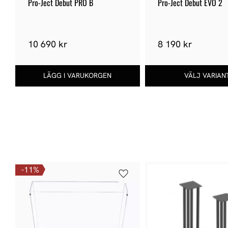
Pro-Ject Debut PRO B
Pro-Ject Debut EVO 2
10 690 kr
8 190 kr
11
%