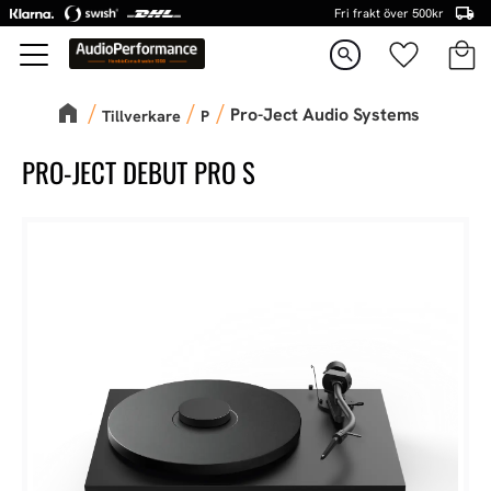
Fri frakt över 500kr
Kundva
Favorite
Meny
search
Pro-Ject Audio Systems
Tillverkare
P
PRO-JECT DEBUT PRO S