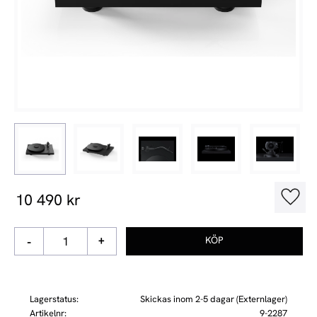
10 490
kr
Lägg t
-
+
Lagerstatus
Skickas inom 2-5 dagar (Externlager)
Artikelnr
9-2287