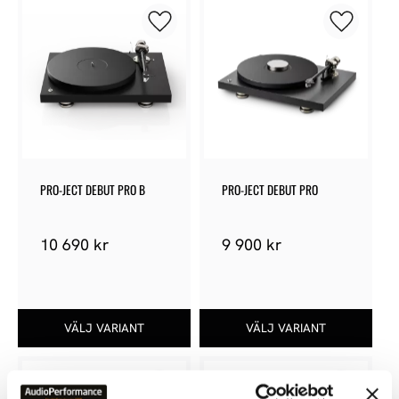
Lägg till i favoriter
Lägg till 
PRO-JECT DEBUT PRO B
PRO-JECT DEBUT PRO
10 690
kr
9 900
kr
Lägg till i favoriter
Lägg till 