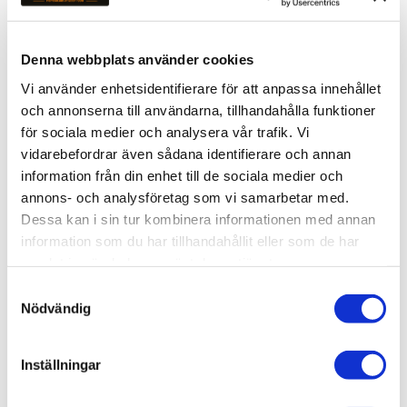
Denna webbplats använder cookies
Vi använder enhetsidentifierare för att anpassa innehållet
och annonserna till användarna, tillhandahålla funktioner
för sociala medier och analysera vår trafik. Vi
vidarebefordrar även sådana identifierare och annan
PRO-JECT DEBUT EVO 2
PRO-JECT DEBUT 
REFERENCE 10
information från din enhet till de sociala medier och
annons- och analysföretag som vi samarbetar med.
8 190
kr
13 990
kr
Dessa kan i sin tur kombinera informationen med annan
information som du har tillhandahållit eller som de har
samlat in när du har använt deras tjänster.
S
Nödvändig
a
m
OMDÖMEN
t
Inställningar
Du
y
c