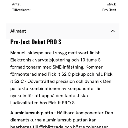
Antal
styck
Tillverkare
Pro-Ject
Allmänt
Pro-Ject Debut PRO S
Manuell skivspelare i snygg mattsvart finish.
Elektronisk varvtalsjustering och 10-tums S-
formad tonarm med SME-infästning.
Kommer
förmonterad med Pick it S2 C pickup och nål.
Pick
it S2 C
- Oöverträffad precision och dynamik Den
perfekta kombinationen av komponenter är
nyckeln för att uppnå den fantastiska
ljudkvaliteten hos Pick it PRO S.
Aluminiumsub-platta
- Hållbara komponenter Den
diamantskurna aluminiumsub-plattan kan
bearbetas till förbättrade och högre toleranser