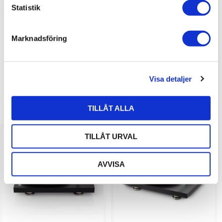
k
Statistik
e
s
Marknadsföring
v
Bli den första att lämna ett omdöme.
a
l
Visa detaljer
LIKNANDE PRODUKTER
TILLÅT ALLA
TILLÅT URVAL
AVVISA