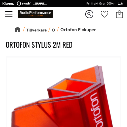
Fri frakt över 500kr
Kundva
Favorite
Meny
search
Ortofon Pickuper
Tillverkare
O
ORTOFON STYLUS 2M RED