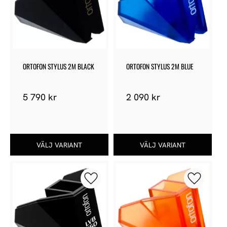
ORTOFON STYLUS 2M BLACK
ORTOFON STYLUS 2M BLUE
5 790
kr
2 090
kr
Lägg till i favoriter
Lägg till 