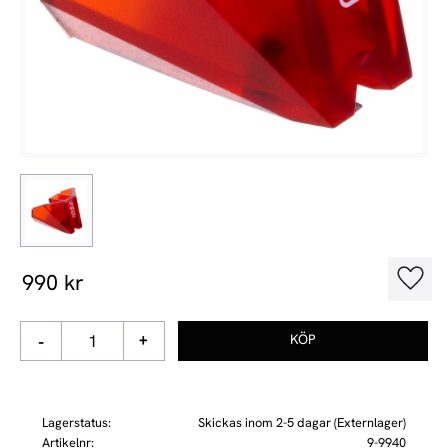
990
kr
Lägg t
-
+
Lagerstatus
Skickas inom 2-5 dagar (Externlager)
Artikelnr
9-9940