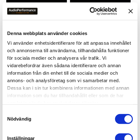
Lägg till i favoriter
Lägg till 
Denna webbplats använder cookies
Vi använder enhetsidentifierare för att anpassa innehållet
och annonserna till användarna, tillhandahålla funktioner
för sociala medier och analysera vår trafik. Vi
vidarebefordrar även sådana identifierare och annan
information från din enhet till de sociala medier och
ORTOFON MC CADENZA 
ORTOFON MC CADENZA 
annons- och analysföretag som vi samarbetar med.
BRONZE
MONO
Stylus type - Nude, Fine 
Dessa kan i sin tur kombinera informationen med annan
Line Diamond
information som du har tillhandahållit eller som de har
27 490
kr
16 900
kr
samlat in när du har använt deras tjänster.
S
Nödvändig
a
m
t
Inställningar