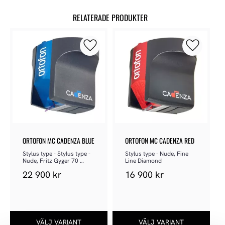
RELATERADE PRODUKTER
Lägg till i favoriter
Lägg till 
ORTOFON MC CADENZA BLUE
ORTOFON MC CADENZA RED
Stylus type - Stylus type - 
Stylus type - Nude, Fine 
Nude, Fritz Gyger 70 
Line Diamond
Diamond
22 900
kr
16 900
kr