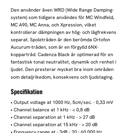
Den använder även WRD (Wide Range Damping-
system) som tidigare användes för MC Windfeld,
MC A90, MC Anna, och Xpression, vilket
kontrollerar dämpningen av hög- och lågfrekvens
separat. Spoletråden är den berömda Ortofon
Aucurum-tråden, som är en förgylld 6NX-
koppartråd.
Cadenza Black är optimerad för en
fantastisk tonal neutralitet, dynamik och renhet i
ljudet. Den presterar mycket bra inom områden
som detaljrikedom, konsekvens och ljudstaging.
Specifikation
• Output voltage at 1000 Hz, 5cm/sec. - 0,33 mV
• Channel balance at 1 kHz - < 0,8 dB
• Channel separation at 1 kHz - > 27 dB
• Channel separation at 15 kHz - > 20 dB
• Frequency range at - 3dB - 20 - 60.000 Hz