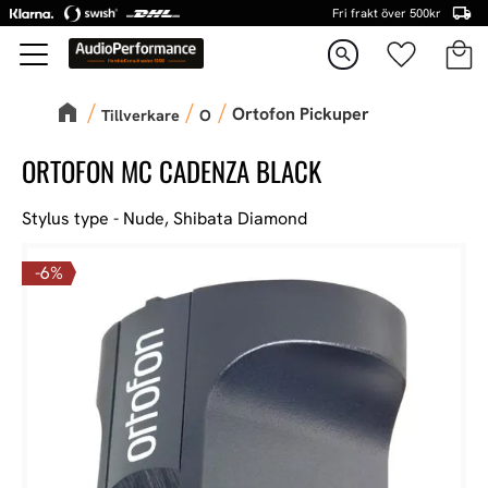
Fri frakt över 500kr
Kundva
Favorite
Meny
search
Ortofon Pickuper
Tillverkare
O
ORTOFON MC CADENZA BLACK
Stylus type - Nude, Shibata Diamond
6
%