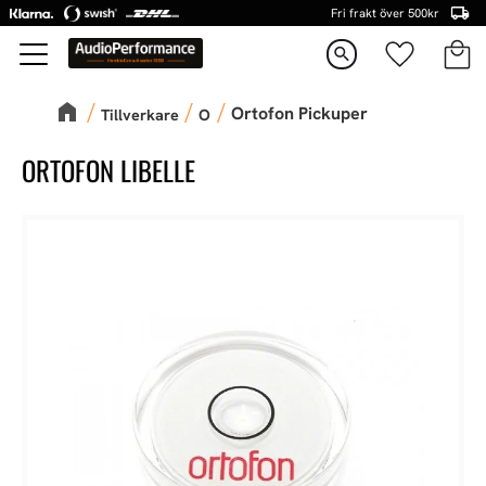
Fri frakt över 500kr
Kundva
Favorite
Meny
search
Ortofon Pickuper
Tillverkare
O
ORTOFON LIBELLE