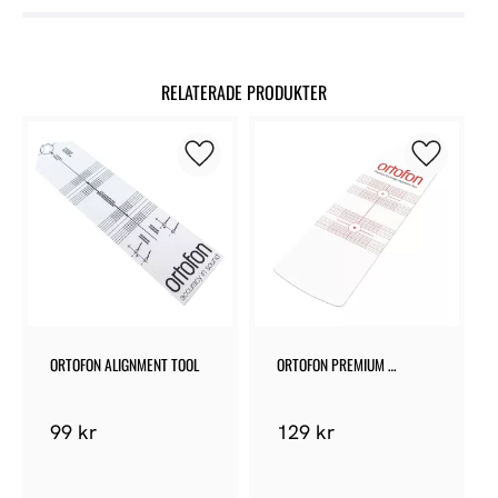
RELATERADE PRODUKTER
Lägg till i favoriter
Lägg till 
ORTOFON ALIGNMENT TOOL
ORTOFON PREMIUM 
ALIGNMENT TOOL
99
kr
129
kr