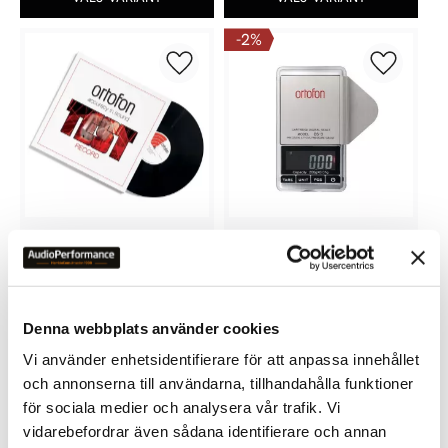
2
%
Lägg till i favoriter
Lägg till 
ORTOFON STEREO TEST 
ORTOFON DS-3 NÅLVÅG
RECORD
590
kr
1 849
kr
Denna webbplats använder cookies
1 890
kr
Vi använder enhetsidentifierare för att anpassa innehållet
och annonserna till användarna, tillhandahålla funktioner
för sociala medier och analysera vår trafik. Vi
vidarebefordrar även sådana identifierare och annan
OMDÖMEN