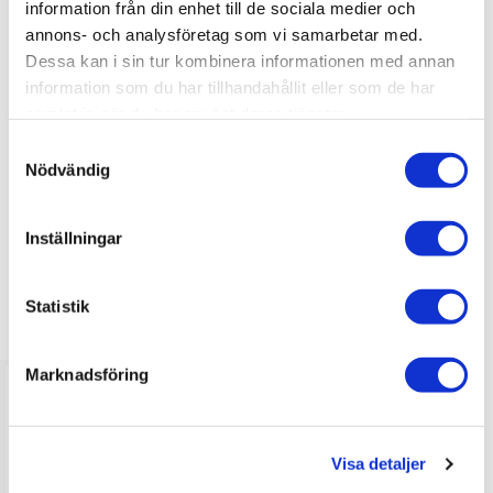
information från din enhet till de sociala medier och
annons- och analysföretag som vi samarbetar med.
Du
Dessa kan i sin tur kombinera informationen med annan
information som du har tillhandahållit eller som de har
samlat in när du har använt deras tjänster.
S
Nödvändig
a
m
Bli den första att lämna ett omdöme.
t
Inställningar
y
c
k
Statistik
LIKNANDE PRODUKTER
e
s
Marknadsföring
v
a
l
Visa detaljer