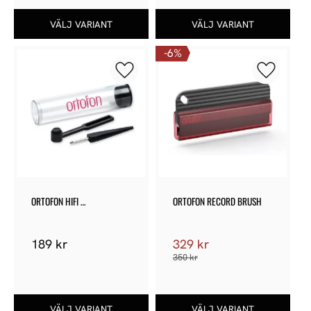
6
%
Lägg till i favoriter
Lägg till 
ORTOFON HIFI 
ORTOFON RECORD BRUSH
MAINTENENCE SET
189
kr
329
kr
350
kr