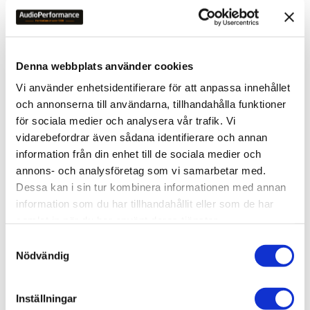
15
%
Lägg till i favoriter
Lägg till 
Denna webbplats använder cookies
Vi använder enhetsidentifierare för att anpassa innehållet
och annonserna till användarna, tillhandahålla funktioner
för sociala medier och analysera vår trafik. Vi
vidarebefordrar även sådana identifierare och annan
information från din enhet till de sociala medier och
annons- och analysföretag som vi samarbetar med.
ORTOFON CONCORDE MUSIC 
ORTOFON CONCORDE MUSIC 
Dessa kan i sin tur kombinera informationen med annan
BLUE
BLACK LVB250
- Stylus type: Nude 
Naken Shibata-diamant
information som du har tillhandahållit eller som de har
Elliptcal
samlat in när du har använt deras tjänster.
2 990
kr
11 490
kr
S
3 500
kr
Nödvändig
a
m
t
Inställningar
y