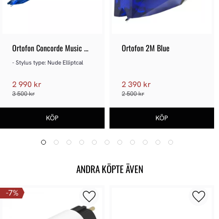
Ortofon Concorde Music 
Ortofon 2M Blue
Blue
- Stylus type: Nude Elliptcal
2 990 kr
2 390 kr
3 500 kr
2 500 kr
ANDRA KÖPTE ÄVEN
7
%