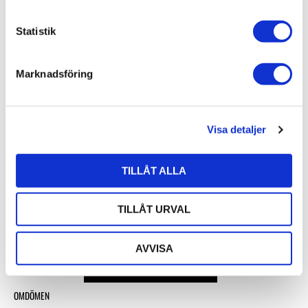
c
k
Statistik
Lägg till i favoriter
e
s
Marknadsföring
v
a
l
Visa detaljer
ORTOFON STYLUS 
TILLÅT ALLA
CONCORDE MUSIC RED
1 150
kr
TILLÅT URVAL
AVVISA
OMDÖMEN