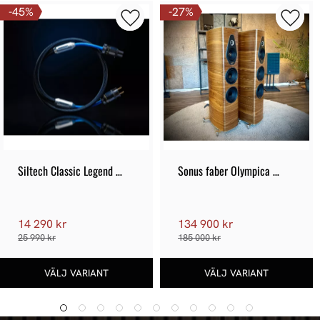
45
%
27
%
Siltech Classic Legend 
Sonus faber Olympica 
680P Strömkabel - Demoex
Nova III - Nya
14 290 kr
134 900 kr
25 990 kr
185 000 kr