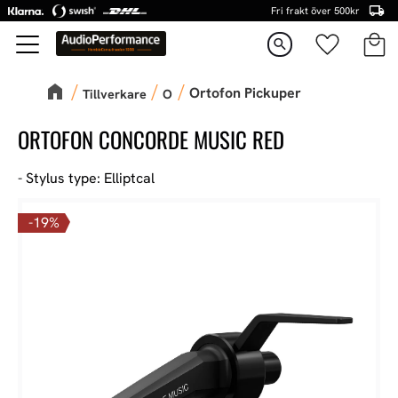
Fri frakt över 500kr
Kundva
Favorite
Meny
search
Ortofon Pickuper
Tillverkare
O
ORTOFON CONCORDE MUSIC RED
- Stylus type: Elliptcal
19
%