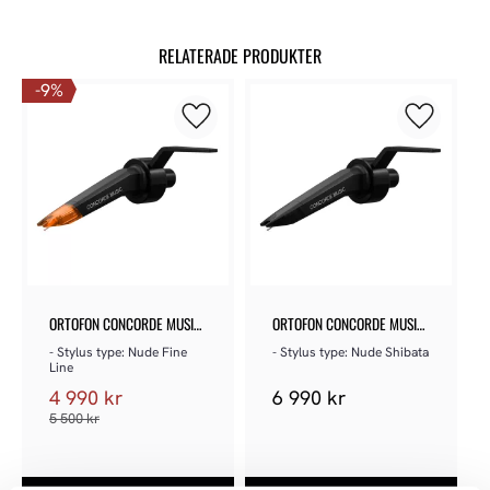
RELATERADE PRODUKTER
9
%
Lägg till i favoriter
Lägg till 
ORTOFON CONCORDE MUSIC 
ORTOFON CONCORDE MUSIC 
BRONZE
BLACK
- Stylus type: Nude Fine 
- Stylus type: Nude Shibata
Line
4 990
kr
6 990
kr
5 500
kr