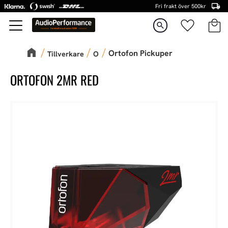
Fri frakt över 500kr
Kundva
Favorite
Meny
search
Ortofon Pickuper
Tillverkare
O
ORTOFON 2MR RED