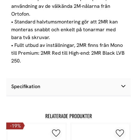
användning av de välkända 2M-nålarna från
Ortofon.
• Standard halvtumsmontering gör att 2MR kan
monteras snabbt och enkelt på tonarmar med
bara två skruvar.
• Fullt utbud av inställningar, 2MR finns från Mono
till Premium: 2MR Red till High-end: 2MR Black LVB
250.
Specifikation
RELATERADE PRODUKTER
19
%
Lägg till i favoriter
Lägg till 