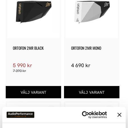
ORTOFON 2MR BLACK
ORTOFON 2MR MONO
5 990
kr
4 690
kr
7 390
kr
Lägg till i favoriter
Lägg till 