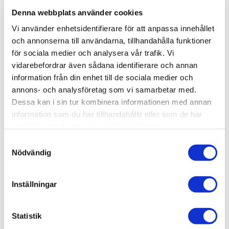
Denna webbplats använder cookies
Vi använder enhetsidentifierare för att anpassa innehållet
och annonserna till användarna, tillhandahålla funktioner
för sociala medier och analysera vår trafik. Vi
vidarebefordrar även sådana identifierare och annan
ORTOFON 2MR BRONZE
ORTOFON 2MR BLUE
information från din enhet till de sociala medier och
annons- och analysföretag som vi samarbetar med.
4 990
kr
2 690
kr
Dessa kan i sin tur kombinera informationen med annan
information som du har tillhandahållit eller som de har
samlat in när du har använt deras tjänster.
S
Nödvändig
a
4
%
m
t
Inställningar
Lägg till i favoriter
y
c
k
Statistik
e