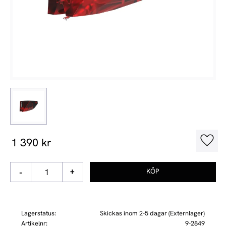
1 390
kr
Lägg t
-
+
Lagerstatus
Skickas inom 2-5 dagar (Externlager)
Artikelnr
9-2849