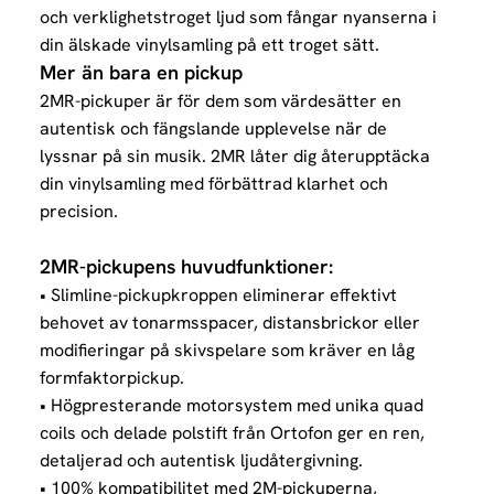
och verklighetstroget ljud som fångar nyanserna i
din älskade vinylsamling på ett troget sätt.
Mer än bara en pickup
2MR-pickuper är för dem som värdesätter en
autentisk och fängslande upplevelse när de
lyssnar på sin musik.
2MR låter dig återupptäcka
din vinylsamling med förbättrad klarhet och
precision.
2MR-pickupens huvudfunktioner:
• Slimline-pickupkroppen eliminerar effektivt
behovet av tonarmsspacer, distansbrickor eller
modifieringar på skivspelare som kräver en låg
formfaktorpickup.
• Högpresterande motorsystem med unika quad
coils och delade polstift från Ortofon ger en ren,
detaljerad och autentisk ljudåtergivning.
• 100% kompatibilitet med 2M-pickuperna,