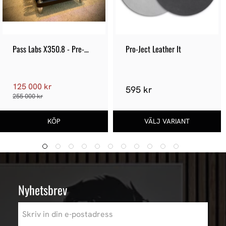
Pass Labs X350.8 - Pre-
Pro-Ject Leather It
owned
125 000 kr
595 kr
255 000 kr
Nyhetsbrev