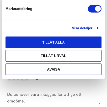
s
Marknadsföring
v
a
ORTOFON 2MR BLACK LVB 
l
250
Visa detaljer
10 990
kr
11 490
kr
TILLÅT ALLA
TILLÅT URVAL
OMDÖMEN
AVVISA
Du