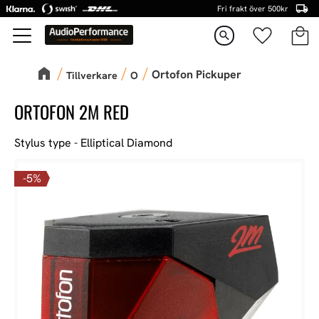
Fri frakt över 500kr
Kundva
Favorite
Meny
search
Ortofon Pickuper
Tillverkare
O
ORTOFON 2M RED
Stylus type - Elliptical Diamond
5
%