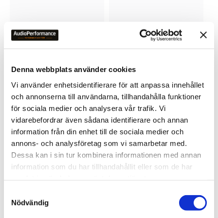
Denna webbplats använder cookies
Lägg till i favoriter
Vi använder enhetsidentifierare för att anpassa innehållet
och annonserna till användarna, tillhandahålla funktioner
för sociala medier och analysera vår trafik. Vi
vidarebefordrar även sådana identifierare och annan
information från din enhet till de sociala medier och
annons- och analysföretag som vi samarbetar med.
Dessa kan i sin tur kombinera informationen med annan
ORTOFON 2M MONO
information som du har tillhandahållit eller som de har
Stylus type - True mono 
with Nude Spherical 
samlat in när du har använt deras tjänster.
diamiond
4 490
kr
S
Nödvändig
a
m