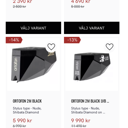
2 390
kr
4 690
kr
2 500
kr
5 000
kr
14
%
13
%
Lägg till i favoriter
Lägg till 
ORTOFON 2M BLACK
ORTOFON 2M BLACK LVB 
250 (MM)
Stylus type - Nude, 
Stylus type - Nude, 
Shibata Diamond
Shibata Diamond on 
Boron Cantilever
5 990
kr
9 990
kr
6 990
kr
11 490
kr