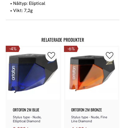
• Nåltyp: Eliptical
• Vikt: 7,2g
RELATERADE PRODUKTER
4
%
6
%
Lägg till i favoriter
Lägg till 
ORTOFON 2M BLUE
ORTOFON 2M BRONZE
Stylus type - Nude, 
Stylus type - Nude, Fine 
Elliptical Diamond
Line Diamond