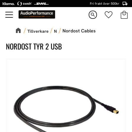
Fri frakt över 500kr
Kundva
Favorite
Meny
search
Nordost Cables
Tillverkare
N
NORDOST TYR 2 USB