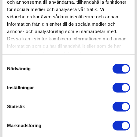
och annonserna till användarna, tillhandahålla funktioner
för sociala medier och analysera vår trafik. Vi
46 750
kr
35 700
kr
vidarebefordrar även sådana identifierare och annan
information från din enhet till de sociala medier och
annons- och analysföretag som vi samarbetar med.
Dessa kan i sin tur kombinera informationen med annan
information som du har tillhandahållit eller som de har
samlat in när du har använt deras tjänster.
S
Lägg till i favoriter
Lägg till 
Nödvändig
a
m
t
Inställningar
y
c
k
Statistik
e
NORDOST TYR 2 RCA
NORDOST TYR 2 
s
DIGITALKABEL
Marknadsföring
v
a