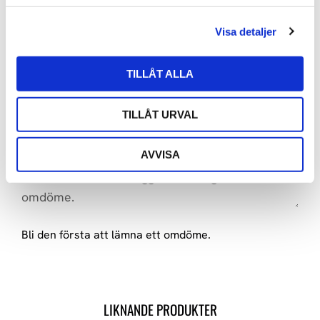
35 700
kr
24 660
kr
l
Visa detaljer
TILLÅT ALLA
OMDÖMEN
TILLÅT URVAL
Du
AVVISA
Bli den första att lämna ett omdöme.
LIKNANDE PRODUKTER