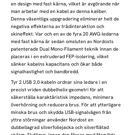
en design med fast kärna, vilket är avgörande när
man arbetar med en kabel av denna kaliber.
Denna väsentliga uppgradering eliminerar helt de
negativa effekterna av trådinteraktion och
skineffekt. Var och en av de fyra 20 AWG-ledarna
med fast kärna är sedan omsluten av Nordosts
patenterade Dual Mono-Filament-teknik innan de
placeras i en extruderad FEP-isolering, vilket
sänker kabelns kapacitans och ökar både
signalhastighet och bandbredd.
Tyr 2 USB 2.0-kabeln ordnar sina ledare i en
precist vriden dubbelhelix-geometri för att
säkerställa karaktäristisk impedans, minimera
överhörning och reducera brus. För att ytterligare
minska brus och skydda USB-signalvägen från
yttre störningar använder Nordost en
dubbellagrad silverfoliejacka och silverflätad
skärm. Slutligen, innan den förses med förgyllda,