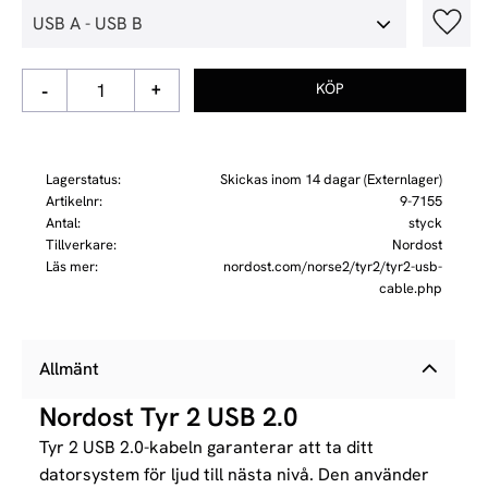
Lägg t
-
+
Lagerstatus
Skickas inom 14 dagar (Externlager)
Artikelnr
9-7155
Antal
styck
Tillverkare
Nordost
Läs mer
nordost.com/norse2/tyr2/tyr2-usb-
cable.php
Allmänt
Nordost Tyr 2 USB 2.0
Tyr 2 USB 2.0-kabeln garanterar att ta ditt
datorsystem för ljud till nästa nivå. Den använder