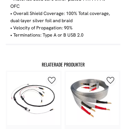
OFC
• Overall Shield Coverage: 100% Total coverage,
dual-layer silver foil and braid
• Velocity of Propagation: 90%
• Terminations: Type A or B USB 2.0
RELATERADE PRODUKTER
Lägg till i favoriter
Lägg till 