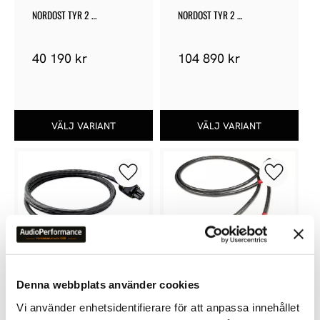
NORDOST TYR 2 
NORDOST TYR 2 
TONARMSKABEL +
HÖGTALARKABEL
40 190
kr
104 890
kr
Lägg till i favoriter
Lägg till 
Denna webbplats använder cookies
NORDOST TYR 2 
NORDOST TYR 2 XLR
Vi använder enhetsidentifierare för att anpassa innehållet
STRÖMKABEL