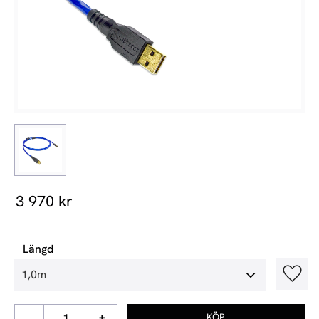
3 970
kr
Längd
Lägg t
-
+