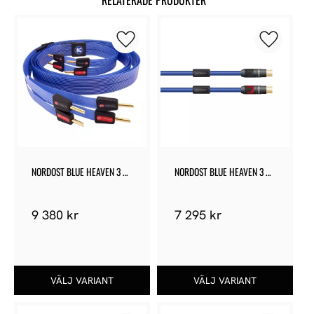
RELATERADE PRODUKTER
Lägg till i favoriter
Lägg till 
NORDOST BLUE HEAVEN 3 
NORDOST BLUE HEAVEN 3 
HÖGTALARKABLAR
ANALOG RCA
9 380
kr
7 295
kr