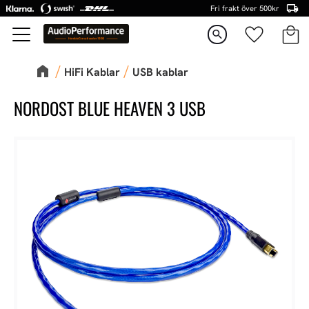
Fri frakt över 500kr
Kundva
Favorite
Meny
search
HiFi Kablar
USB kablar
NORDOST BLUE HEAVEN 3 USB