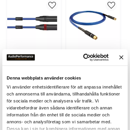
Lägg till i favoriter
Lägg till 
NORDOST BLUE HEAVEN 3 
NORDOST BLUE HEAVEN LS 
ANALOG XLR
SUBWOOFERKABEL MONO
7 295
kr
6 180
kr
Denna webbplats använder cookies
Vi använder enhetsidentifierare för att anpassa innehållet
och annonserna till användarna, tillhandahålla funktioner
för sociala medier och analysera vår trafik. Vi
vidarebefordrar även sådana identifierare och annan
information från din enhet till de sociala medier och
annons- och analysföretag som vi samarbetar med.
Lägg till i favoriter
Lägg till 
Dessa kan i sin tur kombinera informationen med annan