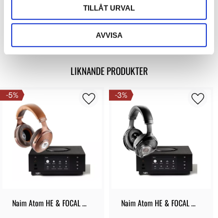
TILLÅT URVAL
Bli den första att lämna ett omdöme.
AVVISA
LIKNANDE PRODUKTER
5
%
3
%
Naim Atom HE & FOCAL 
Naim Atom HE & FOCAL 
STELLIA
UTOPIA II