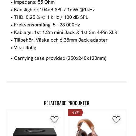
• Impedans: 55 Ohm
• Känslighet: 104dB SPL / 1mW @1kHz
• THD: 0,25 % @ 1 kHz / 100 dB SPL
• Frekvensomfång: 5 - 28 000Hz
• Kablage: 1st 1.2m mini Jack & 1st 3m 4-Pin XLR
• Tillbehör: Väska och 6,35mm Jack adapter
• Vikt: 450g
• Carrying case provided (250x240x120mm)
RELATERADE PRODUKTER
5
%
Lägg till i favoriter
Lägg till 