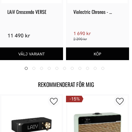
LAiV Crescendo VERSE
Violectric Chronos - 
Demoex
1 690 kr
11 490 kr
2 390 kr
REKOMMENDERAT FÖR MIG
15
%