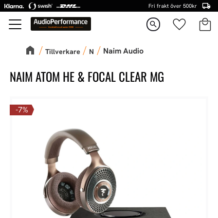
Fri frakt över 500kr
Kundva
Favorite
Meny
search
Naim Audio
Tillverkare
N
NAIM ATOM HE & FOCAL CLEAR MG
7
%