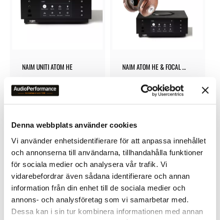
NAIM UNITI ATOM HE
NAIM ATOM HE & FOCAL 
STELLIA
Hörlursförstärkare med 
omfattande stöd för 
Streamingtjänster
31 490
kr
65 900
kr
69 500
kr
Denna webbplats använder cookies
Vi använder enhetsidentifierare för att anpassa innehållet
och annonserna till användarna, tillhandahålla funktioner
för sociala medier och analysera vår trafik. Vi
3
%
vidarebefordrar även sådana identifierare och annan
Lägg till i favoriter
information från din enhet till de sociala medier och
annons- och analysföretag som vi samarbetar med.
Dessa kan i sin tur kombinera informationen med annan